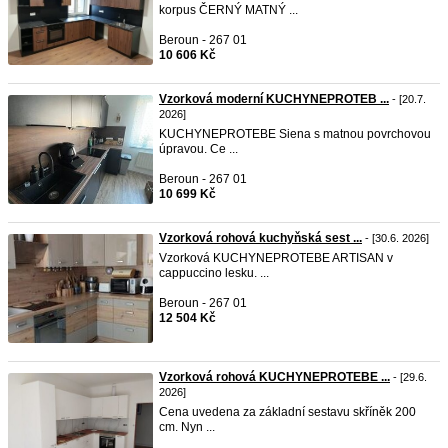
korpus ČERNÝ MATNÝ ...
Beroun - 267 01
10 606 Kč
Vzorková moderní KUCHYNEPROTEB ...
- [20.7.
2026]
KUCHYNEPROTEBE Siena s matnou povrchovou
úpravou. Ce ...
Beroun - 267 01
10 699 Kč
Vzorková rohová kuchyňská sest ...
- [30.6. 2026]
Vzorková KUCHYNEPROTEBE ARTISAN v
cappuccino lesku. ...
Beroun - 267 01
12 504 Kč
Vzorková rohová KUCHYNEPROTEBE ...
- [29.6.
2026]
Cena uvedena za základní sestavu skříněk 200
cm. Nyn ...