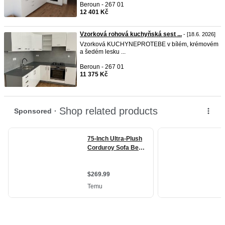
Beroun - 267 01
12 401 Kč
Vzorková rohová kuchyňská sest ...
- [18.6. 2026]
Vzorková KUCHYNEPROTEBE v bílém, krémovém
a šedém lesku ...
Beroun - 267 01
11 375 Kč