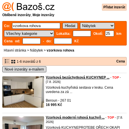
Přidat inzerát
Oblíbené inzeráty
,
Moje inzeráty
Co:
Lokalita:
Okolí:
km
Cena od:
- do:
Kč
Hlavní stránka
>
Nábytek
>
vzorkova rohova
Cena
1-6 inzerátů z 6
Nové inzeráty e-mailem
Vzorková bezúchytková KUCHYNEP ...
-
TOP
-
[7.8. 2026]
Vzorková kuchyňská sestava v lesku. Cena
uvedena za zá ...
Beroun - 267 01
16 995 Kč
Vzorková moderní rohová kuchyň ...
-
TOP
- [7.8.
2026]
Vzorková KUCHYNEPROTEBE OŘECH OKAPI