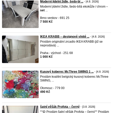
Moderní jídelní židle, šedo-bí ...
- [4.8. 2026]
Moderní jídelní židle, šedo-bílá ekokůže / chrom –
set
...
Brno venkov - 691 25
7 500 Kč
IKEA KRABB – designové vlnité ...
- [4.8. 2026]
Prodám originální zrcadlo IKEA KRABB (již se
neprodává) ...
Praha - východ - 251 68
1 000 Kč
Kusový koberec McThree SWING 1 ...
- [4.8. 2026]
Prodám kvalitní belgický kusový koberec McThree
SWING, ...
Olomouc - 779 00
490 Kč
šatní věšák Profota – černý
- [3.8. 2026]
**🧥 Prodám šatní věšák Profota – černý** Prodám