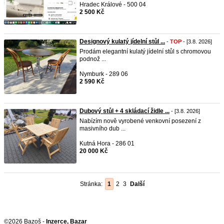
Hradec Králové - 500 04
2 500 Kč
Designový kulatý jídelní stůl ...
-
TOP
- [3.8. 2026]
Prodám elegantní kulatý jídelní stůl s chromovou
podnož ...
Nymburk - 289 06
2 590 Kč
Dubový stůl + 4 skládací židle ...
- [3.8. 2026]
Nabízím nově vyrobené venkovní posezení z
masivního dub ...
Kutná Hora - 286 01
20 000 Kč
Stránka:
1
2
3
Další
©2026 Bazoš -
Inzerce, Bazar