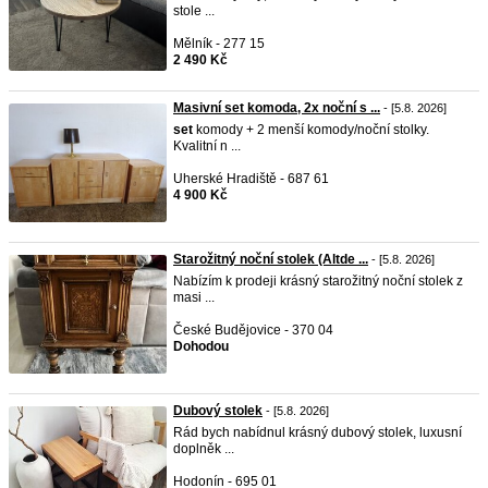
stole ...
Mělník - 277 15
2 490 Kč
Masivní set komoda, 2x noční s ...
- [5.8. 2026]
set
komody + 2 menší komody/noční stolky.
Kvalitní n ...
Uherské Hradiště - 687 61
4 900 Kč
Starožitný noční stolek (Altde ...
- [5.8. 2026]
Nabízím k prodeji krásný starožitný noční stolek z
masi ...
České Budějovice - 370 04
Dohodou
Dubový stolek
- [5.8. 2026]
Rád bych nabídnul krásný dubový stolek, luxusní
doplněk ...
Hodonín - 695 01