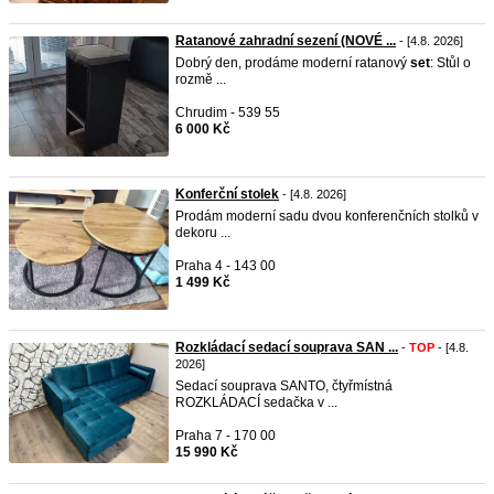
Ratanové zahradní sezení (NOVÉ ...
- [4.8. 2026]
Dobrý den, prodáme moderní ratanový
set
: Stůl o
rozmě ...
Chrudim - 539 55
6 000 Kč
Konferční stolek
- [4.8. 2026]
Prodám moderní sadu dvou konferenčních stolků v
dekoru ...
Praha 4 - 143 00
1 499 Kč
Rozkládací sedací souprava SAN ...
-
TOP
- [4.8.
2026]
Sedací souprava SANTO, čtyřmístná
ROZKLÁDACÍ sedačka v ...
Praha 7 - 170 00
15 990 Kč