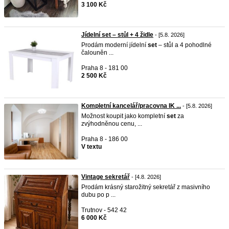
3 100 Kč
Jídelní set – stůl + 4 židle
- [5.8. 2026]
Prodám moderní jídelní
set
– stůl a 4 pohodlné
čalouněn ...
Praha 8 - 181 00
2 500 Kč
Kompletní kancelář/pracovna IK ...
- [5.8. 2026]
Možnost koupit jako kompletní
set
za
zvýhodněnou cenu, ...
Praha 8 - 186 00
V textu
Vintage sekretář
- [4.8. 2026]
Prodám krásný starožitný sekretář z masivního
dubu po p ...
Trutnov - 542 42
6 000 Kč