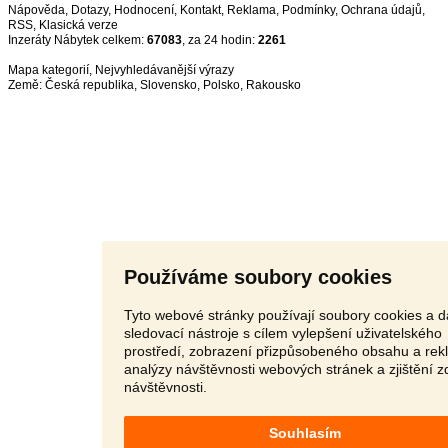
Nápověda
,
Dotazy
,
Hodnocení
,
Kontakt
,
Reklama
,
Podmínky
,
Ochrana údajů
,
RSS
,
Inzeráty Nábytek celkem:
67083
, za 24 hodin:
2261
Mapa kategorií
,
Nejvyhledávanější výrazy
Země:
Česká republika
,
Slovensko
,
Polsko
,
Rakousko
Používáme soubory cookies
Tyto webové stránky používají soubory cookies a d
sledovací nástroje s cílem vylepšení uživatelského
prostředí, zobrazení přizpůsobeného obsahu a rek
analýzy návštěvnosti webových stránek a zjištění z
návštěvnosti.
Souhlasím