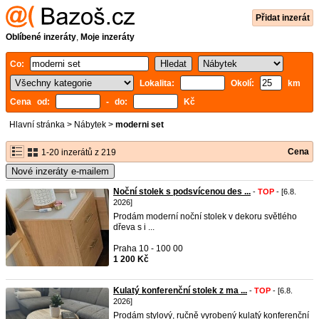
Přidat inzerát
Oblíbené inzeráty
,
Moje inzeráty
Co:
Lokalita:
Okolí:
km
Cena od:
- do:
Kč
Hlavní stránka
>
Nábytek
>
moderni set
Cena
1-20 inzerátů z 219
Nové inzeráty e-mailem
Noční stolek s podsvícenou des ...
-
TOP
- [6.8.
2026]
Prodám moderní noční stolek v dekoru světlého
dřeva s i ...
Praha 10 - 100 00
1 200 Kč
Kulatý konferenční stolek z ma ...
-
TOP
- [6.8.
2026]
Prodám stylový, ručně vyrobený kulatý konferenční