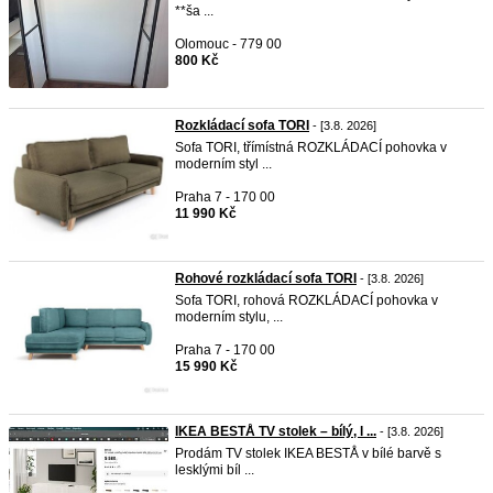
**ša ...
Olomouc - 779 00
800 Kč
Rozkládací sofa TORI
- [3.8. 2026]
Sofa TORI, třímístná ROZKLÁDACÍ pohovka v
moderním styl ...
Praha 7 - 170 00
11 990 Kč
Rohové rozkládací sofa TORI
- [3.8. 2026]
Sofa TORI, rohová ROZKLÁDACÍ pohovka v
moderním stylu, ...
Praha 7 - 170 00
15 990 Kč
IKEA BESTÅ TV stolek – bílý, l ...
- [3.8. 2026]
Prodám TV stolek IKEA BESTÅ v bílé barvě s
lesklými bíl ...