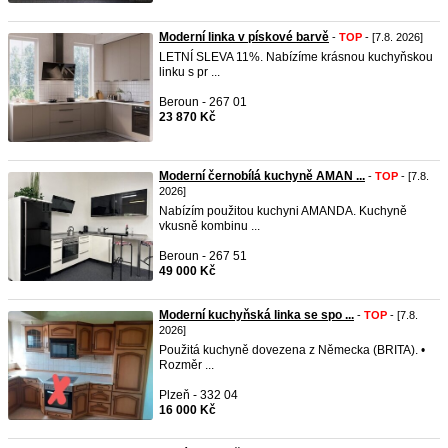
Moderní linka v pískové barvě
-
TOP
- [7.8. 2026]
LETNÍ SLEVA 11%. Nabízíme krásnou kuchyňskou
linku s pr ...
Beroun - 267 01
23 870 Kč
Moderní černobílá kuchyně AMAN ...
-
TOP
- [7.8.
2026]
Nabízím použitou kuchyni AMANDA. Kuchyně
vkusně kombinu ...
Beroun - 267 51
49 000 Kč
Moderní kuchyňská linka se spo ...
-
TOP
- [7.8.
2026]
Použitá kuchyně dovezena z Německa (BRITA). •
Rozměr ...
Plzeň - 332 04
16 000 Kč