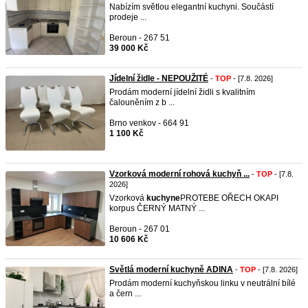
Nabízím světlou elegantní kuchyni. Součástí
prodeje ...
Beroun - 267 51
39 000 Kč
Jídelní židle - NEPOUŽITÉ
-
TOP
- [7.8. 2026]
Prodám moderní jídelní židli s kvalitním
čalouněním z b ...
Brno venkov - 664 91
1 100 Kč
Vzorková moderní rohová kuchyň ...
-
TOP
- [7.8.
2026]
Vzorková
kuchyne
PROTEBE OŘECH OKAPI
korpus ČERNÝ MATNÝ ...
Beroun - 267 01
10 606 Kč
Světlá moderní kuchyně ADINA
-
TOP
- [7.8. 2026]
Prodám moderní kuchyňskou linku v neutrální bílé
a čern ...