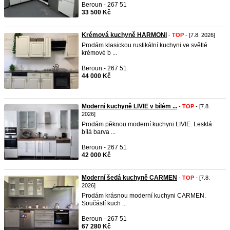
Beroun - 267 51
33 500 Kč
Krémová kuchyně HARMONI
-
TOP
- [7.8. 2026]
Prodám klasickou rustikální kuchyni ve světlé
krémové b ...
Beroun - 267 51
44 000 Kč
Moderní kuchyně LIVIE v bílém ...
-
TOP
- [7.8.
2026]
Prodám pěknou moderní kuchyni LIVIE. Lesklá
bílá barva ...
Beroun - 267 51
42 000 Kč
Moderní šedá kuchyně CARMEN
-
TOP
- [7.8.
2026]
Prodám krásnou moderní kuchyni CARMEN.
Součástí kuch ...
Beroun - 267 51
67 280 Kč