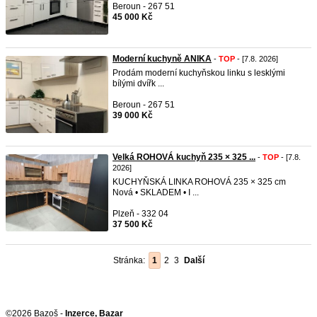
Beroun - 267 51
45 000 Kč
Moderní kuchyně ANIKA
-
TOP
- [7.8. 2026]
Prodám moderní kuchyňskou linku s lesklými
bílými dvířk ...
Beroun - 267 51
39 000 Kč
Velká ROHOVÁ kuchyň 235 × 325 ...
-
TOP
- [7.8.
2026]
KUCHYŇSKÁ LINKA ROHOVÁ 235 × 325 cm
Nová • SKLADEM • I ...
Plzeň - 332 04
37 500 Kč
Stránka:
1
2
3
Další
©2026 Bazoš -
Inzerce, Bazar