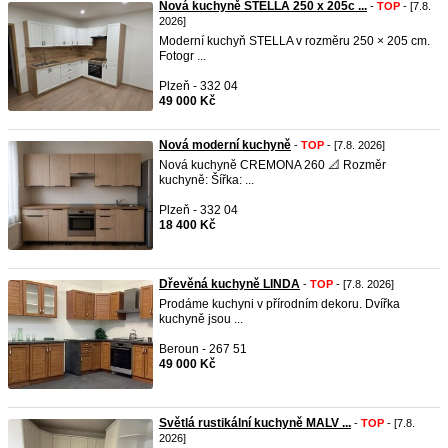
Nová kuchyně STELLA 250 x 205c ...
-
TOP
- [7.8.
2026]
Moderní kuchyň STELLA v rozměru 250 × 205 cm.
Fotogr ...
Plzeň - 332 04
49 000 Kč
Nová moderní kuchyně
-
TOP
- [7.8. 2026]
Nová kuchyně CREMONA 260 📐 Rozměr
kuchyně: Šířka: ...
Plzeň - 332 04
18 400 Kč
Dřevěná kuchyně LINDA
-
TOP
- [7.8. 2026]
Prodáme kuchyni v přírodním dekoru. Dvířka
kuchyně jsou ...
Beroun - 267 51
49 000 Kč
Světlá rustikální kuchyně MALV ...
-
TOP
- [7.8.
2026]