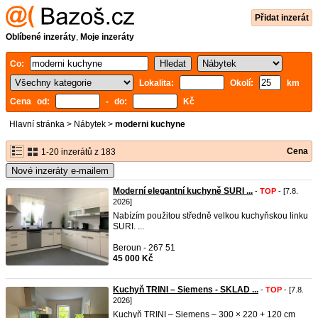
Přidat inzerát
Oblíbené inzeráty
,
Moje inzeráty
Co:
Lokalita:
Okolí:
km
Cena od:
- do:
Kč
Hlavní stránka
>
Nábytek
>
moderni kuchyne
Cena
1-20 inzerátů z 183
Nové inzeráty e-mailem
Moderní elegantní kuchyně SURI ...
-
TOP
- [7.8.
2026]
Nabízím použitou středně velkou kuchyňskou linku
SURI. ...
Beroun - 267 51
45 000 Kč
Kuchyň TRINI – Siemens - SKLAD ...
-
TOP
- [7.8.
2026]
Kuchyň TRINI – Siemens – 300 × 220 + 120 cm