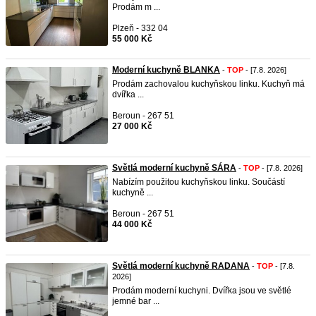
Prodám m ...
Plzeň - 332 04
55 000 Kč
Moderní kuchyně BLANKA
-
TOP
- [7.8. 2026]
Prodám zachovalou kuchyňskou linku. Kuchyň má
dvířka ...
Beroun - 267 51
27 000 Kč
Světlá moderní kuchyně SÁRA
-
TOP
- [7.8. 2026]
Nabízím použitou kuchyňskou linku. Součástí
kuchyně ...
Beroun - 267 51
44 000 Kč
Světlá moderní kuchyně RADANA
-
TOP
- [7.8.
2026]
Prodám moderní kuchyni. Dvířka jsou ve světlé
jemné bar ...