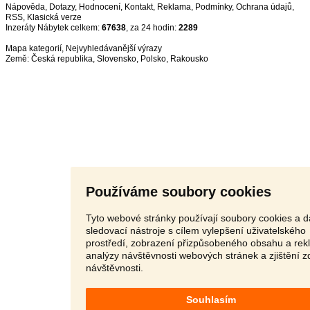
Nápověda
,
Dotazy
,
Hodnocení
,
Kontakt
,
Reklama
,
Podmínky
,
Ochrana údajů
,
RSS
,
Inzeráty Nábytek celkem:
67638
, za 24 hodin:
2289
Mapa kategorií
,
Nejvyhledávanější výrazy
Země:
Česká republika
,
Slovensko
,
Polsko
,
Rakousko
Používáme soubory cookies
Tyto webové stránky používají soubory cookies a d
sledovací nástroje s cílem vylepšení uživatelského
prostředí, zobrazení přizpůsobeného obsahu a rek
analýzy návštěvnosti webových stránek a zjištění z
návštěvnosti.
Souhlasím