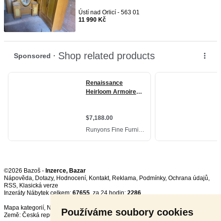
Ústí nad Orlicí - 563 01
11 990 Kč
©2026 Bazoš -
Inzerce, Bazar
Nápověda
,
Dotazy
,
Hodnocení
,
Kontakt
,
Reklama
,
Podmínky
,
Ochrana údajů
,
RSS
,
Inzeráty Nábytek celkem:
67655
, za 24 hodin:
2286
Mapa kategorií
,
Nejvyhledávanější výrazy
Používáme soubory cookies
Země:
Česká republika
,
Slovensko
,
Polsko
,
Rakousko