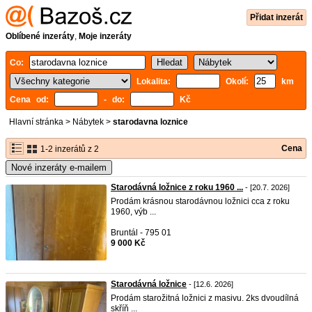
Přidat inzerát
Oblíbené inzeráty
,
Moje inzeráty
Co:
Lokalita:
Okolí:
km
Cena od:
- do:
Kč
Hlavní stránka
>
Nábytek
>
starodavna loznice
Cena
1-2 inzerátů z 2
Nové inzeráty e-mailem
Starodávná ložnice z roku 1960 ...
- [20.7. 2026]
Prodám krásnou starodávnou ložnici cca z roku
1960, výb ...
Bruntál - 795 01
9 000 Kč
Starodávná ložnice
- [12.6. 2026]
Prodám starožitná ložnici z masivu. 2ks dvoudílná
skříň ...