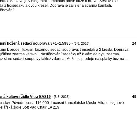
eaux. Sestava je v elegantní kombinaci pravé kůže a dřeva. Sestava se
dá z trojsedáku a dvou křesel. Doprava je zajištěna zdarma kamkoli.
ěhování ...
sní kožená sedací souprava 3+1+1,5985
24
- [5.8. 2026]
zím k prodeji luxusní koženou sedací soupravu, trojsedák a 2 křesla. Doprava
ajištěna zdarma kamkoli. Nastěhování sedačky až k Vám do bytu zdarma.
z staré sedací soupravy taktéž zdarma. Možnost prodeje na splátky bez na ...
ná kultovní židle Vitra EA219
49
- [3.8. 2026]
r stav. Původní cena 116.000. Luxusní kancelářské křeslo. Vitra designové
elářská židle Soft Pad Chair EA 219