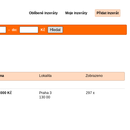
Oblíbené inzeráty
Moje inzeráty
Přidat inzerát
- do:
Kč
na
Lokalita
Zobrazeno
 000 Kč
Praha 3
297 x
130 00