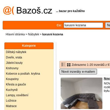
... bazar pro každého
Co:
Hlavní stránka
>
Nábytek
>
luxusni kozena
Kategorie
Dětský nábytek
Dveře, vrata
Jídelní kouty
Zobrazeno 1-20 inzerátů z 9
Knihovny
Nové inzeráty e-mailem
Koberce a podlah. krytina
Nová
Koupelny
NOV
Křesla a gauče
rozk
Kuchyně
bytu
Lampy, osvětlení
Ložnice
Matrace