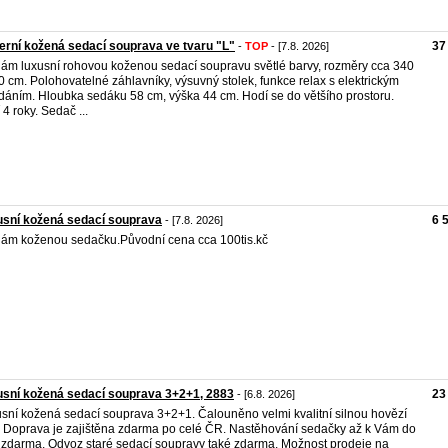
rní kožená sedací souprava ve tvaru "L"
37
-
TOP
- [7.8. 2026]
ám luxusní rohovou koženou sedací soupravu světlé barvy, rozměry cca 340
0 cm. Polohovatelné záhlavníky, výsuvný stolek, funkce relax s elektrickým
dáním. Hloubka sedáku 58 cm, výška 44 cm. Hodí se do většího prostoru.
 4 roky. Sedač ...
sní kožená sedací souprava
6 
- [7.8. 2026]
ám koženou sedačku.Původní cena cca 100tis.kč
sní kožená sedací souprava 3+2+1, 2883
23
- [6.8. 2026]
sní kožená sedací souprava 3+2+1. Čalouněno velmi kvalitní silnou hovězí
. Doprava je zajištěna zdarma po celé ČR. Nastěhování sedačky až k Vám do
 zdarma. Odvoz staré sedací soupravy také zdarma. Možnost prodeje na