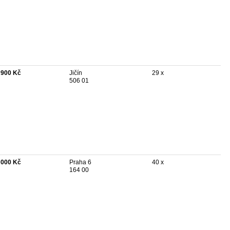
 900 Kč
Jičín
29 x
506 01
 000 Kč
Praha 6
40 x
164 00