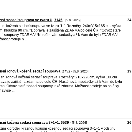
ná sedací souprava ve tvaru U, 3145
24
- [5.8. 2026]
sní kožená sedací souprava ve tvaru "U". Rozměry: 240x315x165 cm, výška
m, hloubka 90 cm. *Doprava je zajištěna ZDARMA po celé ČR. *Odvoz staré
cí soupravy ZDARMA! *Nastěhování sedačky až k Vám do bytu ZDARMA!
nost prodeje n ...
sní rohová kožená sedací souprava, 2752
19
- [5.8. 2026]
sní rohová kožená sedací souprava. Rozměry: 210x220cm, výška 100cm
ava je zajištěna zdarma po celé ČR. Nastěhování sedačky až k Vám do bytu
ma. Odvoz staré sedací soupravy také zdarma. Možnost prodeje na splátky
navýše ...
sní kožená sedací souprava 3+1+1, 6539
26
- [5.8. 2026]
zím k prodeji krásnou luxusní koženou sedací soupravu 3+1+1 v odstínu