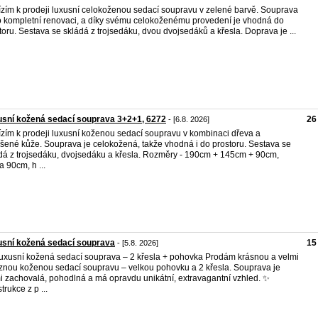
zím k prodeji luxusní celokoženou sedací soupravu v zelené barvě. Souprava
o kompletní renovaci, a díky svému celokoženému provedení je vhodná do
toru. Sestava se skládá z trojsedáku, dvou dvojsedáků a křesla. Doprava je ...
sní kožená sedací souprava 3+2+1, 6272
26
- [6.8. 2026]
zím k prodeji luxusní koženou sedací soupravu v kombinaci dřeva a
šené kůže. Souprava je celokožená, takže vhodná i do prostoru. Sestava se
dá z trojsedáku, dvojsedáku a křesla. Rozměry - 190cm + 145cm + 90cm,
a 90cm, h ...
sní kožená sedací souprava
15
- [5.8. 2026]
Luxusní kožená sedací souprava – 2 křesla + pohovka Prodám krásnou a velmi
znou koženou sedací soupravu – velkou pohovku a 2 křesla. Souprava je
i zachovalá, pohodlná a má opravdu unikátní, extravagantní vzhled. ✨
trukce z p ...