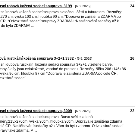
sní rohová kožená sedací souprava, 3199
24
- [6.8. 2026]
sní rohová kožená sedací souprava s otočnou částí a taburetem. Rozměry:
270 cm, výška 103 cm, hloubka 90 cm. *Doprava je zajištěna ZDARMA po
 ČR. *Odvoz staré sedací soupravy ZDARMA! *Nastěhování sedačky až k
do bytu ZDARMA! ...
vá rustikální kožená souprava 3+2+1,3332
26
- [6.8. 2026]
sní dubová rustikální kožená sedací souprava 3+2+1 v zelené barvě.
hny 3 díly jsou celokožené, vhodné do prostoru. Rozměry: šířka 206+146+86
výška 96 cm, hloubka 87 cm *Doprava je zajištěna ZDARMA po celé ČR.
oz staré sedací ...
sní rohová kožená sedací souprava, 3009
22
- [6.8. 2026]
sní rohová kožená sedací souprava. Barva světle zelená.
ěry:215x270cm, výška 90cm, hloubka 90cm. Doprava je zajištěna zdarma
elé ČR. Nastěhování sedačky až k Vám do bytu zdarma. Odvoz staré sedací
ravy také zdarma. M ...