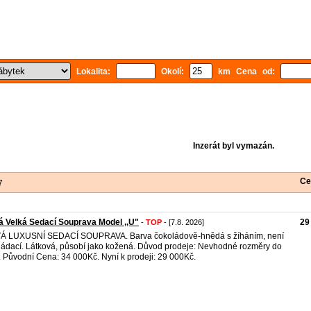
Lokalita:
Okolí:
km Cena od:
Inzerát byl vymazán.
Ce
7
 Velká Sedací Souprava Model ,,U"
29
-
TOP
- [7.8. 2026]
Á LUXUSNÍ SEDACÍ SOUPRAVA. Barva čokoládově-hnědá s žíháním, není
ládací. Látková, působí jako kožená. Důvod prodeje: Nevhodné rozměry do
. Původní Cena: 34 000Kč. Nyní k prodeji: 29 000Kč.