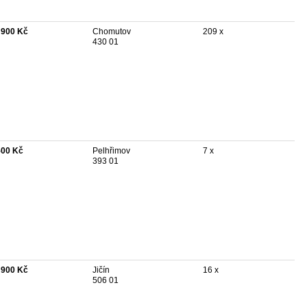
 900 Kč
Chomutov
209 x
430 01
500 Kč
Pelhřimov
7 x
393 01
 900 Kč
Jičín
16 x
506 01