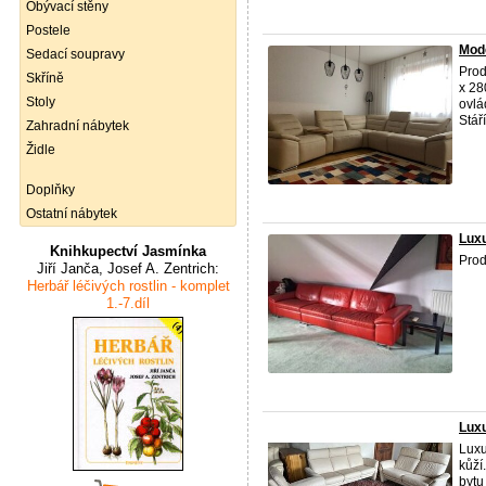
Obývací stěny
Postele
Mode
Sedací soupravy
Prod
Skříně
x 28
Stoly
ovlá
Stáří
Zahradní nábytek
Židle
Doplňky
Ostatní nábytek
Luxu
Knihkupectví Jasmínka
Prod
Jiří Janča, Josef A. Zentrich:
Herbář léčivých rostlin - komplet
1.-7.díl
Luxu
Luxu
kůží
bytu