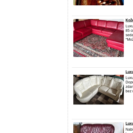
Kože
Luxu
85 c
seda
*Mož
Luxu
Luxu
Dopr
zdar
bez 
Luxu
Nabí