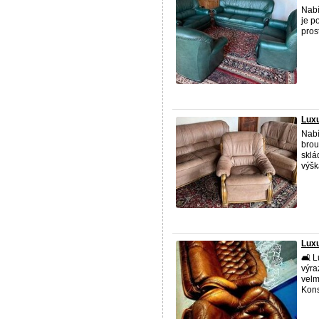
Nabí
je p
pros
Luxu
Nabí
brou
sklá
výšk
Luxu
🛋️ 
výra
velm
Kons