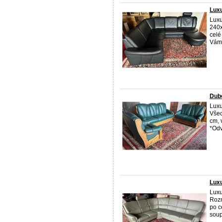
Luxu
Luxu
240x
celé
Vám 
Dubo
Luxu
Všec
cm, 
*Odv
Luxu
Luxu
Rozm
po c
soup