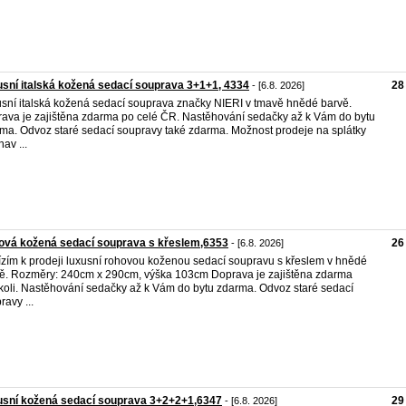
sní italská kožená sedací souprava 3+1+1, 4334
28
- [6.8. 2026]
sní italská kožená sedací souprava značky NIERI v tmavě hnědé barvě.
ava je zajištěna zdarma po celé ČR. Nastěhování sedačky až k Vám do bytu
ma. Odvoz staré sedací soupravy také zdarma. Možnost prodeje na splátky
av ...
ová kožená sedací souprava s křeslem,6353
26
- [6.8. 2026]
zím k prodeji luxusní rohovou koženou sedací soupravu s křeslem v hnědé
ě. Rozměry: 240cm x 290cm, výška 103cm Doprava je zajištěna zdarma
oli. Nastěhování sedačky až k Vám do bytu zdarma. Odvoz staré sedací
ravy ...
usní kožená sedací souprava 3+2+2+1,6347
29
- [6.8. 2026]