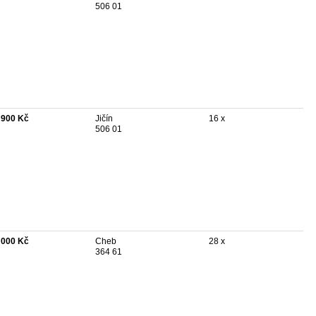
506 01
 900 Kč
Jičín
16 x
506 01
 000 Kč
Cheb
28 x
364 61