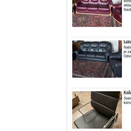
bord
sklá
Nast
Luxu
Nabí
je z
Odvo
Kože
Supe
kanc