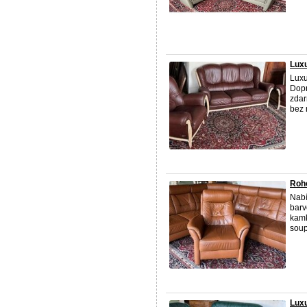
Luxu
Luxu
Dopr
zdar
bez n
Roh
Nabí
barv
kamk
soup
Lux