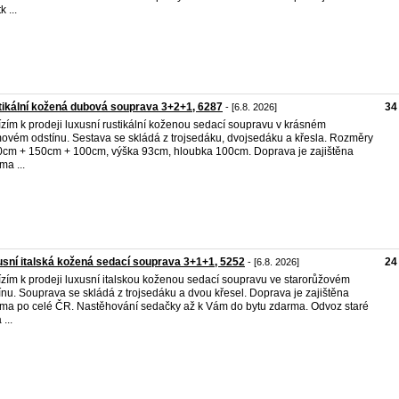
k ...
ikální kožená dubová souprava 3+2+1, 6287
34
- [6.8. 2026]
zím k prodeji luxusní rustikální koženou sedací soupravu v krásném
ovém odstínu. Sestava se skládá z trojsedáku, dvojsedáku a křesla. Rozměry
0cm + 150cm + 100cm, výška 93cm, hloubka 100cm. Doprava je zajištěna
ma ...
sní italská kožená sedací souprava 3+1+1, 5252
24
- [6.8. 2026]
zím k prodeji luxusní italskou koženou sedací soupravu ve starorůžovém
ínu. Souprava se skládá z trojsedáku a dvou křesel. Doprava je zajištěna
ma po celé ČR. Nastěhování sedačky až k Vám do bytu zdarma. Odvoz staré
...