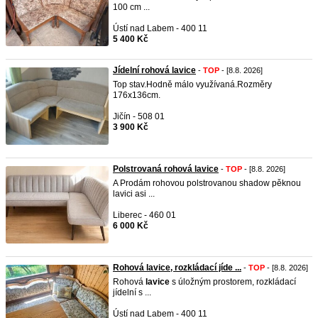
100 cm ...
Ústí nad Labem - 400 11
5 400 Kč
Jídelní rohová lavice
-
TOP
- [8.8. 2026]
Top stav.Hodně málo využívaná.Rozměry
176x136cm.
Jičín - 508 01
3 900 Kč
Polstrovaná rohová lavice
-
TOP
- [8.8. 2026]
A Prodám rohovou polstrovanou shadow pěknou
lavici asi ...
Liberec - 460 01
6 000 Kč
Rohová lavice, rozkládací jíde ...
-
TOP
- [8.8. 2026]
Rohová
lavice
s úložným prostorem, rozkládací
jídelní s ...
Ústí nad Labem - 400 11