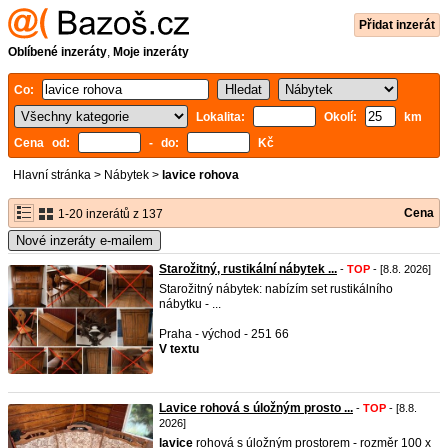
Přidat inzerát
Oblíbené inzeráty
,
Moje inzeráty
Co:
Lokalita:
Okolí:
km
Cena od:
- do:
Kč
Hlavní stránka
>
Nábytek
>
lavice rohova
Cena
1-20 inzerátů z 137
Nové inzeráty e-mailem
Starožitný, rustikální nábytek ...
-
TOP
- [8.8. 2026]
Starožitný nábytek: nabízím set rustikálního
nábytku - ...
Praha - východ - 251 66
V textu
Lavice rohová s úložným prosto ...
-
TOP
- [8.8.
2026]
lavice
rohová s úložným prostorem - rozměr 100 x