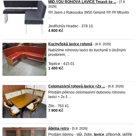
MID.YOU ROHOVÁ LAVICE Tmavě še ...
- [7.8.
2026]
!!!!! Jsem z Rakouska 3950 Gmünd !!!!! !!!!! Mluvím
...
Jindřichův Hradec - 378 10
4 800 Kč
Kuchyňská lavice rohová
- [6.8. 2026]
Nabízíme rohovou lavici do kuchyně s úložným
prostorem, ...
Teplice - 415 01
1 400 Kč
Celomasivní rohová lavice +2x ...
- [6.8. 2026]
Prodám pěknou celomasivní dubovou rohovou
lavici + 2x ž ...
Zlín - 763 41
7 900 Kč
jídelna retro
- [5.8. 2026]
Prodám jídelnu - stůl, židle,
lavice
, příborník, skříňk