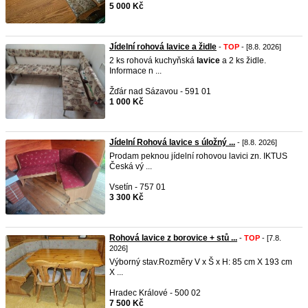
5 000 Kč
Jídelní rohová lavice a židle
-
TOP
- [8.8. 2026]
2 ks rohová kuchyňská
lavice
a 2 ks židle.
Informace n ...
Žďár nad Sázavou - 591 01
1 000 Kč
Jídelní Rohová lavice s úložný ...
- [8.8. 2026]
Prodam peknou jídelní rohovou lavici zn. IKTUS
Česká vý ...
Vsetín - 757 01
3 300 Kč
Rohová lavice z borovice + stů ...
-
TOP
- [7.8.
2026]
Výborný stav.Rozměry V x Š x H: 85 cm X 193 cm
X ...
Hradec Králové - 500 02
7 500 Kč