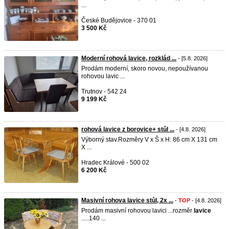
...
České Budějovice - 370 01
3 500 Kč
Moderní rohová lavice, rozklád ...
- [5.8. 2026]
Prodám moderní, skoro novou, nepoužívanou
rohovou lavic ...
Trutnov - 542 24
9 199 Kč
rohová lavice z borovice+ stůl ...
- [4.8. 2026]
Výborný stav.Rozměry V x Š x H: 86 cm X 131 cm
X ...
Hradec Králové - 500 02
6 200 Kč
Masivní rohova lavice stůl, 2x ...
-
TOP
- [4.8. 2026]
Prodám masivní rohovou lavici ...rozměr
lavice
.....140 ...