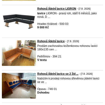
Rohová jídelní lavice LIGRON
- [7.8. 2026]
lavice
LIGRON - pravý roh, stáří 6 měsíců, jako
nová. D ...
Hradec Králové - 500 03
9 000 Kč
Rohová jídelní lavice
- [7.8. 2026]
Prodám zachovalou koženkovou rohovou lavici
180x135 cen ...
Pelhřimov - 394 21
V textu
Rohová jídelní lavice se 2 žid ...
- [7.8. 2026]
Nabízím k prodeji rohovou dřevěnou jídelní lavici
ve ve ...
Opava - 746 01
Dohodou