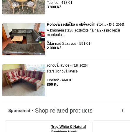
Teplice - 418 01
3 800 Kč
Rohová sedačka s obývacím stol ...
- [3.8. 2026]
V krásném stavu, rozložitelná na 2ks pro lepší
manipula ...
Žďár nad Sázavou - 591 01
2 000 Kč
rohová lavice
- [3.8. 2026]
starší rohová lavice
Liberec - 460 01
800 Kč