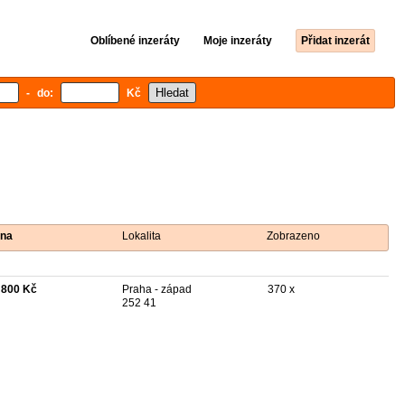
Oblíbené inzeráty
Moje inzeráty
Přidat inzerát
- do:
Kč
na
Lokalita
Zobrazeno
 800 Kč
Praha - západ
370 x
252 41