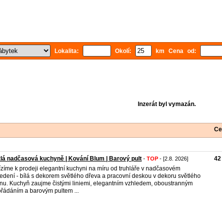
Lokalita:
Okolí:
km Cena od:
Inzerát byl vymazán.
Ce
lá nadčasová kuchyně | Kování Blum | Barový pult
42
-
TOP
- [2.8. 2026]
zíme k prodeji elegantní kuchyni na míru od truhláře v nadčasovém
edení - bílá s dekorem světlého dřeva a pracovní deskou v dekoru světlého
nu. Kuchyň zaujme čistými liniemi, elegantním vzhledem, oboustranným
řádáním a barovým pultem ...