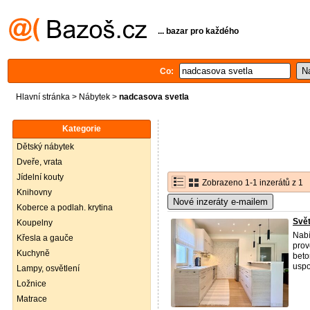
... bazar pro každého
Co:
Hlavní stránka
>
Nábytek
>
nadcasova svetla
Kategorie
Dětský nábytek
Dveře, vrata
Jídelní kouty
Zobrazeno 1-1 inzerátů z 1
Knihovny
Nové inzeráty e-mailem
Koberce a podlah. krytina
Svět
Koupelny
Nabí
Křesla a gauče
prov
Kuchyně
beto
uspo
Lampy, osvětlení
Ložnice
Matrace