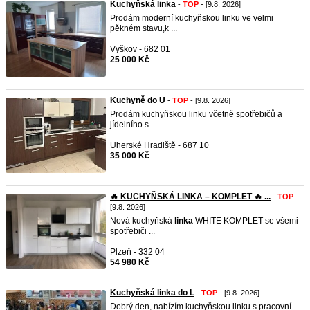
Kuchyňská linka
-
TOP
- [9.8. 2026]
Prodám moderní kuchyňskou linku ve velmi
pěkném stavu,k ...
Vyškov - 682 01
25 000 Kč
Kuchyně do U
-
TOP
- [9.8. 2026]
Prodám kuchyňskou linku včetně spotřebičů a
jídelního s ...
Uherské Hradiště - 687 10
35 000 Kč
🔥 KUCHYŇSKÁ LINKA – KOMPLET 🔥 ...
-
TOP
-
[9.8. 2026]
Nová kuchyňská
linka
WHITE KOMPLET se všemi
spotřebiči ...
Plzeň - 332 04
54 980 Kč
Kuchyňská linka do L
-
TOP
- [9.8. 2026]
Dobrý den, nabízím kuchyňskou linku s pracovní