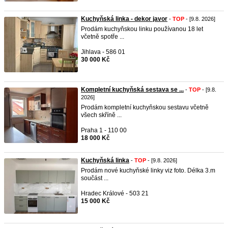
Kuchyňská linka - dekor javor
-
TOP
- [9.8. 2026]
Prodám kuchyňskou linku používanou 18 let
včetně spotře ...
Jihlava - 586 01
30 000 Kč
Kompletní kuchyňská sestava se ...
-
TOP
- [9.8.
2026]
Prodám kompletní kuchyňskou sestavu včetně
všech skříně ...
Praha 1 - 110 00
18 000 Kč
Kuchyňská linka
-
TOP
- [9.8. 2026]
Prodám nové kuchyňské linky viz foto. Délka 3.m
součást ...
Hradec Králové - 503 21
15 000 Kč