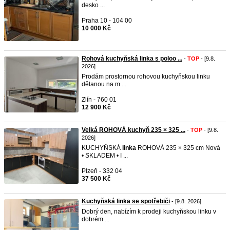
desko ...
Praha 10 - 104 00
10 000 Kč
Rohová kuchyňská linka s poloo ...
-
TOP
- [9.8.
2026]
Prodám prostornou rohovou kuchyňskou linku
dělanou na m ...
Zlín - 760 01
12 900 Kč
Velká ROHOVÁ kuchyň 235 × 325 ...
-
TOP
- [9.8.
2026]
KUCHYŇSKÁ
linka
ROHOVÁ 235 × 325 cm Nová
• SKLADEM • I ...
Plzeň - 332 04
37 500 Kč
Kuchyňská linka se spotřebiči
- [9.8. 2026]
Dobrý den, nabízím k prodeji kuchyňskou linku v
dobrém ...