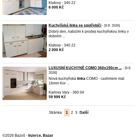
Klatovy - 340 22
6 000 Kč
Kuchyňská linka se spotřebiči
- [9.8. 2026]
Dobrý den, nabízím k prodeji kuchyňskou linku v
dobrém ...
Klatovy - 340 22
2 000 Kč
LUXUSNÍ KUCHYNĚ COMO 360x190cm ...
- [9.8.
2026]
Nová kuchyňská
linka
COMO - cashmere mat
16mm Kor ...
Karlovy Vary - 360 04
59 999 Kč
Stránka:
1
2
3
Další
©2026 Bazoš -
Inzerce, Bazar