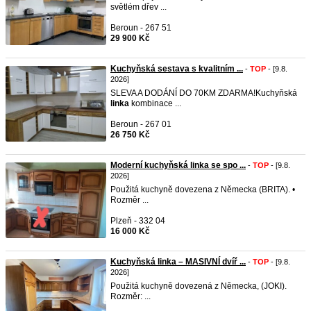
světlém dřev ...
Beroun - 267 51
29 900 Kč
Kuchyňská sestava s kvalitním ...
-
TOP
- [9.8.
2026]
SLEVA A DODÁNÍ DO 70KM ZDARMA!Kuchyňská
linka
kombinace ...
Beroun - 267 01
26 750 Kč
Moderní kuchyňská linka se spo ...
-
TOP
- [9.8.
2026]
Použitá kuchyně dovezena z Německa (BRITA). •
Rozměr ...
Plzeň - 332 04
16 000 Kč
Kuchyňská linka – MASIVNÍ dvíř ...
-
TOP
- [9.8.
2026]
Použitá kuchyně dovezená z Německa, (JOKI).
Rozměr: ...