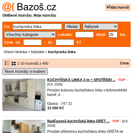
Přidat inzerát
Oblíbené inzeráty
,
Moje inzeráty
Co:
Lokalita:
Okolí:
km
Cena od:
- do:
Kč
Hlavní stránka
>
Nábytek
>
kuchynska linka
Cena
1-20 inzerátů z 460
Nové inzeráty e-mailem
KUCHYŇSKÁ LINKA 4 m + SPOTŘEBI ...
-
TOP
-
[9.8. 2026]
Prodám krásnou kuchyňskou linku v krémové/bílé
barvě, d ...
Opava - 747 21
32 000 Kč
Nadčasová kuchyňská linka GRÉT ...
-
TOP
- [9.8.
2026]
Prodám příjemnou kuchyňskou linku GRÉTA ve