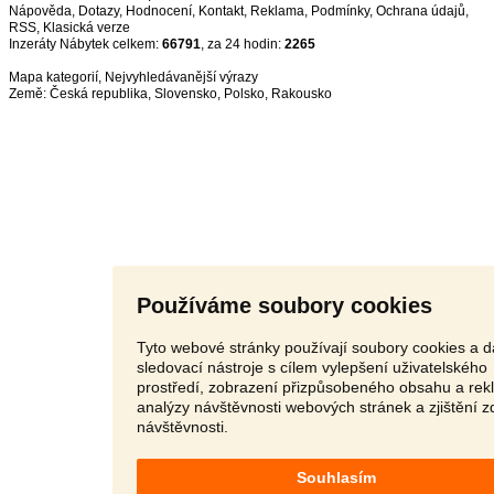
Nápověda
,
Dotazy
,
Hodnocení
,
Kontakt
,
Reklama
,
Podmínky
,
Ochrana údajů
,
RSS
,
Inzeráty Nábytek celkem:
66791
, za 24 hodin:
2265
Mapa kategorií
,
Nejvyhledávanější výrazy
Země:
Česká republika
,
Slovensko
,
Polsko
,
Rakousko
Používáme soubory cookies
Tyto webové stránky používají soubory cookies a d
sledovací nástroje s cílem vylepšení uživatelského
prostředí, zobrazení přizpůsobeného obsahu a rek
analýzy návštěvnosti webových stránek a zjištění z
návštěvnosti.
Souhlasím