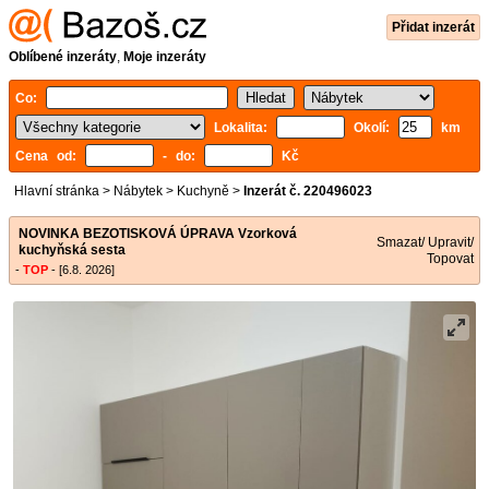
Přidat inzerát
Oblíbené inzeráty
,
Moje inzeráty
Co:
Lokalita:
Okolí:
km
Cena od:
- do:
Kč
Hlavní stránka
>
Nábytek
>
Kuchyně
>
Inzerát č. 220496023
NOVINKA BEZOTISKOVÁ ÚPRAVA Vzorková
Smazat/ Upravit/
kuchyňská sesta
Topovat
-
TOP
- [6.8. 2026]