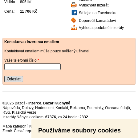
Vidělo:
805 lidí
Vytisknout inzerát
Cena:
11 706 Kč
Sdílejte na Facebooku
Doporučit kamarádovi
Vyhledat podobné inzeráty
Kontaktovat inzerenta emailem
Kontaktovat emailem může pouze ověřený uživatel.
Vaše telefonní číslo
*
Odeslat
©2026 Bazoš -
Inzerce, Bazar Kuchyně
Nápověda
,
Dotazy
,
Hodnocení
,
Kontakt
,
Reklama
,
Podmínky
,
Ochrana údajů
,
RSS
,
Inzeráty Nábytek celkem:
67376
, za 24 hodin:
2332
Mapa kategorií
,
Nejvyhledávanější výrazy
Používáme soubory cookies
Země:
Česká republika
,
Slovensko
,
Polsko
,
Rakousko