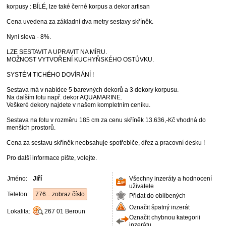
korpusy : BÍLÉ, lze také černé korpus a dekor artisan
Cena uvedena za základní dva metry sestavy skříněk.
Nyní sleva - 8%.
LZE SESTAVIT A UPRAVIT NA MÍRU.
MOŽNOST VYTVOŘENÍ KUCHYŇSKÉHO OSTŮVKU.
SYSTÉM TICHÉHO DOVÍRÁNÍ !
Sestava má v nabídce 5 barevných dekorů a 3 dekory korpusu.
Na dalším fotu např. dekor AQUAMARINE.
Veškeré dekory najdete v našem kompletním ceníku.
Sestava na fotu v rozměru 185 cm za cenu skříněk 13.636,-Kč vhodná do
menších prostorů.
Cena za sestavu skříněk neobsahuje spotřebiče, dřez a pracovní desku !
Pro další informace pište, volejte.
Jméno:
Jiří
Všechny inzeráty a hodnocení
uživatele
Telefon:
776... zobraz číslo
Přidat do oblíbených
Označit špatný inzerát
Lokalita:
267 01
Beroun
Označit chybnou kategorii
inzerátu