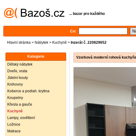
... bazar pro každého
Co:
Hlavní stránka
>
Nábytek
>
Kuchyně
>
Inzerát č. 220829652
Kategorie
Vzorková moderní rohová kuchy
Dětský nábytek
Dveře, vrata
Jídelní kouty
Knihovny
Koberce a podlah. krytina
Koupelny
Křesla a gauče
Kuchyně
Lampy, osvětlení
Ložnice
Matrace