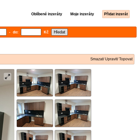
Oblíbené inzeráty
Moje inzeráty
Přidat inzerát
- do:
Kč
Smazat/ Upravit/ Topovat