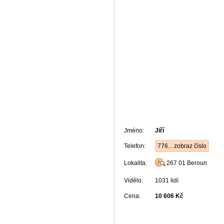
Jméno:
Jiří
Telefon:
776... zobraz číslo
Lokalita:
267 01
Beroun
Vidělo:
1031 lidí
Cena:
10 606 Kč