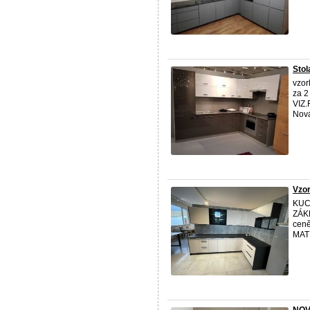
Stol
vzo
za 2
VIZ
Nová
Vzo
KUC
ZÁKL
ceně
MAT !