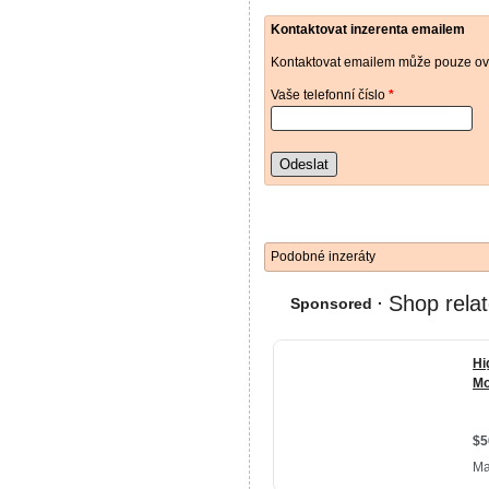
Kontaktovat inzerenta emailem
Kontaktovat emailem může pouze ově
Vaše telefonní číslo
*
Odeslat
Podobné inzeráty