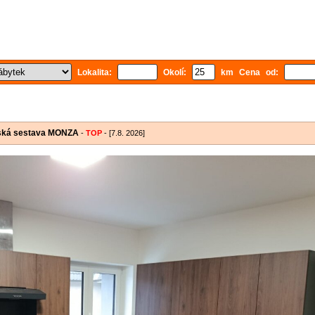
Lokalita:
Okolí:
km Cena od:
ňská sestava MONZA
-
TOP
- [7.8. 2026]