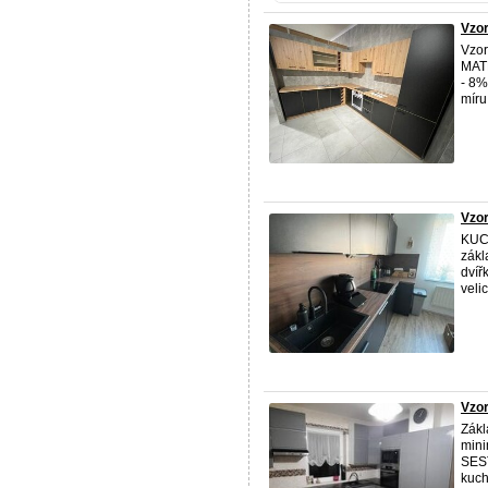
Vzo
Vzo
MATN
- 8%
míru.
Vzo
KUC
zákl
dvíř
velic
Vzor
Zákl
min
SES
kuch