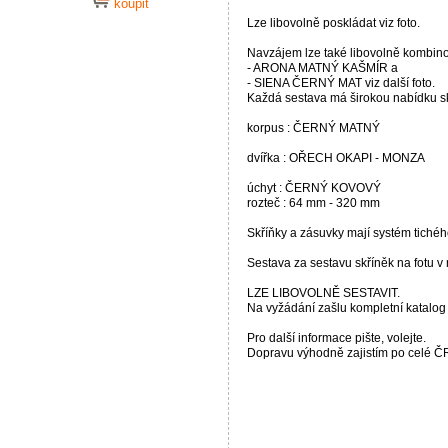
koupit
Lze libovolně poskládat viz foto.
Navzájem lze také libovolně kombino
- ARONA MATNÝ KAŠMÍR a
- SIENA ČERNÝ MAT viz další foto.
Každá sestava má širokou nabídku sk
korpus : ČERNÝ MATNÝ
dvířka : OŘECH OKAPI - MONZA
úchyt : ČERNÝ KOVOVÝ
rozteč : 64 mm - 320 mm
Skříňky a zásuvky mají systém tichéh
Sestava za sestavu skříněk na fotu v
LZE LIBOVOLNĚ SESTAVIT.
Na vyžádání zašlu kompletní katalog
Pro další informace pište, volejte.
Dopravu výhodně zajistím po celé Č