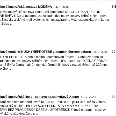
rková kuchyňská sestava MODENA
9 
- [31.7. 2026]
rková kuchyňská sestava v moderní kombinaci DUBU ARTISAN a ČERNÉ
É BARVY. Cena uvedena za základní dva metry sestavy skříněk. Nyní sleva
. Zásuvky a skříně mají systém s tichým zavíráním. Možnost poskládat linku na
 Sklad ...
rková moderní KUCHYNEPROTEBE v matném černém dekoru
10
- [20.7. 2026]
HYNEPROTEBE Siena s matnou povrchovou úpravou. Cena uvedena za
adní dva metry sestavy skříněk. Nyní sleva - 8%. * korpusy : MATNÁ ČERNÁ *
ka : SIENA / černá matná * úchyty : černé hliníkové v rozteči 64mm až 320mm *
e širo ...
ková kuchyňská linka - sestava bezúchytková Aspen
14
- [19.7. 2026]
adní cena této moderní levné KUCHYNEPROTEBE je 14.366,-Kč za 2 metry. -
imalistický design - BÍLÝ VYSOKÝ LESK - ŠEDÝ VYSOKÝ LESK CENA
TAVY BEZ PRAC.DESKY, DŘEZU a SPOTŘEBIČŮ ! Nová elegantní sestavy
yňského nábytku. Čela s ...