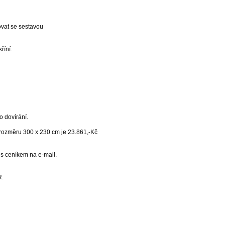
vat se sestavou
říní.
o dovírání.
 rozměru 300 x 230 cm je 23.861,-Kč
 s ceníkem na e-mail.
R.