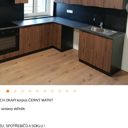
H OKAPI korpus ČERNÝ MATNÝ
sestavy skříněk.
U, SPOTŘEBIČŮ A SOKLU !