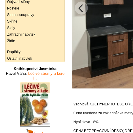
Obývací stěny
Postele
Sedací soupravy
Skříně
Stoly
Zahradní nábytek
Židle
Doplňky
Ostatní nábytek
Knihkupectví Jasmínka
Pavel Váňa:
Léčivé stromy a keře
II.
Vzorková KUCHYNEPROTEBE OŘEC
Cena uvedena za základní dva metry 
Nyní sleva - 8%.
CENA BEZ PRACOVNÍ DESKY, DŘEZ