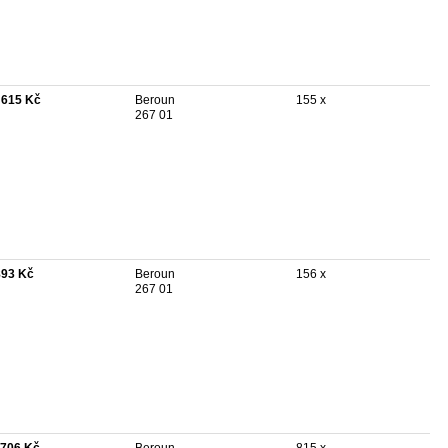
 615 Kč
Beroun
155 x
267 01
893 Kč
Beroun
156 x
267 01