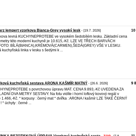
arz lempert vzorkova Bianca-Grey vysoký lesk
10
- [19.7. 2026]
rkova levná KUCHYNEPROTEBE ve vysokém šedobílém lesku. Základní cena
 metry této moderní kuchyně je 10.615,-Kč. LZE VE TŘECH BARVÁCH
.FOTO: BÍLÁ(BIANCA),KRÉMOVÁ(CARMEN),ŠEDÁ(GREY) VŠE V LESKU.
 kuchyňská linka v lesku s šedými k ...
rková kuchyňská sestava ARONA KAŠMÍR MATNÝ
9 
- [26.6. 2026]
HYNEPROTEBE s povrchovou úpravu MAT. CENA 9.893,-Kč UVEDENA ZA
ADNÍ DVA METRY SESTAVY. Na fotu vidíte i horní loftový kovový regál v
 1.466,-Kč. * korpusy : černý mat * dvířka : ARONA / kašmír LZE TAKÉ ČERNÝ
 * úchyty : černé ...