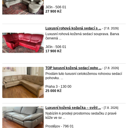
Jičín - 506 01
27 900 Kč
Luxusní rohová kožená sedací s ...
- [7.8. 2026]
Luxusní rohová kožená sedací souprava. Barva
červená ...
Jičín - 506 01
17 900 Kč
TOP luxusní kožená sedací poho ...
- [7.8. 2026]
Prodám tuto luxusní celokoženou rohovou sedací
pohovku. ...
Praha 3 - 130 00
25 000 Kč
Luxusní kožená sedačka – světl ...
- [7.8. 2026]
Nabízím k prodeji prostornou sedačku z pravé
kůže ve sv ...
Prostějov - 796 01