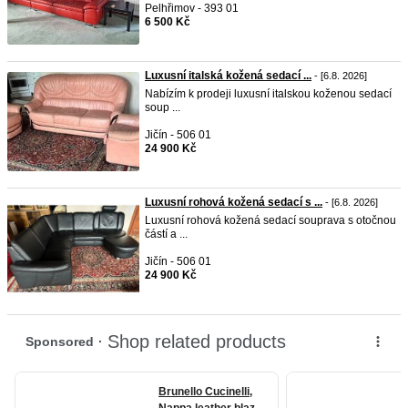
Pelhřimov - 393 01
6 500 Kč
Luxusní italská kožená sedací ...
- [6.8. 2026]
Nabízím k prodeji luxusní italskou koženou sedací
soup ...
Jičín - 506 01
24 900 Kč
Luxusní rohová kožená sedací s ...
- [6.8. 2026]
Luxusní rohová kožená sedací souprava s otočnou
částí a ...
Jičín - 506 01
24 900 Kč