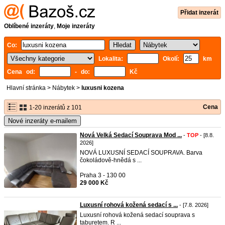
Přidat inzerát
Oblíbené inzeráty
,
Moje inzeráty
Co:
Lokalita:
Okolí:
km
Cena od:
- do:
Kč
Hlavní stránka
>
Nábytek
>
luxusni kozena
Cena
1-20 inzerátů z 101
Nové inzeráty e-mailem
Nová Velká Sedací Souprava Mod ...
-
TOP
- [8.8.
2026]
NOVÁ LUXUSNÍ SEDACÍ SOUPRAVA. Barva
čokoládově-hnědá s ...
Praha 3 - 130 00
29 000 Kč
Luxusní rohová kožená sedací s ...
- [7.8. 2026]
Luxusní rohová kožená sedací souprava s
taburetem. R ...