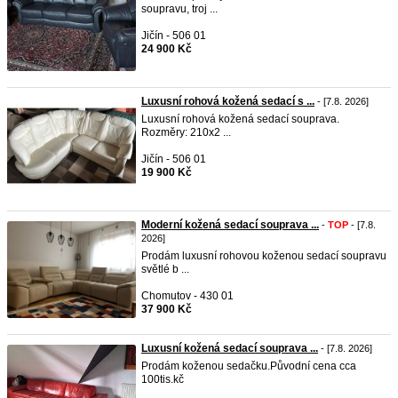
soupravu, troj ...
Jičín - 506 01
24 900 Kč
Luxusní rohová kožená sedací s ...
- [7.8. 2026]
Luxusní rohová kožená sedací souprava.
Rozměry: 210x2 ...
Jičín - 506 01
19 900 Kč
Moderní kožená sedací souprava ...
-
TOP
- [7.8.
2026]
Prodám luxusní rohovou koženou sedací soupravu
světlé b ...
Chomutov - 430 01
37 900 Kč
Luxusní kožená sedací souprava ...
- [7.8. 2026]
Prodám koženou sedačku.Původní cena cca
100tis.kč