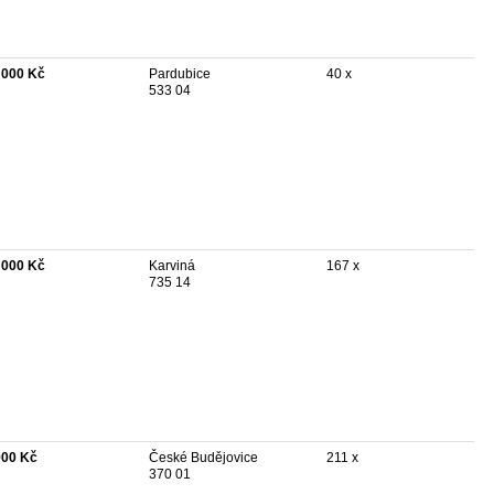
 000 Kč
Pardubice
40 x
533 04
 000 Kč
Karviná
167 x
735 14
900 Kč
České Budějovice
211 x
370 01