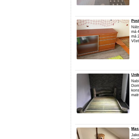
Post
Náby
má 4
má 2
Včetn
Unik
Nabí
Domi
kons
matr
Masi
Jako