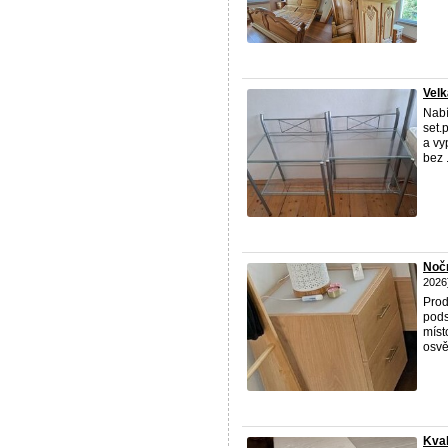
Velk
Nabí
set.
a vy
bez .
Nočn
2026
Prod
pods
míst
osvě
Kva