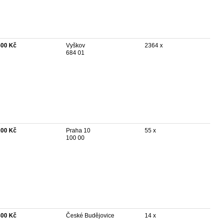
500 Kč
Vyškov
2364 x
684 01
200 Kč
Praha 10
55 x
100 00
800 Kč
České Budějovice
14 x