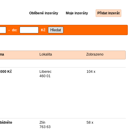
Oblíbené inzeráty
Moje inzeráty
Přidat inzerát
- do:
Kč
na
Lokalita
Zobrazeno
 000 Kč
Liberec
104 x
460 01
bídněte
Zlín
58 x
763 63