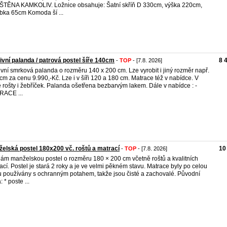
ŠTĚNA KAMKOLIV. Ložnice obsahuje: Šatní skříň D 330cm, výška 220cm,
bka 65cm Komoda ší ...
vní palanda / patrová postel šíře 140cm
8 
-
TOP
- [7.8. 2026]
vní smrková palanda o rozměru 140 x 200 cm. Lze vyrobit i jiný rozměr např.
cm za cenu 9.990,-Kč. Lze i v šíři 120 a 180 cm. Matrace též v nabídce. V
 rošty i žebříček. Palanda ošetřena bezbarvým lakem. Dále v nabídce : -
RACE ...
elská postel 180x200 vč. roštů a matrací
10
-
TOP
- [7.8. 2026]
ám manželskou postel o rozměru 180 × 200 cm včetně roštů a kvalitních
ací. Postel je stará 2 roky a je ve velmi pěkném stavu. Matrace byly po celou
 používány s ochranným potahem, takže jsou čisté a zachovalé. Původní
 * poste ...