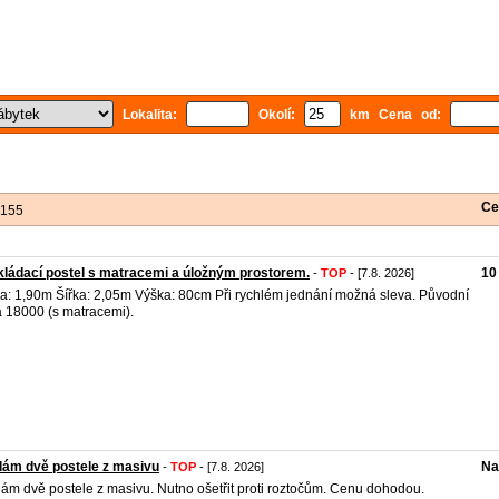
Lokalita:
Okolí:
km Cena od:
Ce
 155
ládací postel s matracemi a úložným prostorem.
10
-
TOP
- [7.8. 2026]
a: 1,90m Šířka: 2,05m Výška: 80cm Při rychlém jednání možná sleva. Původní
 18000 (s matracemi).
ám dvě postele z masivu
Na
-
TOP
- [7.8. 2026]
ám dvě postele z masivu. Nutno ošetřit proti roztočům. Cenu dohodou.