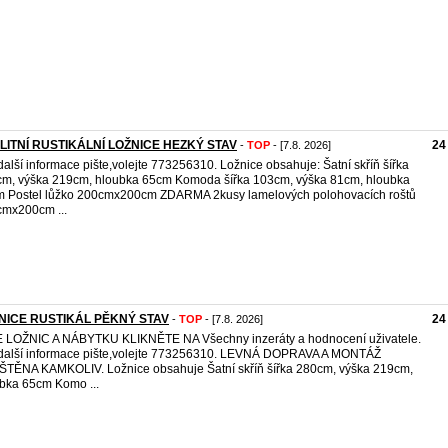
LITNÍ RUSTIKÁLNÍ LOŽNICE HEZKÝ STAV
24
-
TOP
- [7.8. 2026]
další informace pište,volejte 773256310. Ložnice obsahuje: Šatní skříň šířka
m, výška 219cm, hloubka 65cm Komoda šířka 103cm, výška 81cm, hloubka
 Postel lůžko 200cmx200cm ZDARMA 2kusy lamelových polohovacích roštů
mx200cm ...
NICE RUSTIKÁL PĚKNÝ STAV
24
-
TOP
- [7.8. 2026]
 LOŽNIC A NÁBYTKU KLIKNĚTE NA Všechny inzeráty a hodnocení uživatele.
další informace pište,volejte 773256310. LEVNÁ DOPRAVA A MONTÁŽ
ŠTĚNA KAMKOLIV. Ložnice obsahuje Šatní skříň šířka 280cm, výška 219cm,
bka 65cm Komo ...