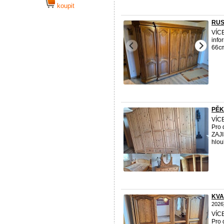
koupit
RUS
VÍCE
info
66c
PĚK
VÍCE
Pro 
ZAJI
hlou
KVA
2026
VÍCE
Pro 