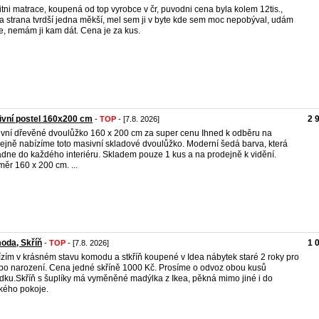
itni matrace, koupená od top vyrobce v čr, puvodni cena byla kolem 12tis.,
a strana tvrdší jedna měkší, mel sem ji v byte kde sem moc nepobýval, udám
e, nemám ji kam dát. Cena je za kus.
vní postel 160x200 cm
2 
-
TOP
- [7.8. 2026]
vní dřevěné dvoulůžko 160 x 200 cm za super cenu Ihned k odběru na
ejně nabízíme toto masivní skladové dvoulůžko. Moderní šedá barva, která
dne do každého interiéru. Skladem pouze 1 kus a na prodejně k vidění.
ěr 160 x 200 cm. ...
oda, Skříň
1 
-
TOP
- [7.8. 2026]
zím v krásném stavu komodu a stkříň koupené v Idea nábytek staré 2 roky pro
 po narození. Cena jedné skříně 1000 Kč. Prosíme o odvoz obou kusů
dku.Skříň s šuplíky má vyměněné madýlka z Ikea, pěkná mimo jiné i do
kého pokoje.