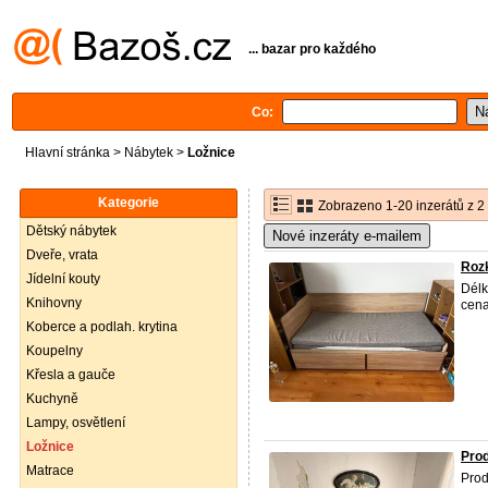
... bazar pro každého
Co:
Hlavní stránka
>
Nábytek
>
Ložnice
Kategorie
Zobrazeno 1-20 inzerátů z 2
Dětský nábytek
Nové inzeráty e-mailem
Dveře, vrata
Rozk
Jídelní kouty
Délk
Knihovny
cena
Koberce a podlah. krytina
Koupelny
Křesla a gauče
Kuchyně
Lampy, osvětlení
Ložnice
Prod
Matrace
Prod