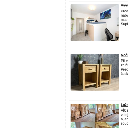
Vyvý
Pro
náby
matr
Šupl
Nočn
Při 
zruč
Prec
česk
Ložn
VÍCE
vole
a je
souča