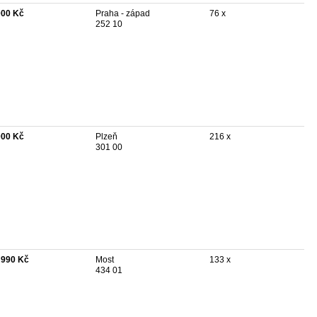
000 Kč
Praha - západ
76 x
252 10
000 Kč
Plzeň
216 x
301 00
 990 Kč
Most
133 x
434 01