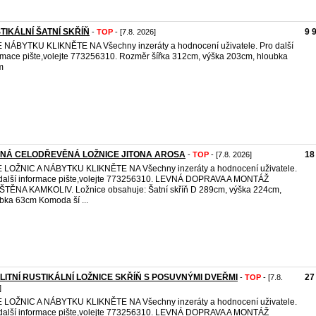
TIKÁLNÍ ŠATNÍ SKŘÍŇ
9 
-
TOP
- [7.8. 2026]
 NÁBYTKU KLIKNĚTE NA Všechny inzeráty a hodnocení uživatele. Pro další
rmace pište,volejte 773256310. Rozměr šířka 312cm, výška 203cm, hloubka
m
NÁ CELODŘEVĚNÁ LOŽNICE JITONA AROSA
18
-
TOP
- [7.8. 2026]
 LOŽNIC A NÁBYTKU KLIKNĚTE NA Všechny inzeráty a hodnocení uživatele.
další informace pište,volejte 773256310. LEVNÁ DOPRAVA A MONTÁŽ
ŠTĚNA KAMKOLIV. Ložnice obsahuje: Šatní skříň D 289cm, výška 224cm,
bka 63cm Komoda ší ...
LITNÍ RUSTIKÁLNÍ LOŽNICE SKŘÍŇ S POSUVNÝMI DVEŘMI
27
-
TOP
- [7.8.
]
 LOŽNIC A NÁBYTKU KLIKNĚTE NA Všechny inzeráty a hodnocení uživatele.
další informace pište,volejte 773256310. LEVNÁ DOPRAVA A MONTÁŽ