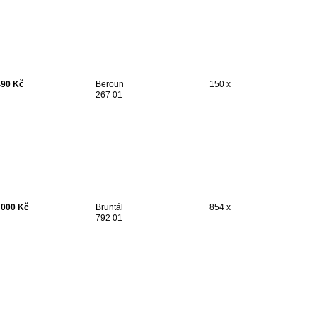
490 Kč
Beroun
150 x
267 01
 000 Kč
Bruntál
854 x
792 01