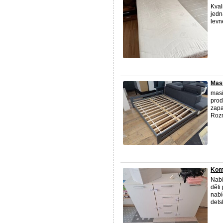
Kval
jedn
levn
Masi
masi
prod
zapa
Rozm
Kom
Nabí
děti
nabí
dets