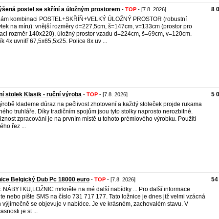
šená postel se skříní a úložným prostorem
8 
-
TOP
- [7.8. 2026]
dám kombinaci POSTEL+SKŘÍŇ+VELKÝ ÚLOŽNÝ PROSTOR (robustní
tek na míru): vnější rozměry d=227,5cm, š=147cm, v=133cm (prostor pro
aci rozměr 140x220), úložný prostor vzadu d=224cm, š=69cm, v=120cm.
ík 4x uvnitř 67,5x65,5x25. Police 8x uv ...
í stolek Klasik - ruční výroba
5 
-
TOP
- [7.8. 2026]
výrobě klademe důraz na pečlivost zhotovení a každý stoleček projde rukama
ného truhláře. Díky tradičním spojům jsou tyto stolky naprosto nerozbitné.
iznost zpracování je na prvním místě u tohoto prémiového výrobku. Použití
ého řez ...
ice Belgický Dub Pc 18000 euro
54
-
TOP
- [7.8. 2026]
 NÁBYTKU,LOŽNIC mrkněte na mé další nabídky ... Pro další informace
jte nebo pište SMS na číslo 731 717 177. Tato ložnice je dnes již velmi vzácná
n výjimečně se objevuje v nabídce. Je ve krásném, zachovalém stavu. V
snosti je st ...