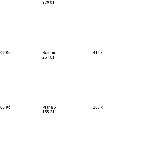
370 01
900 Kč
Beroun
419 x
267 01
000 Kč
Praha 5
261 x
155 21