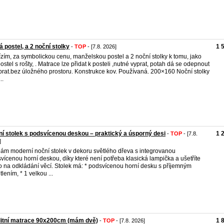
á postel, a 2 noční stolky
1 
-
TOP
- [7.8. 2026]
zím, za symbolickou cenu, manželskou postel a 2 noční stolky k tomu, jako
postel s rošty, . Matrace lze přidat k posteli ,nutné vyprat, potah dá se odepnout
prat.bez úložného prostoru. Konstrukce kov. Používaná. 200×160 Noční stolky
..
í stolek s podsvícenou deskou – praktický a úsporný desi
1 
-
TOP
- [7.8.
]
ám moderní noční stolek v dekoru světlého dřeva s integrovanou
vícenou horní deskou, díky které není potřeba klasická lampička a ušetříte
o na odkládání věcí. Stolek má: * podsvícenou horní desku s příjemným
tlením, * 1 velkou ...
litní matrace 90x200cm (mám dvě)
1 
-
TOP
- [7.8. 2026]