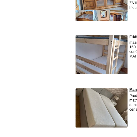
ZAJI
hlou
masi
masi
160 
ceně
MAT
Manž
Prod
matr
dobu
cena: