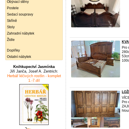
Obývací stěny
Postele
Sedací soupravy
Skříně
Stoly
Zahradní nábytek
Židle
KVA
Pro 
Doplňky
280c
53cm
Ostatní nábytek
100c
Knihkupectví Jasmínka
Jiří Janča, Josef A. Zentrich:
Herbář léčivých rostlin - komplet
1.-7.díl
LOŽ
VÍCE
Pro 
ZAJI
hlou