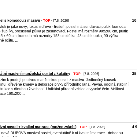
el s komodou z masivu
10
-
TOP
- [7.8. 2026]
tek je jako nový, luxusní dřevo - třešeň, postel má sundávací pultík, komoda
 šuplíky, prosklená půlka je zasunovací. Postel má rozměry 90x200 cm, pultík
5 x 60 cm, komoda má rozměry 153 cm délka, 48 cm hloubka, 90 výška.
ě roštu. ...
átní masivní manželská postel z kulatiny
35
-
TOP
- [7.8. 2026]
zím k prodeji poctivou manželskou postel z masivu. Jedinečný kousek.
nují dřevěné kmeny a dekorace prvky přírodního lana. Pevná, odolná stabilní
trukce s dlouhou životbostí. Unikátní přírodní vzhled a vysoké čelo. Velikost
ace 160x200 ...
vní postel + kvalitní matrace (možno zvlášť)
4 
-
TOP
- [7.8. 2026]
 nová DUBOVÁ masivní postel, eventuálně k ní kvalitní matrace - dohodou.