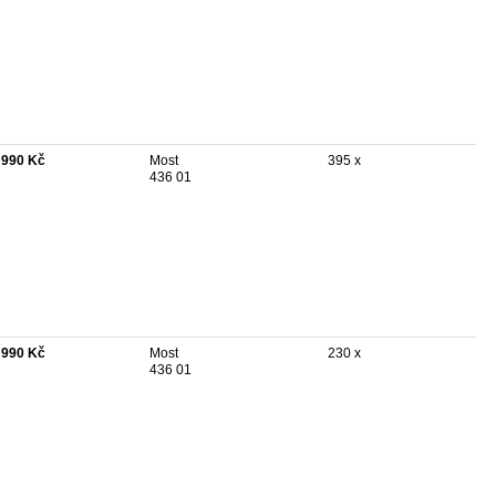
 990 Kč
Most
395 x
436 01
 990 Kč
Most
230 x
436 01