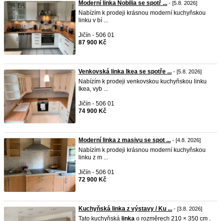
Moderní linka Nobilia se spotř ...
- [5.8. 2026]
Nabízím k prodeji krásnou moderní kuchyňskou
linku v bí ...
Jičín - 506 01
87 900 Kč
Venkovská linka Ikea se spotře ...
- [5.8. 2026]
Nabízím k prodeji venkovskou kuchyňskou linku
Ikea, vyb ...
Jičín - 506 01
74 900 Kč
Moderní linka z masivu se spot ...
- [4.8. 2026]
Nabízím k prodeji krásnou moderní kuchyňskou
linku z m ...
Jičín - 506 01
72 900 Kč
Kuchyňská linka z výstavy / Ku ...
- [3.8. 2026]
Tato kuchyňská
linka
o rozměrech 210 × 350 cm ,