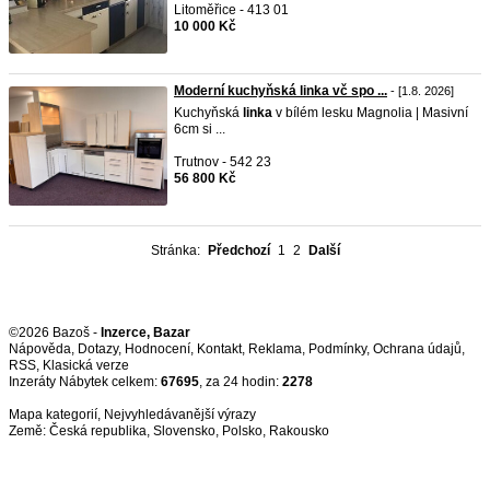
Litoměřice - 413 01
10 000 Kč
Moderní kuchyňská linka vč spo ...
- [1.8. 2026]
Kuchyňská
linka
v bílém lesku Magnolia | Masivní
6cm si ...
Trutnov - 542 23
56 800 Kč
Stránka:
Předchozí
1
2
Další
©2026 Bazoš -
Inzerce, Bazar
Nápověda
,
Dotazy
,
Hodnocení
,
Kontakt
,
Reklama
,
Podmínky
,
Ochrana údajů
,
RSS
,
Inzeráty Nábytek celkem:
67695
, za 24 hodin:
2278
Mapa kategorií
,
Nejvyhledávanější výrazy
Země:
Česká republika
,
Slovensko
,
Polsko
,
Rakousko