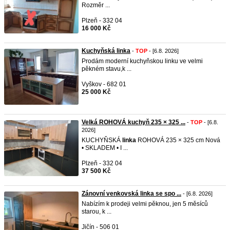
Rozměr ...
Plzeň - 332 04
16 000 Kč
Kuchyňská linka
-
TOP
- [6.8. 2026]
Prodám moderní kuchyňskou linku ve velmi
pěkném stavu,k ...
Vyškov - 682 01
25 000 Kč
Velká ROHOVÁ kuchyň 235 × 325 ...
-
TOP
- [6.8.
2026]
KUCHYŇSKÁ
linka
ROHOVÁ 235 × 325 cm Nová
• SKLADEM • I ...
Plzeň - 332 04
37 500 Kč
Zánovní venkovská linka se spo ...
- [6.8. 2026]
Nabízím k prodeji velmi pěknou, jen 5 měsíců
starou, k ...
Jičín - 506 01