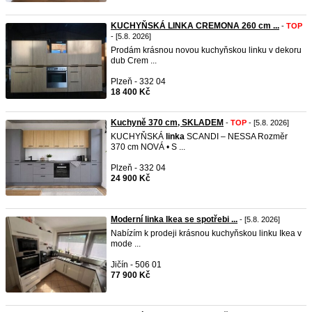
KUCHYŇSKÁ LINKA CREMONA 260 cm ...
-
TOP
- [5.8. 2026]
Prodám krásnou novou kuchyňskou linku v dekoru
dub Crem ...
Plzeň - 332 04
18 400 Kč
Kuchyně 370 cm, SKLADEM
-
TOP
- [5.8. 2026]
KUCHYŇSKÁ
linka
SCANDI – NESSA Rozměr
370 cm NOVÁ • S ...
Plzeň - 332 04
24 900 Kč
Moderní linka Ikea se spotřebi ...
- [5.8. 2026]
Nabízím k prodeji krásnou kuchyňskou linku Ikea v
mode ...
Jičín - 506 01
77 900 Kč