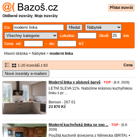
Přidat inzerát
Oblíbené inzeráty
,
Moje inzeráty
Co:
Lokalita:
Okolí:
km
Cena od:
- do:
Kč
Hlavní stránka
>
Nábytek
>
moderni linka
Cena
1-20 inzerátů z 83
Nové inzeráty e-mailem
Moderní linka v pískové barvě
-
TOP
- [6.8. 2026]
LETNÍ SLEVA 11%. Nabízíme krásnou kuchyňskou
linku s pr ...
Beroun - 267 01
23 870 Kč
Moderní kuchyňská linka se spo ...
-
TOP
- [6.8.
2026]
Použitá kuchyně dovezena z Německa (BRITA). •