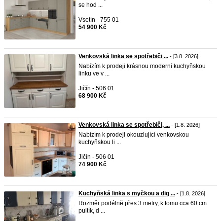
se hod ...
Vsetín - 755 01
54 900 Kč
Venkovská linka se spotřebiči ...
- [3.8. 2026]
Nabízím k prodeji krásnou moderní kuchyňskou
linku ve v ...
Jičín - 506 01
68 900 Kč
Venkovská linka se spotřebiči, ...
- [1.8. 2026]
Nabízím k prodeji okouzlující venkovskou
kuchyňskou li ...
Jičín - 506 01
74 900 Kč
Kuchyňská linka s myčkou a dig ...
- [1.8. 2026]
Rozměr podélně přes 3 metry, k tomu cca 60 cm
pultík, d ...