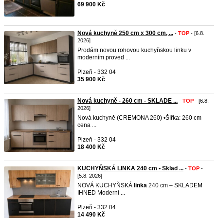
69 900 Kč
Nová kuchyně 250 cm x 300 cm, ...
-
TOP
- [6.8.
2026]
Prodám novou rohovou kuchyňskou linku v
moderním proved ...
Plzeň - 332 04
35 900 Kč
Nová kuchyně - 260 cm - SKLADE ...
-
TOP
- [6.8.
2026]
Nová kuchyně (CREMONA 260) •Šířka: 260 cm
cena ...
Plzeň - 332 04
18 400 Kč
KUCHYŇSKÁ LINKA 240 cm • Sklad ...
-
TOP
-
[5.8. 2026]
NOVÁ KUCHYŇSKÁ
linka
240 cm – SKLADEM
IHNED Moderní ...
Plzeň - 332 04
14 490 Kč