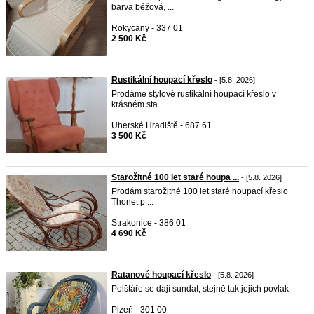
barva béžová, ...
Rokycany - 337 01
2 500 Kč
Rustikální houpací křeslo
- [5.8. 2026]
Prodáme stylové rustikální houpací křeslo v
krásném sta ...
Uherské Hradiště - 687 61
3 500 Kč
Starožitné 100 let staré houpa ...
- [5.8. 2026]
Prodám starožitné 100 let staré houpací křeslo
Thonet p ...
Strakonice - 386 01
4 690 Kč
Ratanové houpací křeslo
- [5.8. 2026]
Polštáře se dají sundat, stejně tak jejich povlak
Plzeň - 301 00