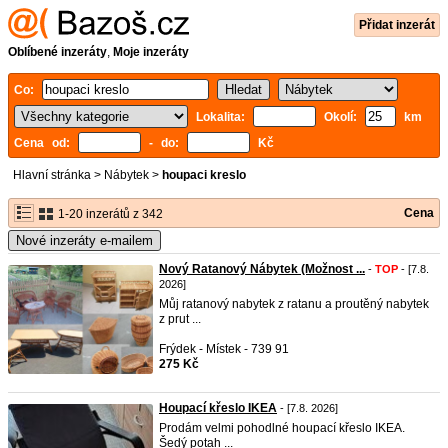
Přidat inzerát
Oblíbené inzeráty
,
Moje inzeráty
Co:
Lokalita:
Okolí:
km
Cena od:
- do:
Kč
Hlavní stránka
>
Nábytek
>
houpaci kreslo
Cena
1-20 inzerátů z 342
Nové inzeráty e-mailem
Nový Ratanový Nábytek (Možnost ...
-
TOP
- [7.8.
2026]
Můj ratanový nabytek z ratanu a proutěný nabytek
z prut ...
Frýdek - Místek - 739 91
275 Kč
Houpací křeslo IKEA
- [7.8. 2026]
Prodám velmi pohodlné houpací křeslo IKEA.
Šedý potah ...