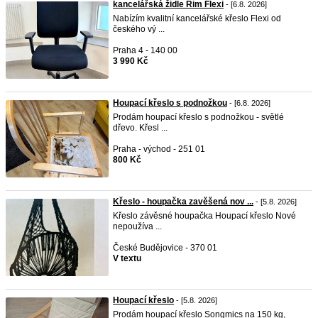
kancelářská židle Rim Flexi
- [6.8. 2026]
Nabízím kvalitní kancelářské křeslo Flexi od
českého vý ...
Praha 4 - 140 00
3 990 Kč
Houpací křeslo s podnožkou
- [6.8. 2026]
Prodám houpací křeslo s podnožkou - světlé
dřevo. Křesl ...
Praha - východ - 251 01
800 Kč
Křeslo - houpačka zavěšená nov ...
- [5.8. 2026]
Křeslo závěsné houpačka Houpací křeslo Nové
nepoužíva ...
České Budějovice - 370 01
V textu
Houpací křeslo
- [5.8. 2026]
Prodám houpací křeslo Songmics na 150 kg,