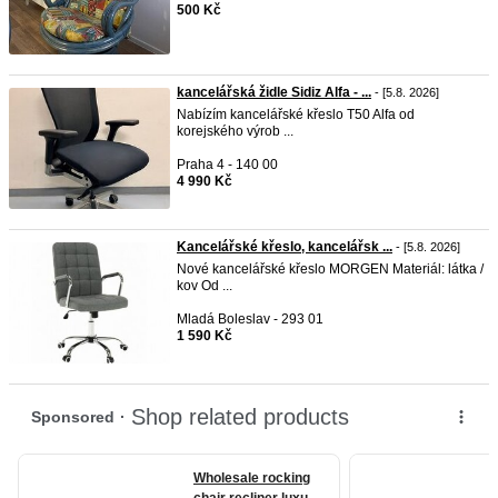
500 Kč
kancelářská židle Sidiz Alfa - ...
- [5.8. 2026]
Nabízím kancelářské křeslo T50 Alfa od
korejského výrob ...
Praha 4 - 140 00
4 990 Kč
Kancelářské křeslo, kancelářsk ...
- [5.8. 2026]
Nové kancelářské křeslo MORGEN Materiál: látka /
kov Od ...
Mladá Boleslav - 293 01
1 590 Kč