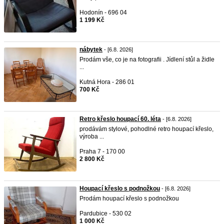
Hodonín - 696 04
1 199 Kč
nábytek
- [6.8. 2026]
Prodám vše, co je na fotografii . Jídlení stůl a židle
...
Kutná Hora - 286 01
700 Kč
Retro křeslo houpací 60. léta
- [6.8. 2026]
prodávám stylové, pohodlné retro houpací křeslo,
výroba ...
Praha 7 - 170 00
2 800 Kč
Houpací křeslo s podnožkou
- [6.8. 2026]
Prodám houpací křeslo s podnožkou
Pardubice - 530 02
1 000 Kč