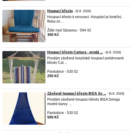
Houpací křeslo
- [6.8. 2026]
Houpací křeslo k renovaci. Houpání je funkční,
třeba zn ...
Žďár nad Sázavou - 594 42
300 Kč
Houpací křeslo Cattara - prodá ...
- [6.8. 2026]
Prodám závěsné brazilské houpací polstrované
křeslo Cat ...
Pardubice - 530 02
250 Kč
Závěsné houpací křeslo IKEA Sv ...
- [6.8. 2026]
Prodám závěsné houpací křeslo IKEA Svinga
modré barvy. ...
Pardubice - 530 02
500 Kč