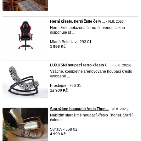
Herní křeslo, herní židle červ ...
- [6.8. 2026]
Herní židle potažená černo-červenou látkou
disponuje st ...
Mladá Boleslav - 293 01
1 999 Kč
LUXUSNÍ houpací retro křeslo Ú ...
- [6.8. 2026]
Vzácné, kompletně zrenovované houpací křeslo
vyrobené ...
Prostějov - 796 01
12 900 Kč
Starožitné houpací křeslo Thon ...
- [6.8. 2026]
Nabízím starožitné houpací křeslo Thonet. Starší
čaloun ...
Svitavy - 568 02
4 999 Kč