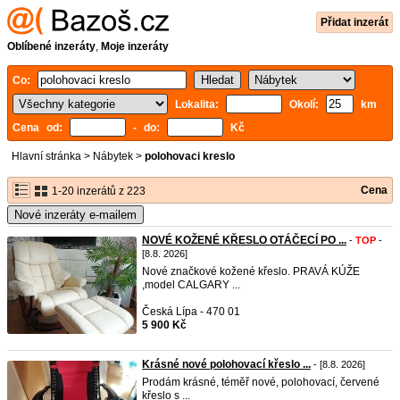
Přidat inzerát
Oblíbené inzeráty
,
Moje inzeráty
Co:
Lokalita:
Okolí:
km
Cena od:
- do:
Kč
Hlavní stránka
>
Nábytek
>
polohovaci kreslo
Cena
1-20 inzerátů z 223
Nové inzeráty e-mailem
NOVÉ KOŽENÉ KŘESLO OTÁČECÍ PO ...
-
TOP
-
[8.8. 2026]
Nové značkové kožené křeslo. PRAVÁ KÚŽE
,model CALGARY ...
Česká Lípa - 470 01
5 900 Kč
Krásné nové polohovací křeslo ...
- [8.8. 2026]
Prodám krásné, téměř nové, polohovací, červené
křeslo s ...