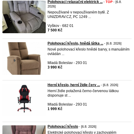
Polohovací relaxační elektrick ...
-
TOP
- [6.8.
2026]
Nepoužívané v nepoužívaném bytě. Z
UNIZDRAV.CZ, PC 1249 ...
Vyškov - 682 01
7 500 Kč
Polohovací křeslo, hnědá látka ...
- [6.8. 2026]
Nové polohovací křeslo hnědé barvy, s manuálním
ovládán ...
Mladá Boleslav - 293 01
3 990 Kč
Herní křeslo, herní židle červ ...
- [6.8. 2026]
Herní židle potažená černo-červenou látkou
disponuje st ...
Mladá Boleslav - 293 01
1 999 Kč
Polohovací křeslo
- [6.8. 2026]
Elektrické polohovací křeslo v zachovalém