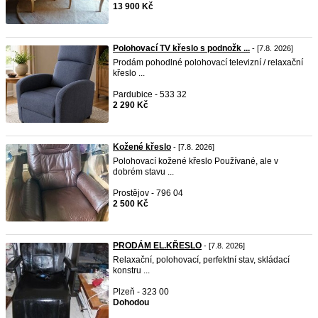
13 900 Kč
Polohovací TV křeslo s podnožk ...
- [7.8. 2026]
Prodám pohodlné polohovací televizní / relaxační
křeslo ...
Pardubice - 533 32
2 290 Kč
Kožené křeslo
- [7.8. 2026]
Polohovací kožené křeslo Používané, ale v
dobrém stavu ...
Prostějov - 796 04
2 500 Kč
PRODÁM EL.KŘESLO
- [7.8. 2026]
Relaxační, polohovací, perfektní stav, skládací
konstru ...
Plzeň - 323 00
Dohodou