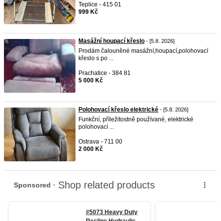
Teplice - 415 01
999 Kč
Masážní houpací křeslo
- [5.8. 2026]
Prodám čalouněné masážní,houpací,polohovací
křeslo s po ...
Prachatice - 384 81
5 000 Kč
Polohovací křeslo elektrické
- [5.8. 2026]
Funkční, příležitostně používané, elektrické
polohovací ...
Ostrava - 711 00
2 000 Kč