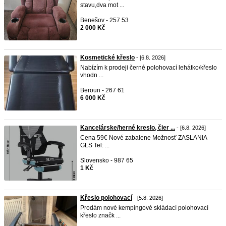
stavu,dva mot ...
Benešov - 257 53
2 000 Kč
Kosmetické křeslo
- [6.8. 2026]
Nabízím k prodeji černé polohovací lehátko/křeslo
vhodn ...
Beroun - 267 61
6 000 Kč
Kancelárske/herné kreslo, čier ...
- [6.8. 2026]
Cena 59€ Nové zabalene Možnosť ZASLANIA
GLS Tel: ...
Slovensko - 987 65
1 Kč
Křeslo polohovací
- [5.8. 2026]
Prodám nové kempingové skládací polohovací
křeslo značk ...