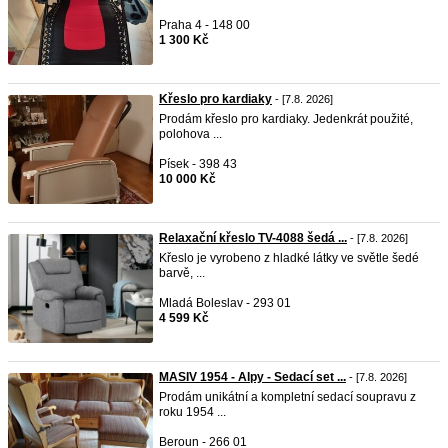
Praha 4 - 148 00
1 300 Kč
Křeslo pro kardiaky
- [7.8. 2026]
Prodám křeslo pro kardiaky. Jedenkrát použité,
polohova ...
Písek - 398 43
10 000 Kč
Relaxační křeslo TV-4088 šedá ...
- [7.8. 2026]
Křeslo je vyrobeno z hladké látky ve světle šedé
barvě, ...
Mladá Boleslav - 293 01
4 599 Kč
MASIV 1954 - Alpy - Sedací set ...
- [7.8. 2026]
Prodám unikátní a kompletní sedací soupravu z
roku 1954 ...
Beroun - 266 01