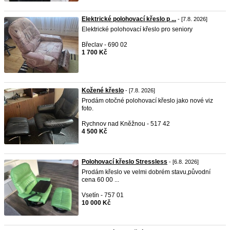
Elektrické polohovací křeslo p ...
- [7.8. 2026]
Elektrické polohovací křeslo pro seniory
Břeclav - 690 02
1 700 Kč
Kožené křeslo
- [7.8. 2026]
Prodám otočné polohovací křeslo jako nové viz
foto.
Rychnov nad Kněžnou - 517 42
4 500 Kč
Polohovací křeslo Stressless
- [6.8. 2026]
Prodám křeslo ve velmi dobrém stavu,původní
cena 60 00 ...
Vsetín - 757 01
10 000 Kč