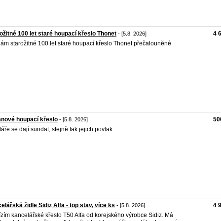
ožitné 100 let staré houpací křeslo Thonet
4 
- [5.8. 2026]
ám starožitné 100 let staré houpací křeslo Thonet přečalouněné
nové houpací křeslo
50
- [5.8. 2026]
táře se dají sundat, stejně tak jejich povlak
elářská židle Sidiz Alfa - top stav, více ks
4 
- [5.8. 2026]
zím kancelářské křeslo T50 Alfa od korejského výrobce Sidiz. Má