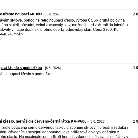
o křeslo houpací 60. léta
2 
- [6.8. 2026]
ávám stylové, pohodlné retro houpací křeslo, výroba ČSSR druhá polovina
lého století, původní, velmi zachovalý stav, možno ihned začlenit do interiéru
 skvělý vintage doplněk, drobné oděrky odpovídají stáří. Cena 2800,-Kč,
64624, možn ...
ací křeslo s podnožkou
1 
- [6.8. 2026]
ám houpací křeslo s podnožkou
í křeslo, herní židle červeno-černá látka KA-V606
1 
- [6.8. 2026]
í židle potažená černo-červenou látkou disponuje stylovým prošitím sedáku i
áku. Závodnímu designu dopomohou dva průřezové otvory v opěráku z
ého plastu. Na maximální pohodlí při herních výkonech přispívají i polštářky v