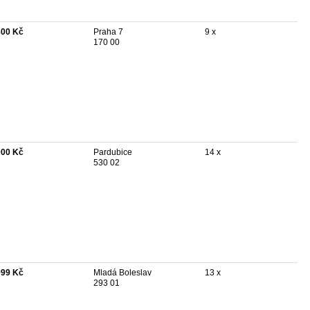
800 Kč
Praha 7
9 x
170 00
000 Kč
Pardubice
14 x
530 02
999 Kč
Mladá Boleslav
13 x
293 01