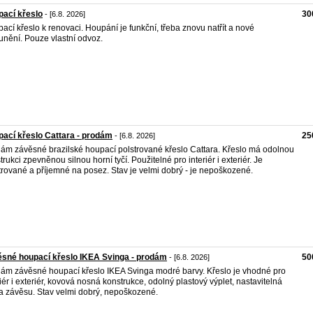
ací křeslo
30
- [6.8. 2026]
ací křeslo k renovaci. Houpání je funkční, třeba znovu natřít a nové
unění. Pouze vlastní odvoz.
ací křeslo Cattara - prodám
25
- [6.8. 2026]
ám závěsné brazilské houpací polstrované křeslo Cattara. Křeslo má odolnou
trukci zpevněnou silnou horní tyčí. Použitelné pro interiér i exteriér. Je
trované a příjemné na posez. Stav je velmi dobrý - je nepoškozené.
sné houpací křeslo IKEA Svinga - prodám
50
- [6.8. 2026]
ám závěsné houpací křeslo IKEA Svinga modré barvy. Křeslo je vhodné pro
riér i exteriér, kovová nosná konstrukce, odolný plastový výplet, nastavitelná
a závěsu. Stav velmi dobrý, nepoškozené.