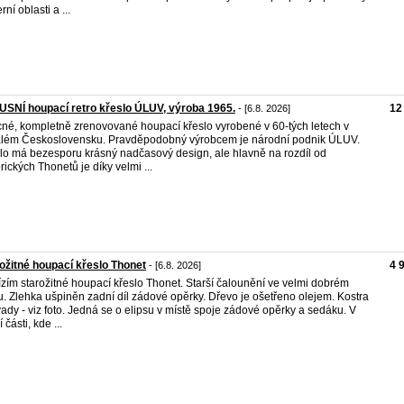
ní oblasti a ...
SNÍ houpací retro křeslo ÚLUV, výroba 1965.
12
- [6.8. 2026]
né, kompletně zrenovované houpací křeslo vyrobené v 60-tých letech v
lém Československu. Pravděpodobný výrobcem je národní podnik ÚLUV.
lo má bezesporu krásný nadčasový design, ale hlavně na rozdíl od
orických Thonetů je díky velmi ...
ožitné houpací křeslo Thonet
4 
- [6.8. 2026]
zím starožitné houpací křeslo Thonet. Starší čalounění ve velmi dobrém
u. Zlehka ušpiněn zadní díl zádové opěrky. Dřevo je ošetřeno olejem. Kostra
ady - viz foto. Jedná se o elipsu v místě spoje zádové opěrky a sedáku. V
 části, kde ...