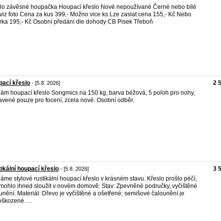
lo závěsné houpačka Houpací křeslo Nové nepoužívané Černé nebo bílé
viz foto Cena za kus 399,- Možno vice ks Lze zaslat cena 155,- Kč Nebo
rka 195,- Kč Osobní předání dle dohody CB Pisek Třeboň
ací křeslo
2 
- [5.8. 2026]
ám houpací křeslo Songmics na 150 kg, barva béžová, 5 poloh pro nohy,
avené pouze pro focení, zcela nové. Osobní odběr.
ikální houpací křeslo
3 
- [5.8. 2026]
áme stylové rustikální houpací křeslo v krásném stavu. Křeslo prošlo péčí,
mohlo ihned sloužit v novém domově: Stav: Zpevněné područky, vyčištěné
unění. Materiál: Dřevo je vyčištěné a ošetřené; semišové čalounění je
škozené. ...