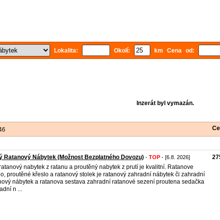
Lokalita:
Okolí:
km Cena od:
Inzerát byl vymazán.
Ce
46
ý Ratanový Nábytek (Možnost Bezplatného Dovozu)
27
-
TOP
- [6.8. 2026]
ratanový nabytek z ratanu a proutěný nabytek z prutí je kvalitní. Ratanove
lo, proutěné křeslo a ratanový stolek je ratanový zahradní nábytek či zahradní
nový nábytek a ratanova sestava zahradní ratanové sezení proutena sedačka
dní n ...