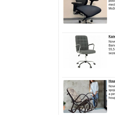
polo
mech
Možn
Kanc
Nové
Barv
55,5
seze
Houp
Nové
spoj
a pe
houp