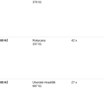
370 01
500 Kč
Rokycany
42 x
337 01
500 Kč
Uherské Hradiště
27 x
687 61