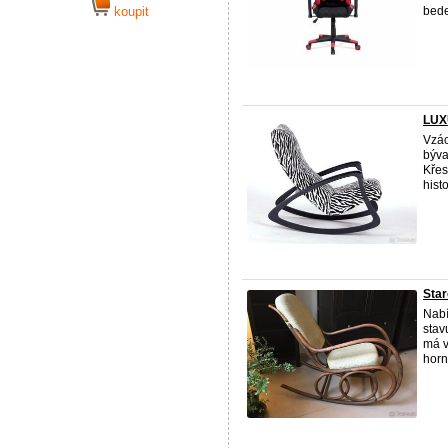
koupit
beder
LUXU
Vzác
býva
Křes
hist
Star
Nabí
stav
má v
horní