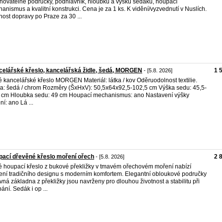
hovatelné područky, podhlavník, hloubku a výšku sedáku, houpací
anismus a kvalitní konstrukci. Cena je za 1 ks. K vidění/vyzvednutí v Nuslích.
ost dopravy po Praze za 30 ...
elářské křeslo, kancelářská židle, šedá, MORGEN
1 
- [5.8. 2026]
 kancelářské křeslo MORGEN Materiál: látka / kov Oděruodolnost textilie.
a: šedá / chrom Rozměry (ŠxHxV): 50,5x64x92,5-102,5 cm Výška sedu: 45,5-
 cm Hloubka sedu: 49 cm Houpací mechanismus: ano Nastavení výšky
ní: ano Lá ...
ací dřevěné křeslo moření ořech
2 
- [5.8. 2026]
 houpací křeslo z bukové překližky v tmavém ořechovém moření nabízí
ení tradičního designu s moderním komfortem. Elegantní obloukové područky
vná základna z překližky jsou navrženy pro dlouhou životnost a stabilitu při
ání. Sedák i op ...