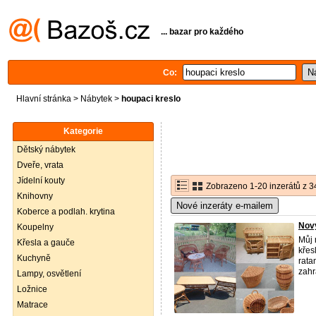
... bazar pro každého
Co:
Hlavní stránka
>
Nábytek
>
houpaci kreslo
Kategorie
Dětský nábytek
Dveře, vrata
Jídelní kouty
Zobrazeno 1-20 inzerátů z 3
Knihovny
Nové inzeráty e-mailem
Koberce a podlah. krytina
Nov
Koupelny
Můj 
Křesla a gauče
křes
Kuchyně
rata
zahra
Lampy, osvětlení
Ložnice
Matrace