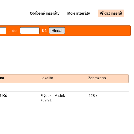
Oblíbené inzeráty
Moje inzeráty
Přidat inzerát
- do:
Kč
na
Lokalita
Zobrazeno
5 Kč
Frýdek - Místek
228 x
739 91