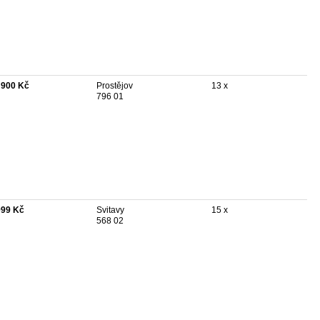
 900 Kč
Prostějov
13 x
796 01
999 Kč
Svitavy
15 x
568 02