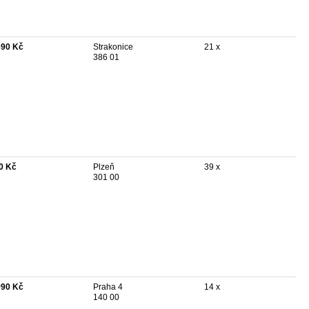
690 Kč
Strakonice
21 x
386 01
0 Kč
Plzeň
39 x
301 00
990 Kč
Praha 4
14 x
140 00