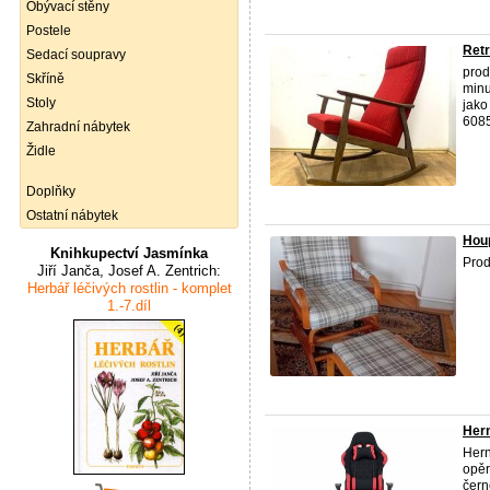
Obývací stěny
Postele
Retr
Sedací soupravy
prod
Skříně
minu
Stoly
jako
6085
Zahradní nábytek
Židle
Doplňky
Ostatní nábytek
Houp
Knihkupectví Jasmínka
Prod
Jiří Janča, Josef A. Zentrich:
Herbář léčivých rostlin - komplet
1.-7.díl
Hern
Hern
opěr
čern