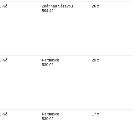
0 Kč
Žďár nad Sázavou
26 x
594 42
0 Kč
Pardubice
20 x
530 02
0 Kč
Pardubice
17 x
530 02