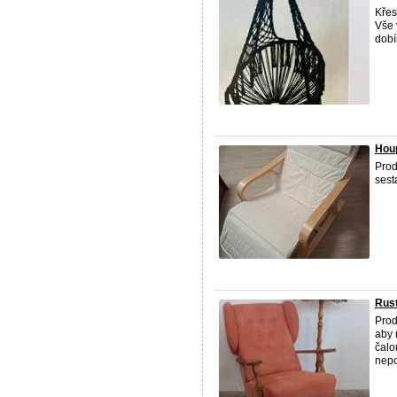
Křes
Vše 
dobí
Houp
Prod
sest
Rust
Prod
aby 
čalo
nepo