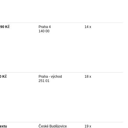
990 Kč
Praha 4
14 x
140 00
0 Kč
Praha - východ
18 x
251 01
textu
České Budějovice
19 x