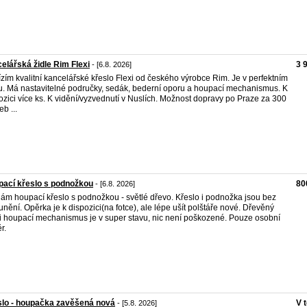
elářská židle Rim Flexi
3 
- [6.8. 2026]
zím kvalitní kancelářské křeslo Flexi od českého výrobce Rim. Je v perfektním
u. Má nastavitelné područky, sedák, bederní oporu a houpací mechanismus. K
ozici více ks. K vidění/vyzvednutí v Nuslích. Možnost dopravy po Praze za 300
b ...
ací křeslo s podnožkou
80
- [6.8. 2026]
ám houpací křeslo s podnožkou - světlé dřevo. Křeslo i podnožka jsou bez
unění. Opěrka je k dispozici(na fotce), ale lépe ušít polštáře nové. Dřevěný
i houpací mechanismus je v super stavu, nic není poškozené. Pouze osobní
r.
lo - houpačka zavěšená nová
V 
- [5.8. 2026]