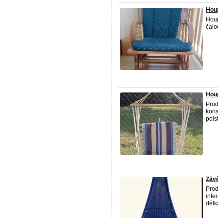
Houp
Houp
čalo
Houp
Prod
kons
pols
Závě
Prod
inte
délk