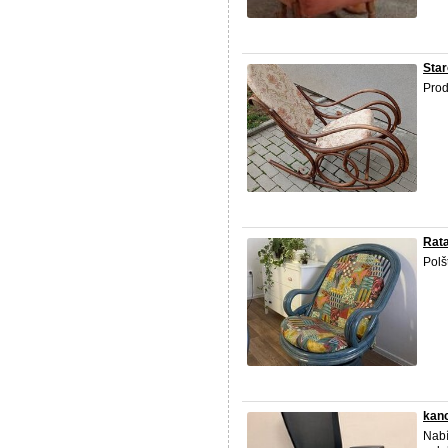
Star
Prod
Rata
Polš
kanc
Nabí