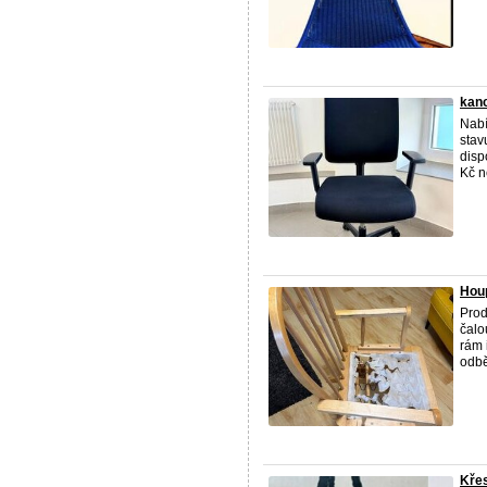
kanc
Nabí
stav
disp
Kč ne
Houp
Prod
čalo
rám 
odbě
Křes