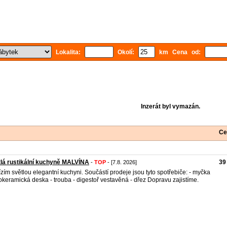
Lokalita:
Okolí:
km Cena od:
Inzerát byl vymazán.
Ce
lá rustikální kuchyně MALVÍNA
39
-
TOP
- [7.8. 2026]
zím světlou elegantní kuchyni. Součástí prodeje jsou tyto spotřebiče: - myčka
lokeramická deska - trouba - digestoř vestavěná - dřez Dopravu zajistíme.