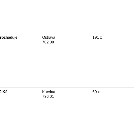
rozhoduje
Ostrava
191 x
702 00
0 Kč
Karviná
69 x
736 01