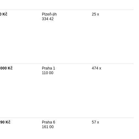
0 Kč
Plzeň-jih
25 x
334 42
 000 Kč
Praha 1
474 x
110 00
990 Kč
Praha 6
57 x
161 00