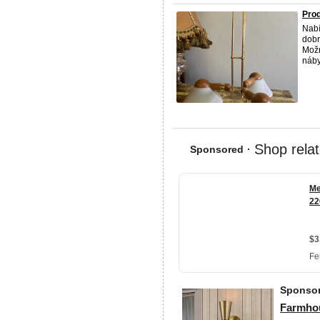
Prod
Nabí
dobr
Možn
náby