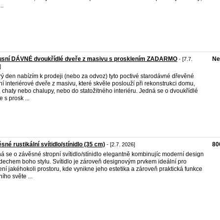
..
usní DÁVNÉ dvoukřídlé dveře z masivu s prosklením ZADARMO
Ne
- [7.7.
]
ý den nabízím k prodeji (nebo za odvoz) tyto poctivé starodávné dřevěné
řní interiérové dveře z masivu, které skvěle poslouží při rekonstrukci domu,
, chaty nebo chalupy, nebo do statožitného interiéru. Jedná se o dvoukřídlé
 s prosk ...
sné rustikální svítidlo/stínidlo (35 cm)
80
- [2.7. 2026]
á se o závěsné stropní svítidlo/stínidlo elegantně kombinujíc moderní design
dechem boho stylu. Svítidlo je zároveň designovým prvkem ideální pro
ení jakéhokoli prostoru, kde vynikne jeho estetika a zároveň praktická funkce
ního světe ...