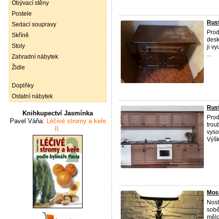
Obývací stěny
Postele
Rust
Sedací soupravy
Prod
Skříně
desk
Stoly
ji v
...
Zahradní nábytek
Židle
Doplňky
Ostatní nábytek
Rus
Knihkupectví Jasmínka
Prod
Pavel Váňa:
Léčivé stromy a keře
trou
II.
vyso
Výška
Mos
Nost
sobě
mělo