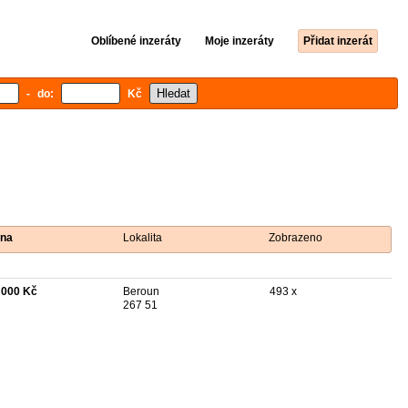
Oblíbené inzeráty
Moje inzeráty
Přidat inzerát
- do:
Kč
na
Lokalita
Zobrazeno
 000 Kč
Beroun
493 x
267 51