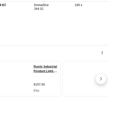
9 Kč
Domažlice
166 x
344 01