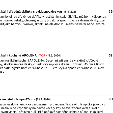
ikální dřevěná skříňka s výklopnou deskou
35
- [5.8. 2026]
ám bytelnou dřevěnou skříňku v rustikálním stylu. Skříňka má horní výklopnou
u jištěnou řetízky, otevřený úložný prostor a spodní část se dvěma dvířky. Lze
yužít jako barovou skříňku, skříňku na elektroniku, menší sekretář nebo jako zá
tikální kuchyně APOLENA
39
-
TOP
- [5.8. 2026]
ám rustikální kuchyni APOLENA. Decentní, příjemný styl skříněk. Včetně
by, sklokeramické desky, chladničky, myčky a dřezu. Rozměr: 345 cm + 60 cm
ká skříň. Výška horních skříněk: 57+10 cm. Výška spodních skříněk: 83+4 cm.
 v ...
azná stolní lampa 42cm
4 
- [19.7. 2026]
algická stolní lampička v mosazném provedení. Tato stolní lampička jako by v
 nesla tiché vzpomínky na dávné večery, kdy se svět zpomaloval a světlo
 svou vlastní, hřejivou duši. Bílé opálové skleněné stínidlo působí jako tichý,