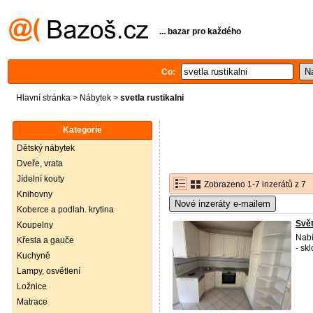
... bazar pro každého
Co:
Hlavní stránka
>
Nábytek
>
svetla rustikalni
Kategorie
Dětský nábytek
Dveře, vrata
Jídelní kouty
Zobrazeno 1-7 inzerátů z 7
Knihovny
Nové inzeráty e-mailem
Koberce a podlah. krytina
Svět
Koupelny
Nabí
Křesla a gauče
- sk
Kuchyně
Lampy, osvětlení
Ložnice
Matrace