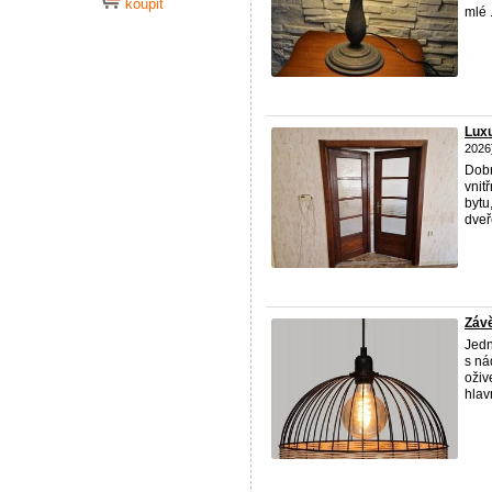
koupit
mlé .
Lux
2026
Dobr
vnit
bytu
dveře
Závě
Jedn
s ná
oživ
hlav