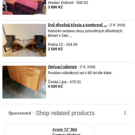
Hradec Králové - 500 02
3 890 Kč
Dvě dřevěná křesla a konferenč ...
- [7.8. 2026]
Nabízím sestavu dvou pohodlných dřevěných
křesel s čalo ...
Praha 10 - 104 00
2 500 Kč
Obývací nábytek
- [7.8. 2026]
Prodám nábytkový set z 80 let dle fotek
Česká Lípa - 470 01
4 000 Kč