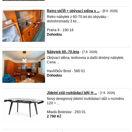
Retro skříň + obývací stěna s ...
- [8.8. 2026]
Retro nábytek z 60-70.let do obýváku -
dohohromady 3 ks ...
Praha 9 - 190 16
Dohodou
Nábytek 60.-70.leta
- [7.8. 2026]
Obývací stěna, knihovna a další drobný nábytek.
Cena ...
Havlíčkův Brod - 580 01
Dohodou
Jídelní stůl rozkládací bílý H ...
- [7.8. 2026]
Nový designový jídelní rozkládací stůl o rozměru
120 + ...
Mladá Boleslav - 293 01
2 790 Kč