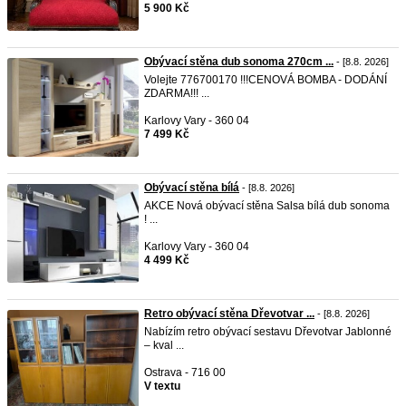
5 900 Kč
Obývací stěna dub sonoma 270cm ...
- [8.8. 2026]
Volejte 776700170 !!!CENOVÁ BOMBA - DODÁNÍ
ZDARMA!!! ...
Karlovy Vary - 360 04
7 499 Kč
Obývací stěna bílá
- [8.8. 2026]
AKCE Nová obývací stěna Salsa bílá dub sonoma
! ...
Karlovy Vary - 360 04
4 499 Kč
Retro obývací stěna Dřevotvar ...
- [8.8. 2026]
Nabízím retro obývací sestavu Dřevotvar Jablonné
– kval ...
Ostrava - 716 00
V textu