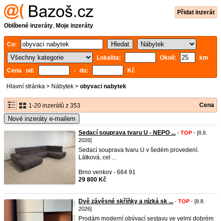
Přidat inzerát
Oblíbené inzeráty
,
Moje inzeráty
Co:
Lokalita:
Okolí:
km
Cena od:
- do:
Kč
Hlavní stránka
>
Nábytek
>
obyvaci nabytek
Cena
1-20 inzerátů z 353
Nové inzeráty e-mailem
Sedací souprava tvaru U - NEPO ...
-
TOP
- [8.8.
2026]
Sedací souprava tvaru U v šedém provedení.
Látková, cel ...
Brno venkov - 664 91
29 800 Kč
Dvě závěsné skříňky a nízká sk ...
-
TOP
- [8.8.
2026]
Prodám moderní obývací sestavu ve velmi dobrém