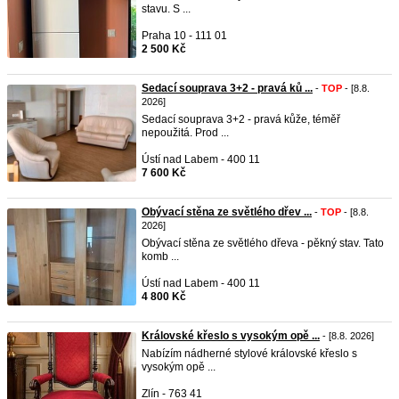
stavu. S ...
Praha 10 - 111 01
2 500 Kč
Sedací souprava 3+2 - pravá ků ...
-
TOP
- [8.8.
2026]
Sedací souprava 3+2 - pravá kůže, téměř
nepoužitá. Prod ...
Ústí nad Labem - 400 11
7 600 Kč
Obývací stěna ze světlého dřev ...
-
TOP
- [8.8.
2026]
Obývací stěna ze světlého dřeva - pěkný stav. Tato
komb ...
Ústí nad Labem - 400 11
4 800 Kč
Královské křeslo s vysokým opě ...
- [8.8. 2026]
Nabízím nádherné stylové královské křeslo s
vysokým opě ...
Zlín - 763 41