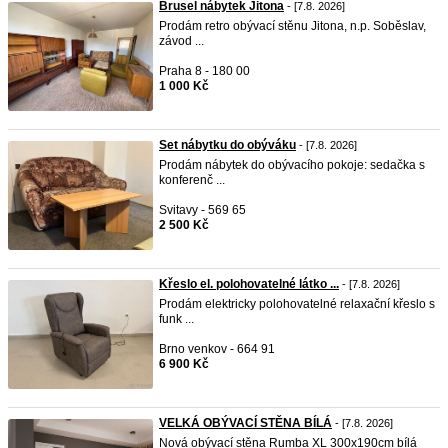
Brusel nábytek Jitona
- [7.8. 2026]
Prodám retro obývací stěnu Jitona, n.p. Soběslav,
závod ...
Praha 8 - 180 00
1 000 Kč
Set nábytku do obýváku
- [7.8. 2026]
Prodám nábytek do obývacího pokoje: sedačka s
konferenč ...
Svitavy - 569 65
2 500 Kč
Křeslo el. polohovatelné látko ...
- [7.8. 2026]
Prodám elektricky polohovatelné relaxační křeslo s
funk ...
Brno venkov - 664 91
6 900 Kč
VELKÁ OBÝVACÍ STĚNA BÍLÁ
- [7.8. 2026]
Nová obývací stěna Rumba XL 300x190cm bílá