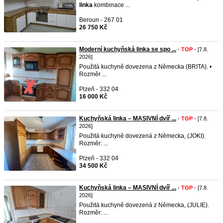
linka
kombinace ...
Beroun - 267 01
26 750 Kč
Moderní kuchyňská linka se spo ...
-
TOP
- [7.8.
2026]
Použitá kuchyně dovezena z Německa (BRITA). •
Rozměr ...
Plzeň - 332 04
16 000 Kč
Kuchyňská linka – MASIVNÍ dvíř ...
-
TOP
- [7.8.
2026]
Použitá kuchyně dovezená z Německa, (JOKI).
Rozměr: ...
Plzeň - 332 04
34 500 Kč
Kuchyňská linka – MASIVNÍ dvíř ...
-
TOP
- [7.8.
2026]
Použitá kuchyně dovezená z Německa, (JULIE).
Rozměr: ...