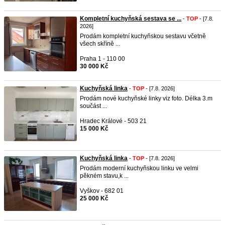
Kompletní kuchyňská sestava se ...
-
TOP
- [7.8.
2026]
Prodám kompletní kuchyňskou sestavu včetně
všech skříně ...
Praha 1 - 110 00
30 000 Kč
Kuchyňská linka
-
TOP
- [7.8. 2026]
Prodám nové kuchyňské linky viz foto. Délka 3.m
součást ...
Hradec Králové - 503 21
15 000 Kč
Kuchyňská linka
-
TOP
- [7.8. 2026]
Prodám moderní kuchyňskou linku ve velmi
pěkném stavu,k ...
Vyškov - 682 01
25 000 Kč