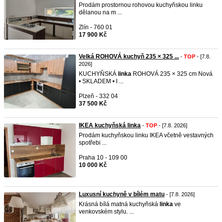
Prodám prostornou rohovou kuchyňskou linku
dělanou na m ...
Zlín - 760 01
17 900 Kč
Velká ROHOVÁ kuchyň 235 × 325 ...
-
TOP
- [7.8.
2026]
KUCHYŇSKÁ
linka
ROHOVÁ 235 × 325 cm Nová
• SKLADEM • I ...
Plzeň - 332 04
37 500 Kč
IKEA kuchyňská linka
-
TOP
- [7.8. 2026]
Prodám kuchyňskou linku IKEA včetně vestavných
spotřebi ...
Praha 10 - 109 00
10 000 Kč
Luxusní kuchyně v bílém matu
- [7.8. 2026]
Krásná bílá matná kuchyňská
linka
ve
venkovském stylu. ...