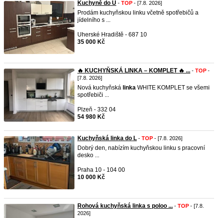
Kuchyně do U
-
TOP
- [7.8. 2026]
Prodám kuchyňskou linku včetně spotřebičů a
jídelního s ...
Uherské Hradiště - 687 10
35 000 Kč
🔥 KUCHYŇSKÁ LINKA – KOMPLET 🔥 ...
-
TOP
-
[7.8. 2026]
Nová kuchyňská
linka
WHITE KOMPLET se všemi
spotřebiči ...
Plzeň - 332 04
54 980 Kč
Kuchyňská linka do L
-
TOP
- [7.8. 2026]
Dobrý den, nabízím kuchyňskou linku s pracovní
desko ...
Praha 10 - 104 00
10 000 Kč
Rohová kuchyňská linka s poloo ...
-
TOP
- [7.8.
2026]