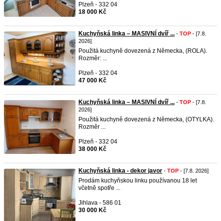
Plzeň - 332 04
18 000 Kč
Kuchyňská linka – MASIVNÍ dvíř ...
-
TOP
- [7.8.
2026]
Použitá kuchyně dovezená z Německa, (ROLA).
Rozměr: ...
Plzeň - 332 04
47 000 Kč
Kuchyňská linka – MASIVNÍ dvíř ...
-
TOP
- [7.8.
2026]
Použitá kuchyně dovezená z Německa, (OTYLKA).
Rozměr ...
Plzeň - 332 04
38 000 Kč
Kuchyňská linka - dekor javor
-
TOP
- [7.8. 2026]
Prodám kuchyňskou linku používanou 18 let
včetně spotře ...
Jihlava - 586 01
30 000 Kč