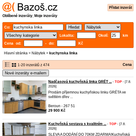
Přidat inzerát
Oblíbené inzeráty
,
Moje inzeráty
Co:
Lokalita:
Okolí:
km
Cena od:
- do:
Kč
Hlavní stránka
>
Nábytek
>
kuchynska linka
Cena
1-20 inzerátů z 474
Nové inzeráty e-mailem
Nadčasová kuchyňská linka GRÉT ...
-
TOP
- [7.8.
2026]
Prodám příjemnou kuchyňskou linku GRÉTA ve
světlém dřev ...
Beroun - 267 51
29 900 Kč
Kuchyňská sestava s kvalitním ...
-
TOP
- [7.8.
2026]
SLEVA A DODÁNÍ DO 70KM ZDARMA!Kuchyňská