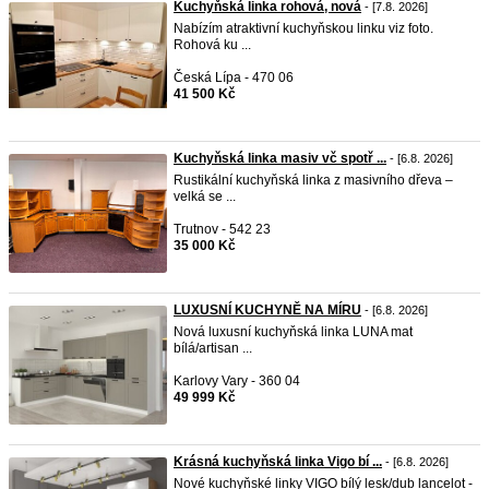
Kuchyňská linka rohová, nová
- [7.8. 2026]
Nabízím atraktivní kuchyňskou linku viz foto.
Rohová ku ...
Česká Lípa - 470 06
41 500 Kč
Kuchyňská linka masiv vč spotř ...
- [6.8. 2026]
Rustikální kuchyňská linka z masivního dřeva –
velká se ...
Trutnov - 542 23
35 000 Kč
LUXUSNÍ KUCHYNĚ NA MÍRU
- [6.8. 2026]
Nová luxusní kuchyňská linka LUNA mat
bílá/artisan ...
Karlovy Vary - 360 04
49 999 Kč
Krásná kuchyňská linka Vigo bí ...
- [6.8. 2026]
Nové kuchyňské linky VIGO bílý lesk/dub lancelot -