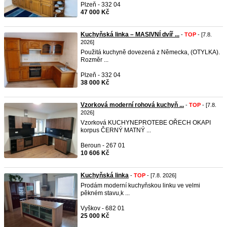
Plzeň - 332 04
47 000 Kč
Kuchyňská linka – MASIVNÍ dvíř ...
-
TOP
- [7.8.
2026]
Použitá kuchyně dovezená z Německa, (OTYLKA).
Rozměr ...
Plzeň - 332 04
38 000 Kč
Vzorková moderní rohová kuchyň ...
-
TOP
- [7.8.
2026]
Vzorková KUCHYNEPROTEBE OŘECH OKAPI
korpus ČERNÝ MATNÝ ...
Beroun - 267 01
10 606 Kč
Kuchyňská linka
-
TOP
- [7.8. 2026]
Prodám moderní kuchyňskou linku ve velmi
pěkném stavu,k ...
Vyškov - 682 01
25 000 Kč