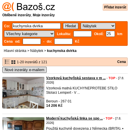
Přidat inzerát
Oblíbené inzeráty
,
Moje inzeráty
Co:
Lokalita:
Okolí:
km
Cena od:
- do:
Kč
Hlavní stránka
>
Nábytek
>
kuchynska dvirka
Cena
1-20 inzerátů z 121
Nové inzeráty e-mailem
Vzorková kuchyňská sestava v m ...
-
TOP
- [7.8.
2026]
Vzorková matná KUCHYNEPROTEBE STILO
Stolarz Lempert - V ...
Beroun - 267 01
14 206 Kč
Moderní kuchyňská linka se spo ...
-
TOP
- [7.8.
2026]
Použitá kuchyně dovezena z Německa (BRITA). •