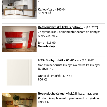
1 ...
Karlovy Vary - 360 04
39 999 Kč
Retro kuchyňská linka s potrav ...
- [6.8. 2026]
Za symbolickou odměnu přenechám do dobrých
rukou zachov ...
Brno - 616 00
Nerozhoduje
IKEA Bodbyn dvířka 60x80 cm
- [6.8. 2026]
Nabízím nepoužitá kuchyňská dvířka ke kuchyni
Bodbyn IK ...
Uherské Hradiště - 687 61
600 Kč
Retro plechová kuchyňská linka ...
- [5.8. 2026]
Prodám kompletní retro plechovou kuchyňskou
linku z 60. ...