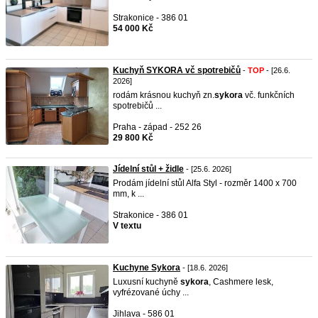
Strakonice - 386 01
54 000 Kč
Kuchyň SYKORA vč spotrebičů
-
TOP
- [26.6.
2026]
rodám krásnou kuchyň zn.
sykora
vč. funkčních
spotrebičů ...
Praha - západ - 252 26
29 800 Kč
Jídelní stůl + židle
- [25.6. 2026]
Prodám jídelní stůl Alfa Styl - rozměr 1400 x 700
mm, k ...
Strakonice - 386 01
V textu
Kuchyne Sykora
- [18.6. 2026]
Luxusní kuchyně
sykora
, Cashmere lesk,
vyfrézované úchy ...
Jihlava - 586 01