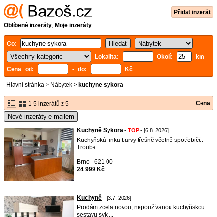
Přidat inzerát
Oblíbené inzeráty
,
Moje inzeráty
Co:
Lokalita:
Okolí:
km
Cena od:
- do:
Kč
Hlavní stránka
>
Nábytek
>
kuchyne sykora
Cena
1-5 inzerátů z 5
Nové inzeráty e-mailem
Kuchyně Sykora
-
TOP
- [6.8. 2026]
Kuchyňská linka barvy třešně včetně spotřebičů.
Trouba ...
Brno - 621 00
24 999 Kč
Kuchyně
- [3.7. 2026]
Prodám zcela novou, nepoužívanou kuchyňskou
sestavu syk ...