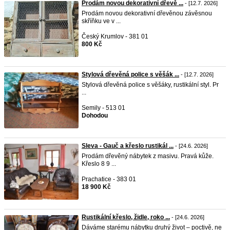
Prodám novou dekorativní dřevě ...
- [12.7. 2026]
Prodám novou dekorativní dřevěnou závěsnou
skříňku ve v ...
Český Krumlov - 381 01
800 Kč
Stylová dřevěná police s věšák ...
- [12.7. 2026]
Stylová dřevěná police s věšáky, rustikální styl. Pr
...
Semily - 513 01
Dohodou
Sleva - Gauč a křeslo rustikál ...
- [24.6. 2026]
Prodám dřevěný nábytek z masivu. Pravá kůže.
Křeslo 8 9 ...
Prachatice - 383 01
18 900 Kč
Rustikální křeslo, židle, roko ...
- [24.6. 2026]
Dáváme starému nábytku druhý život – poctivě, ne