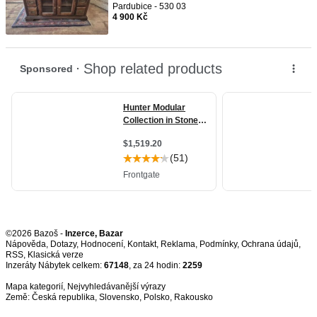
Pardubice - 530 03
4 900 Kč
©2026 Bazoš -
Inzerce, Bazar
Nápověda
,
Dotazy
,
Hodnocení
,
Kontakt
,
Reklama
,
Podmínky
,
Ochrana údajů
,
RSS
,
Inzeráty Nábytek celkem:
67148
, za 24 hodin:
2259
Mapa kategorií
,
Nejvyhledávanější výrazy
Země:
Česká republika
,
Slovensko
,
Polsko
,
Rakousko