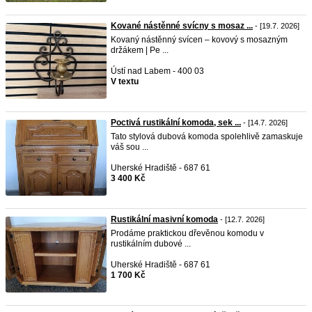
Kované nástěnné svícny s mosaz ...
- [19.7. 2026]
Kovaný nástěnný svícen – kovový s mosazným
držákem | Pe ...
Ústí nad Labem - 400 03
V textu
Poctivá rustikální komoda, sek ...
- [14.7. 2026]
Tato stylová dubová komoda spolehlivě zamaskuje
váš sou ...
Uherské Hradiště - 687 61
3 400 Kč
Rustikální masivní komoda
- [12.7. 2026]
Prodáme praktickou dřevěnou komodu v
rustikálním dubové ...
Uherské Hradiště - 687 61
1 700 Kč