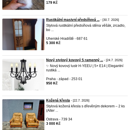
179 Kč
Rustikální masivní předsíňová ...
- [30.7. 2026]
Stylová rustikální předsíňová stěna věšák, zrcadlo,
bo ...
Uherské Hradiště - 687 61
5 300 Kč
Nový stylový kovový 5 ramenný ...
- [24.7. 2026]
✨ Nový kovový lustr H-YEEU | 5× E14 | Elegantní
rustiká ...
Praha - západ - 253 01
950 Kč
Kožená křesla
- [22.7. 2026]
Stylová kožená křesla s dřevěným dekorem – 2 ks
(Alter ...
Ostrava - 739 34
3 000 Kč