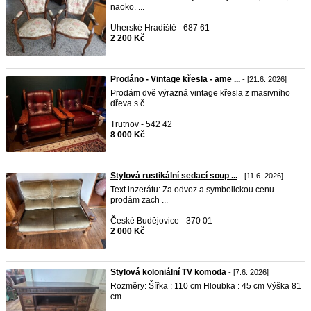
naoko. ...
Uherské Hradiště - 687 61
2 200 Kč
Prodáno - Vintage křesla - ame ...
- [21.6. 2026]
Prodám dvě výrazná vintage křesla z masivního
dřeva s č ...
Trutnov - 542 42
8 000 Kč
Stylová rustikální sedací soup ...
- [11.6. 2026]
Text inzerátu: Za odvoz a symbolickou cenu
prodám zach ...
České Budějovice - 370 01
2 000 Kč
Stylová koloniální TV komoda
- [7.6. 2026]
Rozměry: Šířka : 110 cm Hloubka : 45 cm Výška 81
cm ...