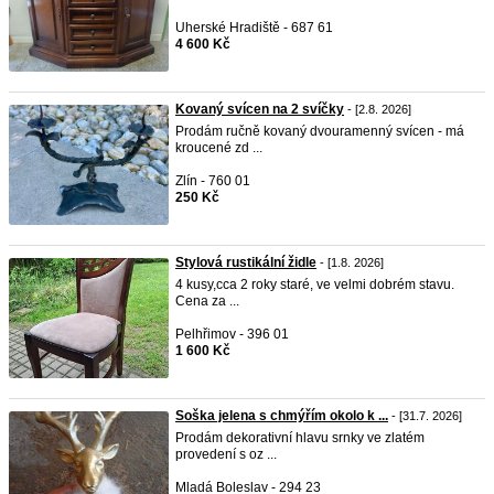
Uherské Hradiště - 687 61
4 600 Kč
Kovaný svícen na 2 svíčky
- [2.8. 2026]
Prodám ručně kovaný dvouramenný svícen - má
kroucené zd ...
Zlín - 760 01
250 Kč
Stylová rustikální židle
- [1.8. 2026]
4 kusy,cca 2 roky staré, ve velmi dobrém stavu.
Cena za ...
Pelhřimov - 396 01
1 600 Kč
Soška jelena s chmýřím okolo k ...
- [31.7. 2026]
Prodám dekorativní hlavu srnky ve zlatém
provedení s oz ...
Mladá Boleslav - 294 23