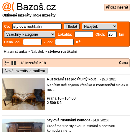
Přidat inzerát
Oblíbené inzeráty
,
Moje inzeráty
Co:
Lokalita:
Okolí:
km
Cena od:
- do:
Kč
Hlavní stránka
>
Nábytek
>
stylova rustikalni
Cena
1-18 inzerátů z 18
Nové inzeráty e-mailem
Rustikální set pro útulný kout ...
- [5.8. 2026]
Nabízím dvě stylová křesílka a konferenční stolek v
rus ...
Praha 10 - 104 00
2 500 Kč
Stylová rustikální komoda
- [4.8. 2026]
Prodáme tuto stylovou rustikální a poctivou
komodu s ne ...