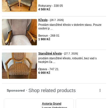
Rokycany - 338 05
4 500 Kč
Křeslo
- [28.7. 2026]
Prodám starožitné křeslo v dobrém stavu. Pouze
osobní p ...
Beroun - 268 01
1 900 Kč
Starožitné křeslo
- [27.7. 2026]
prodám starožitné křeslo, robustní, bez vad s
hezkým ča ...
Opava - 747 21
6 000 Kč