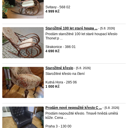
Svitavy - 568 02
4 999 Kč
Starožitné 100 let staré houpa ...
- [5.8. 2026]
Prodám starožitné 100 let staré houpací křeslo
Thonet p ...
Strakonice - 386 01
4 690 Kč
Starožitné křeslo
- [5.8. 2026]
Starožitné křeslo na čtení
Kutná Hora - 285 06
1 000 Kč
Prodám nové nepoužité křeslo C ...
- [5.8. 2026]
Prodám nepoužité křeslo. Tmavě hnědá umělá
kůže. Cena ...
Praha 3 - 130 00