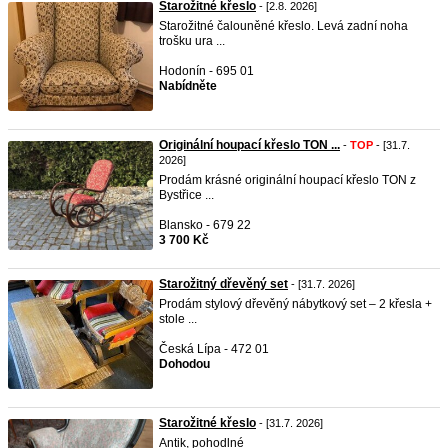
Starožitné křeslo
- [2.8. 2026]
Starožitné čalouněné křeslo. Levá zadní noha
trošku ura ...
Hodonín - 695 01
Nabídněte
Originální houpací křeslo TON ...
-
TOP
- [31.7.
2026]
Prodám krásné originální houpací křeslo TON z
Bystřice ...
Blansko - 679 22
3 700 Kč
Starožitný dřevěný set
- [31.7. 2026]
Prodám stylový dřevěný nábytkový set – 2 křesla +
stole ...
Česká Lípa - 472 01
Dohodou
Starožitné křeslo
- [31.7. 2026]
Antik, pohodlné