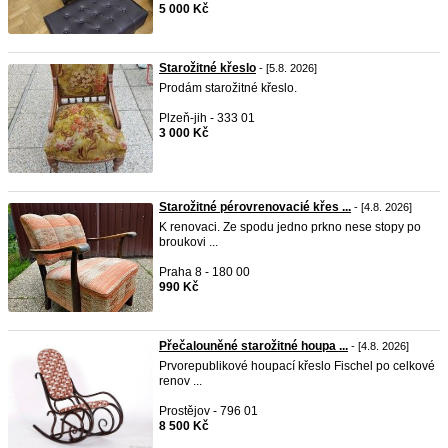
5 000 Kč
Starožitné křeslo
- [5.8. 2026]
Prodám starožitné křeslo.
Plzeň-jih - 333 01
3 000 Kč
Starožitné pérovrenovacié křes ...
- [4.8. 2026]
K renovaci. Ze spodu jedno prkno nese stopy po
broukovi ...
Praha 8 - 180 00
990 Kč
Přečalouněné starožitné houpa ...
- [4.8. 2026]
Prvorepublikové houpací křeslo Fischel po celkové
renov ...
Prostějov - 796 01
8 500 Kč