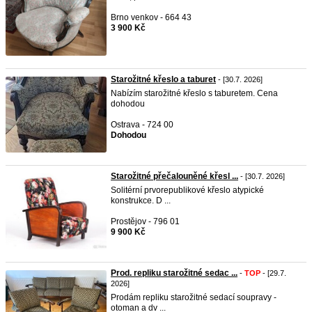
Brno venkov - 664 43
3 900 Kč
Starožitné křeslo a taburet
- [30.7. 2026]
Nabízím starožitné křeslo s taburetem. Cena
dohodou
Ostrava - 724 00
Dohodou
Starožitné přečalouněné křesl ...
- [30.7. 2026]
Solitérní prvorepublikové křeslo atypické
konstrukce. D ...
Prostějov - 796 01
9 900 Kč
Prod. repliku starožitné sedac ...
-
TOP
- [29.7.
2026]
Prodám repliku starožitné sedací soupravy -
otoman a dv ...