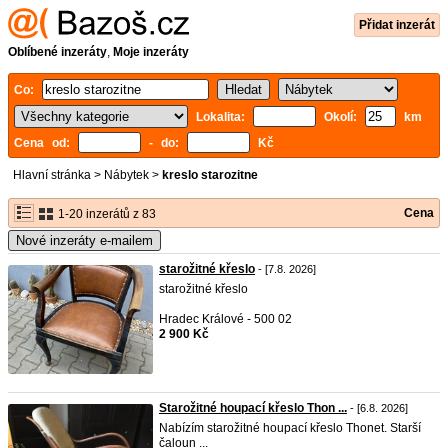
Přidat inzerát
Oblíbené inzeráty
,
Moje inzeráty
Co:
Lokalita:
Okolí:
km
Cena od:
- do:
Kč
Hlavní stránka
>
Nábytek
>
kreslo starozitne
Cena
1-20 inzerátů z 83
Nové inzeráty e-mailem
starožitné křeslo
- [7.8. 2026]
starožitné křeslo
Hradec Králové - 500 02
2 900 Kč
Starožitné houpací křeslo Thon ...
- [6.8. 2026]
Nabízím starožitné houpací křeslo Thonet. Starší
čaloun ...