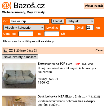
Přidat inzerát
Oblíbené inzeráty
,
Moje inzeráty
Co:
Lokalita:
Okolí:
km
Cena od:
- do:
Kč
Hlavní stránka
>
Nábytek
>
ikea ektorp
Cena
1-20 inzerátů z 53
Nové inzeráty e-mailem
Ektorp pohovka TOP stav
-
TOP
- [7.8. 2026]
Nutný osobní odběr v Litomysli. Pohovka byla
pouze v po ...
Svitavy - 570 01
4 000 Kč
Gauč/pohovka IKEA Ektorp 2míst ...
- [7.8. 2026]
Prodám dvoumístnou pohovku
ikea
ektorp
v
dobrém, použív ...