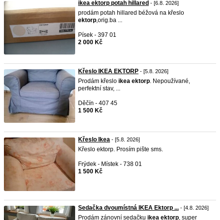
ikea ektorp potah hillared
- [6.8. 2026]
prodám potah hillared béžová na křeslo
ektorp
,orig.ba ...
Písek - 397 01
2 000 Kč
Křeslo IKEA EKTORP
- [5.8. 2026]
Prodám křeslo
ikea
ektorp
. Nepoužívané,
perfektní stav, ...
Děčín - 407 45
1 500 Kč
Křeslo Ikea
- [5.8. 2026]
Křeslo ektorp. Prosím pište sms.
Frýdek - Místek - 738 01
1 500 Kč
Sedačka dvoumístná IKEA Ektorp ...
- [4.8. 2026]
Prodám zánovní sedačku
ikea
ektorp
, super