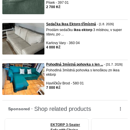
Písek - 397 01
2 700 Kč
Sedačka Ikea Ektorp třímístná
- [1.8. 2026]
Prodám sedačku
ikea
ektorp
3 místnou, v super
stavu, po ...
Karlovy Vary - 360 04
4 000 Kč
Pohodlná 3místná pohovka s len ...
- [31.7. 2026]
Pohodlná 3místná pohovka s lenoškou zn ikea
ektorp
Havlíčkův Brod - 580 01
7 000 Kč