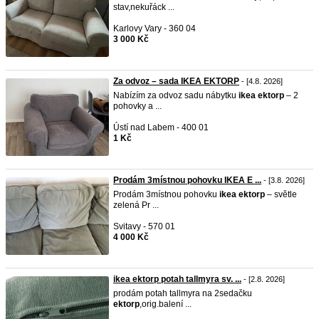
stav,nekuřáck ...
Karlovy Vary - 360 04
3 000 Kč
Za odvoz – sada IKEA EKTORP
- [4.8. 2026]
Nabízím za odvoz sadu nábytku
ikea
ektorp
– 2
pohovky a ...
Ústí nad Labem - 400 01
1 Kč
Prodám 3místnou pohovku IKEA E ...
- [3.8. 2026]
Prodám 3místnou pohovku
ikea
ektorp
– světle
zelená Pr ...
Svitavy - 570 01
4 000 Kč
ikea ektorp potah tallmyra sv. ...
- [2.8. 2026]
prodám potah tallmyra na 2sedačku
ektorp
,orig.balení ...