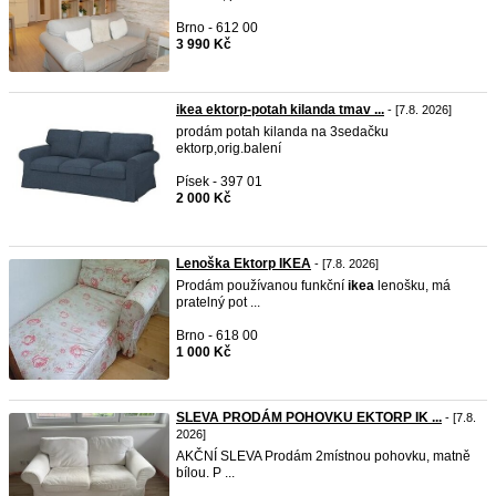
Brno - 612 00
3 990 Kč
ikea ektorp-potah kilanda tmav ...
- [7.8. 2026]
prodám potah kilanda na 3sedačku
ektorp,orig.balení
Písek - 397 01
2 000 Kč
Lenoška Ektorp IKEA
- [7.8. 2026]
Prodám používanou funkční
ikea
lenošku, má
pratelný pot ...
Brno - 618 00
1 000 Kč
SLEVA PRODÁM POHOVKU EKTORP IK ...
- [7.8.
2026]
AKČNÍ SLEVA Prodám 2místnou pohovku, matně
bílou. P ...