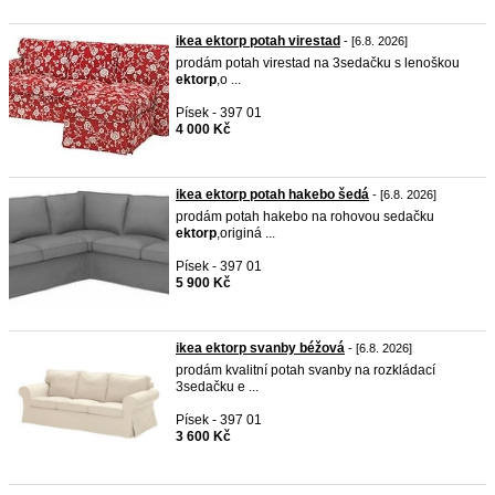
ikea ektorp potah virestad
- [6.8. 2026]
prodám potah virestad na 3sedačku s lenoškou
ektorp
,o ...
Písek - 397 01
4 000 Kč
ikea ektorp potah hakebo šedá
- [6.8. 2026]
prodám potah hakebo na rohovou sedačku
ektorp
,originá ...
Písek - 397 01
5 900 Kč
ikea ektorp svanby béžová
- [6.8. 2026]
prodám kvalitní potah svanby na rozkládací
3sedačku e ...
Písek - 397 01
3 600 Kč