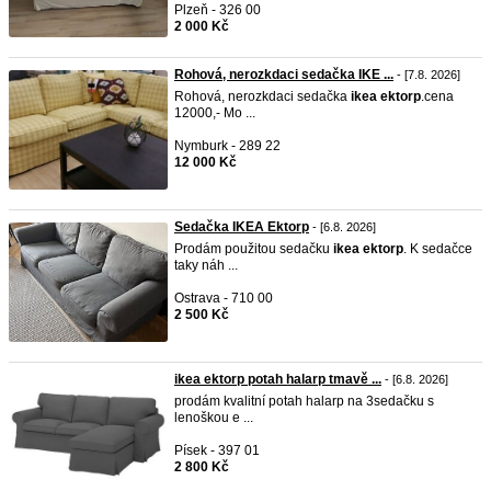
Plzeň - 326 00
2 000 Kč
Rohová, nerozkdaci sedačka IKE ...
- [7.8. 2026]
Rohová, nerozkdaci sedačka
ikea
ektorp
.cena
12000,- Mo ...
Nymburk - 289 22
12 000 Kč
Sedačka IKEA Ektorp
- [6.8. 2026]
Prodám použitou sedačku
ikea
ektorp
. K sedačce
taky náh ...
Ostrava - 710 00
2 500 Kč
ikea ektorp potah halarp tmavě ...
- [6.8. 2026]
prodám kvalitní potah halarp na 3sedačku s
lenoškou e ...
Písek - 397 01
2 800 Kč