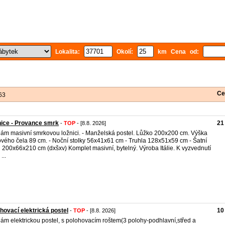
Lokalita:
Okolí:
km Cena od:
Ce
63
ice - Provance smrk
21
-
TOP
- [8.8. 2026]
ám masivní smrkovou ložnici. - Manželská postel. Lůžko 200x200 cm. Výška
vého čela 89 cm. - Noční stolky 56x41x61 cm - Truhla 128x51x59 cm - Šatní
ň 200x66x210 cm (dxšxv) Komplet masivní, bytelný. Výroba Itálie. K vyzvednutí
...
hovací elektrická postel
10
-
TOP
- [8.8. 2026]
ám elektrickou postel, s polohovacím roštem(3 polohy-podhlavní,střed a