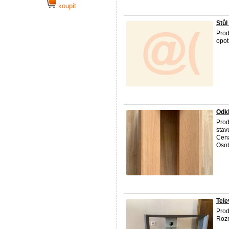
koupit
Stůl
Prod
opot
Odkl
Prod
stav
Cena
Osob
Tele
Prod
Rozm