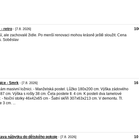
 - retro
10
- [7.8. 2026]
ší, ale zachovalé židle. Po menší renovaci mohou krásně ještě sloužit. Cena
s. Soběslav
ice - Smrk
16
- [7.8. 2026]
ám masivní ložnici. - Manželská postel. Lůžko 180x200 cm. Výška zádového
 87 cm. Výška s rošty 38 cm. Čela postele tl. 4 cm. K posteli dva lamelové
y. - Noční stolky 46x42x65 cm - Šatní skříň 307x63x213 cm. V demontu. Tl.
 3 cm. ...
ava nábytku do dětského pokoje
10
- [7.8. 2026]