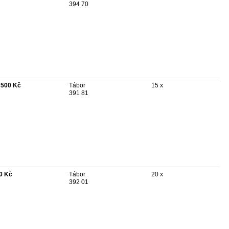
394 70
 500 Kč
Tábor
15 x
391 81
0 Kč
Tábor
20 x
392 01