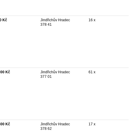
0 Kč
Jindřichův Hradec
16 x
378 41
000 Kč
Jindřichův Hradec
61 x
377 01
500 Kč
Jindřichův Hradec
17 x
378 62