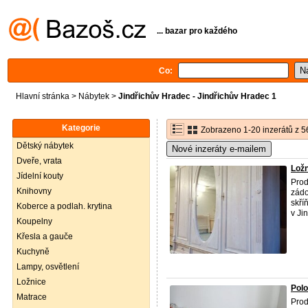
... bazar pro každého
Co:
Hlavní stránka
>
Nábytek
>
Jindřichův Hradec - Jindřichův Hradec 1
Kategorie
Zobrazeno 1-20 inzerátů z 5
Dětský nábytek
Nové inzeráty e-mailem
Dveře, vrata
Ložn
Jídelní kouty
Prod
Knihovny
zádo
skří
Koberce a podlah. krytina
v Jin 
Koupelny
Křesla a gauče
Kuchyně
Lampy, osvětlení
Ložnice
Polo
Matrace
Prod