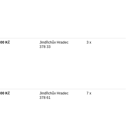
500 Kč
Jindřichův Hradec
3 x
378 33
500 Kč
Jindřichův Hradec
7 x
378 61