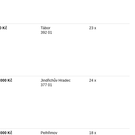
0 Kč
Tábor
23 x
392 01
 000 Kč
Jindřichův Hradec
24 x
377 01
 000 Kč
Pelhřimov
18 x