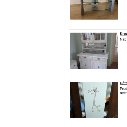
Kre
Nabí
Děts
Prod
nech