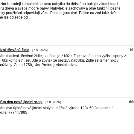
zím k prodeji kompletní sestavu nábytku do dětského pokoje v kombinaci
ru dřeva a světle modré barvy. Nábytek je zachovalý a plně funkční, běžné
ky používání odpovídají věku. Postele jsou dvě. Police na zeď také dvě.
ně lze od sebe od ...
vní dřevěné židle
10
- [7.8. 2026]
ám masivní dřevěné židle, sedátko je z kůže. Zachovalé,nutno vyčistit spony z
. 6ks kompletní set. Jde o zbytek ze sestavy nábytku. Židle se téměř nikdy
užívaly. Cena 1750,--/ks. Preferuji vlastní odvoz.
ám dva nové jídelní stoly
60
- [7.8. 2026]
ám dva úplně nové jídelní stoly truhlářská výroba 120x 60 Jen osobní
r.Tel.777447885