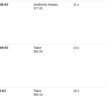
600 Kč
Jindřichův Hradec
11 x
377 01
500 Kč
Tábor
13 x
392 01
0 Kč
Tábor
10 x
392 01