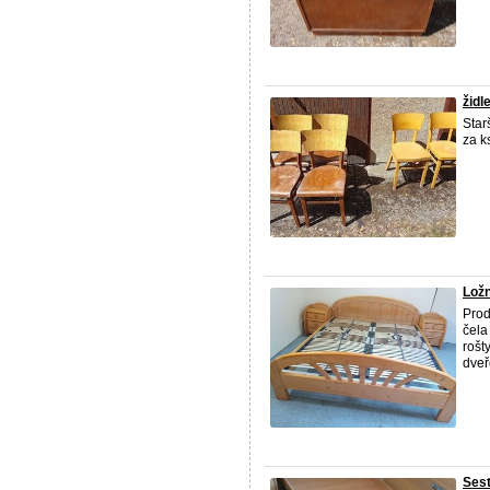
židle
Star
za k
Ložn
Prod
čela
rošt
dveře
Sest