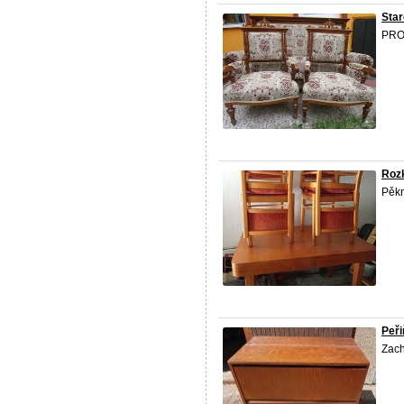
Star
PROD
Rozk
Pěkn
Peř
Zach