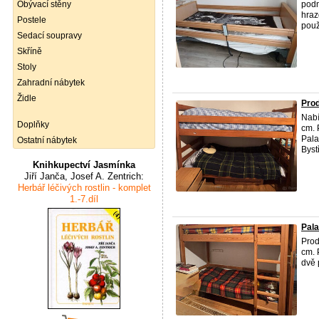
Obývací stěny
podn
hraz
Postele
použ
Sedací soupravy
Skříně
Stoly
Zahradní nábytek
Židle
Pro
Nabí
Doplňky
cm. 
Pala
Ostatní nábytek
Byst
Knihkupectví Jasmínka
Jiří Janča, Josef A. Zentrich:
Herbář léčivých rostlin - komplet
1.-7.díl
Pal
Prod
cm. 
dvě 