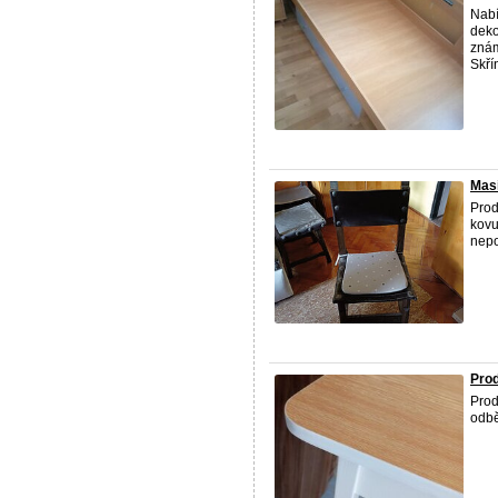
Nabí
deko
znám
Skří
Masi
Prod
kovu
nepo
Prod
Prod
odbě