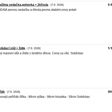
ožitna sedačka,pohovka + 2křesla
6 
- [7.8. 2026]
AM perovu sedačku a křesla,pevne,stabilni,novy potah
ládací stůl + židle
5 
- [7.8. 2026]
ý masivní stůl a židle z tvrdého dřeva. Cena za vše. Soběslav
iňák
80
- [7.8. 2026]
ovalý peřiňák šířka - 88cm výška - 98cm hloubka - 58cm Soběslav