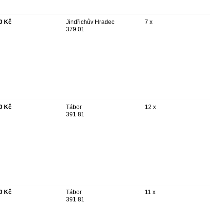
0 Kč
Jindřichův Hradec
7 x
379 01
0 Kč
Tábor
12 x
391 81
0 Kč
Tábor
11 x
391 81