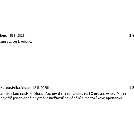
denc
2 
- [8.8. 2026]
zím starou kredenc.
ká postýlka klups
1 
- [8.8. 2026]
ám dětskou postýlku klups. Zachovalá, nastavitelný rošt 3 úrovně výšky. Mohu
at ještě jeden dodělaný rošt s možností naklápění a matrací kokos/pohanka.