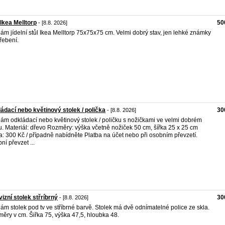
 Ikea Melltorp
50
- [8.8. 2026]
ám jídelní stůl Ikea Melltorp 75x75x75 cm. Velmi dobrý stav, jen lehké známky
řebení.
ádací nebo květinový stolek / polička
30
- [8.8. 2026]
ám odkládací nebo květinový stolek / poličku s nožičkami ve velmi dobrém
u. Materiál: dřevo Rozměry: výška včetně nožiček 50 cm, šířka 25 x 25 cm
: 300 Kč / případně nabídněte Platba na účet nebo při osobním převzetí.
ní převzet ...
vizní stolek střríbrný
30
- [8.8. 2026]
ám stolek pod tv ve stříbrné barvě. Stolek má dvě odnímatelné police ze skla.
ěry v cm. Šiřka 75, výška 47,5, hloubka 48.