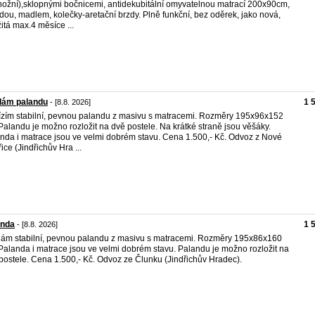
ožní),sklopnými bočnicemi, antidekubitální omyvatelnou matrací 200x90cm,
dou, madlem, kolečky-aretační brzdy. Plně funkční, bez oděrek, jako nová,
itá max.4 měsíce ...
dám palandu
1 
- [8.8. 2026]
zím stabilní, pevnou palandu z masivu s matracemi. Rozměry 195x96x152
Palandu je možno rozložit na dvě postele. Na krátké straně jsou věšáky.
nda i matrace jsou ve velmi dobrém stavu. Cena 1.500,- Kč. Odvoz z Nové
řice (Jindřichův Hra ...
anda
1 
- [8.8. 2026]
ám stabilní, pevnou palandu z masivu s matracemi. Rozměry 195x86x160
Palanda i matrace jsou ve velmi dobrém stavu. Palandu je možno rozložit na
postele. Cena 1.500,- Kč. Odvoz ze Člunku (Jindřichův Hradec).