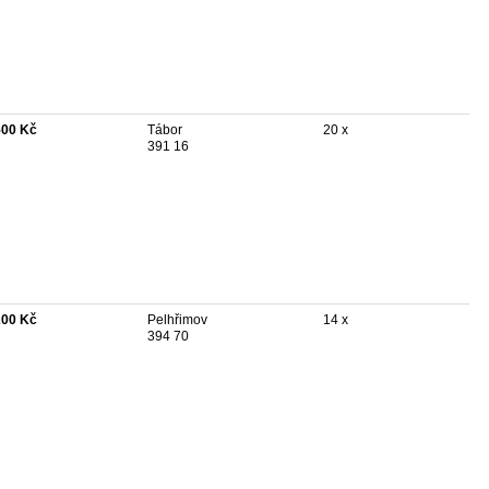
500 Kč
Tábor
20 x
391 16
200 Kč
Pelhřimov
14 x
394 70