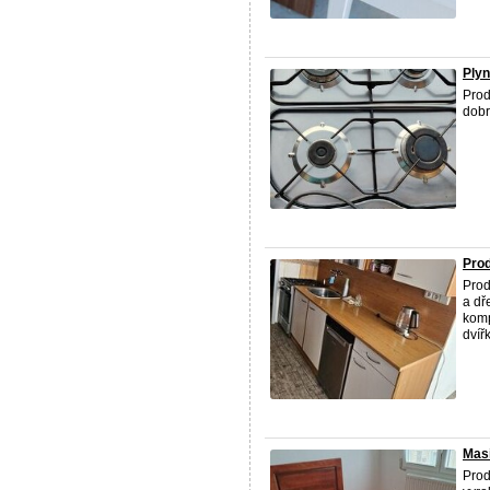
Ply
Prod
dobr
Pro
Prod
a dř
komp
dvířk
Masi
Prod