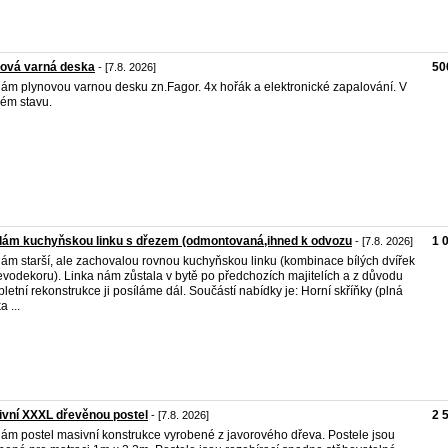
nová varná deska
50
- [7.8. 2026]
ám plynovou varnou desku zn.Fagor. 4x hořák a elektronické zapalování. V
ém stavu.
dám kuchyňskou linku s dřezem (odmontovaná,ihned k odvozu
1 
- [7.8. 2026]
ám starší, ale zachovalou rovnou kuchyňskou linku (kombinace bílých dvířek
evodekoru). Linka nám zůstala v bytě po předchozích majitelích a z důvodu
letní rekonstrukce ji posíláme dál. Součástí nabídky je: Horní skříňky (plná
a ...
vní XXXL dřevěnou postel
2 
- [7.8. 2026]
ám postel masivní konstrukce vyrobené z javorového dřeva. Postele jsou