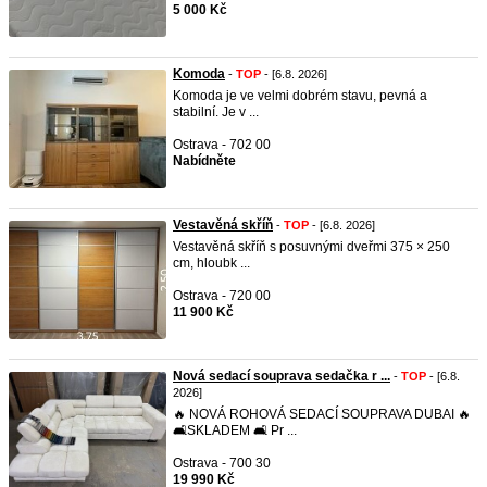
5 000 Kč
Komoda
-
TOP
- [6.8. 2026]
Komoda je ve velmi dobrém stavu, pevná a
stabilní. Je v ...
Ostrava - 702 00
Nabídněte
Vestavěná skříň
-
TOP
- [6.8. 2026]
Vestavěná skříň s posuvnými dveřmi 375 × 250
cm, hloubk ...
Ostrava - 720 00
11 900 Kč
Nová sedací souprava sedačka r ...
-
TOP
- [6.8.
2026]
🔥 NOVÁ ROHOVÁ SEDACÍ SOUPRAVA DUBAI 🔥
🛋️SKLADEM 🛋️ Pr ...
Ostrava - 700 30
19 990 Kč