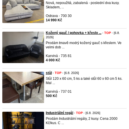
Nová, nepoužitá, zabalená - poslední dva kusy.
Skladem, ...
Ostrava - 700 30
14 990 Kč
Kožený gauč / pohovka + křeslo ...
-
TOP
- [6.8.
2026]
Prodám tmavě modrý kožený gauč s křeslem. Ve
velmi dob ...
Karviná - 735 81
4 000 Kč
stůl
-
TOP
- [6.8. 2026]
Stůl 120 x 60 cm, 5 ks a také stůl 60 x 60 cm 5 ks.
Mal ...
Karviná - 737 01
500 Kč
Industriální regál
-
TOP
- [6.8. 2026]
Prodám Industriální regály, 2 kusy. Cena 2000
Kč/kus. C ...