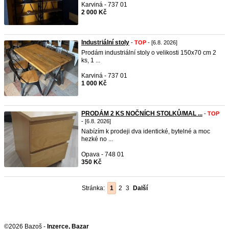
Karviná - 737 01
2 000 Kč
Industriální stoly
-
TOP
- [6.8. 2026]
Prodám industriální stoly o velikosti 150x70 cm 2
ks, 1 ...
Karviná - 737 01
1 000 Kč
PRODÁM 2 KS NOČNÍCH STOLKŮ/MAL ...
-
TOP
- [6.8. 2026]
Nabízím k prodeji dva identické, bytelné a moc
hezké no ...
Opava - 748 01
350 Kč
Stránka:
1
2
3
Další
©2026 Bazoš -
Inzerce, Bazar