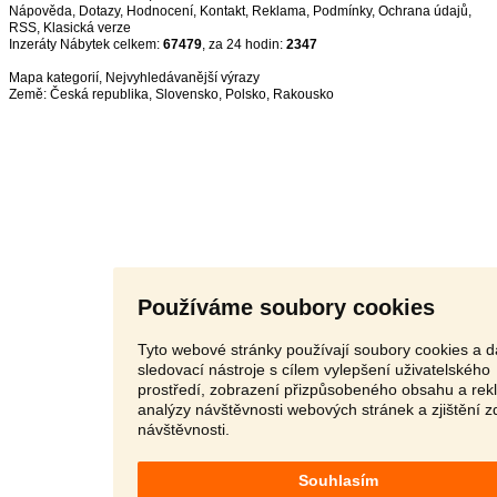
Nápověda
,
Dotazy
,
Hodnocení
,
Kontakt
,
Reklama
,
Podmínky
,
Ochrana údajů
,
RSS
,
Inzeráty Nábytek celkem:
67479
, za 24 hodin:
2347
Mapa kategorií
,
Nejvyhledávanější výrazy
Země:
Česká republika
,
Slovensko
,
Polsko
,
Rakousko
Používáme soubory cookies
Tyto webové stránky používají soubory cookies a d
sledovací nástroje s cílem vylepšení uživatelského
prostředí, zobrazení přizpůsobeného obsahu a rek
analýzy návštěvnosti webových stránek a zjištění z
návštěvnosti.
Souhlasím