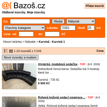
Přidat inzerát
Oblíbené inzeráty
,
Moje inzeráty
Co:
Lokalita:
Okolí:
km
Cena od:
- do:
Kč
Hlavní stránka
>
Nábytek
>
Karviná - Karviná 1
Cena
1-20 inzerátů z 3 549
Nové inzeráty e-mailem
Atypická, modulová sedačka
-
TOP
- [6.8. 2026]
Antracitově černá barva. Sedačka má 3 moduly,
které lze ...
Karviná - 735 81
9 900 Kč
Rohová kožená sedací souprava ...
-
TOP
- [6.8.
2026]
Velká -Rohová kožená sedací souprava černé