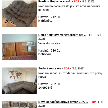
Predám Hojdacie kreslo
-
TOP
- [6.8. 2026]
Predám hojdacie kreslo je čisto nové nepoužité
iba som ...
Ostrava - 712 00
Nabídněte
Retro soustava ve výborném sta ...
-
TOP
- [6.8.
2026]
Velmi dobrý stav
Karviná - 736 01
Dohodou
Sedací souprava
-
TOP
- [6.8. 2026]
Prodám sedací el. rozkládací soupravu roh pravý.
Barva: ...
Ostrava - 702 00
14 000 Kč
Nová sedací souprava dovoz ZDA ...
-
TOP
- [6.8.
2026]