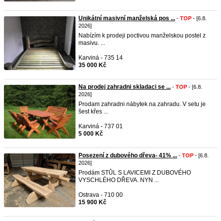
Unikátní masivní manželská pos ...
-
TOP
- [6.8.
2026]
Nabízím k prodeji poctivou manželskou postel z
masivu. ...
Karviná - 735 14
35 000 Kč
Na prodej zahradni skladaci se ...
-
TOP
- [6.8.
2026]
Prodam zahradni nábytek na zahradu. V setu je
šest křes ...
Karviná - 737 01
5 000 Kč
Posezení z dubového dřeva- 41% ...
-
TOP
- [6.8.
2026]
Prodám STŮL S LAVICEMI Z DUBOVÉHO
VYSCHLÉHO DŘEVA. NYN ...
Ostrava - 710 00
15 900 Kč