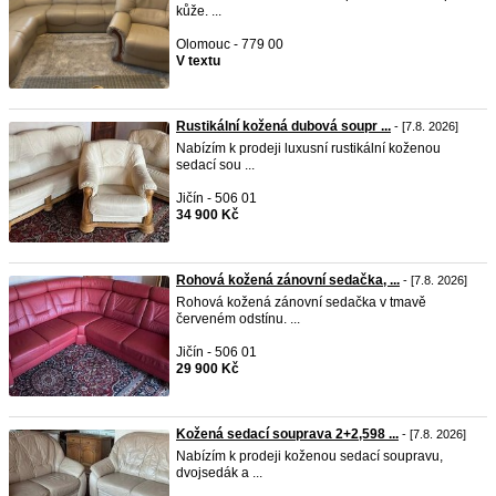
kůže. ...
Olomouc - 779 00
V textu
Rustikální kožená dubová soupr ...
- [7.8. 2026]
Nabízím k prodeji luxusní rustikální koženou
sedací sou ...
Jičín - 506 01
34 900 Kč
Rohová kožená zánovní sedačka, ...
- [7.8. 2026]
Rohová kožená zánovní sedačka v tmavě
červeném odstínu. ...
Jičín - 506 01
29 900 Kč
Kožená sedací souprava 2+2,598 ...
- [7.8. 2026]
Nabízím k prodeji koženou sedací soupravu,
dvojsedák a ...