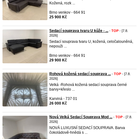
Kožená, rozk ...
Brno venkov - 664 91
25 900 Kč
Sedací souprava tvaru U kůže - ...
-
TOP
- [7.8.
2026]
Sedací souprava tvaru U, kožená, celočalouněná,
nepouži ...
Brno venkov - 664 91
29 900 Kč
Rohová kožená sedací souprava ...
-
TOP
- [7.8.
2026]
Velká -Rohová kožená sedací souprava černé
barvy+křeslo ...
Karviná - 737 01
26 000 Kč
Nová Velká Sedací Souprava Mod ...
-
TOP
- [7.8.
2026]
NOVÁ LUXUSNÍ SEDACÍ SOUPRAVA. Barva
čokoládově-hnědá s ...