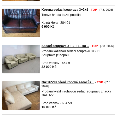
Kozena sedaci souprava 3+2+1
-
TOP
- [7.8. 2026]
Tmave hneda kuze, pouzita
Kutná Hora - 284 01
6 900 Kč
Sedací souprava 3 + 2 + 1 - ko ...
-
TOP
- [7.8. 2026]
Prodám koženou sedací soupravu 3+2+1.
Souprava je nepou ...
Brno venkov - 664 91
32 000 Kč
NATUZZI Kožená rohová sedací s ...
-
TOP
- [7.8.
2026]
Prodám kvalitní rohovou sedací soupravu značky
NATUZZI ...
Brno venkov - 664 59
16 000 Kč