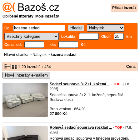
Přidat inzerát
Oblíbené inzeráty
,
Moje inzeráty
Co:
Lokalita:
Okolí:
km
Cena od:
- do:
Kč
Hlavní stránka
>
Nábytek
>
kozena sedaci
Cena
1-20 inzerátů z 434
Nové inzeráty e-mailem
Sedací souprava 3+2+1, kožená ...
-
TOP
- [7.8.
2026]
Sedací souprava 3+2+1, kožená, nepoužitá.
Sestava obsa ...
Brno venkov - 664 91
27 800 Kč
Rohová sedací souprava rozklád ...
-
TOP
- [7.8.
2026]
Rohová sedací souprava v hnědém provedení.