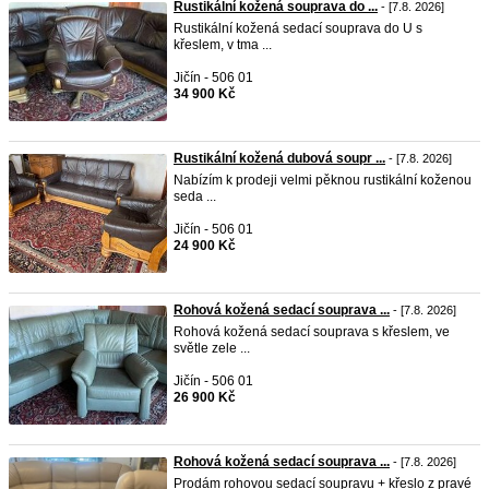
Rustikální kožená souprava do ...
- [7.8. 2026]
Rustikální kožená sedací souprava do U s
křeslem, v tma ...
Jičín - 506 01
34 900 Kč
Rustikální kožená dubová soupr ...
- [7.8. 2026]
Nabízím k prodeji velmi pěknou rustikální koženou
seda ...
Jičín - 506 01
24 900 Kč
Rohová kožená sedací souprava ...
- [7.8. 2026]
Rohová kožená sedací souprava s křeslem, ve
světle zele ...
Jičín - 506 01
26 900 Kč
Rohová kožená sedací souprava ...
- [7.8. 2026]
Prodám rohovou sedací soupravu + křeslo z pravé