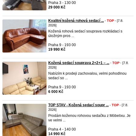
Praha 3 - 130 00
29 000 Kč
Kvalitní kožená rohová sedací ...
-
TOP
- [7.8.
2026]
Kožená rohová sedací souprava rozkládací s
úložným pros ...
Praha 9 - 193 00
19 990 Kč
Kožená sedací souprava 2+2+1 – ...
-
TOP
- [7.8.
2026]
Nabízím k prodeji zachovalou, velmi pohodlnou
sedací so ...
Praha 9 - 193 00
6 000 Kč
TOP STAV - Kožená sedací soupr ...
-
TOP
- [7.8.
2026]
Prodám koženou rohovou sedačku z Möbelixu. Je
ve velmi ...
Praha 4 - 140 00
14 990 Kč