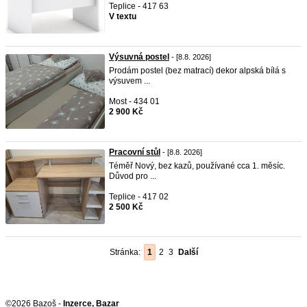
Teplice - 417 63
V textu
Výsuvná postel
- [8.8. 2026]
Prodám postel (bez matrací) dekor alpská bílá s
výsuvem ...
Most - 434 01
2 900 Kč
Pracovní stůl
- [8.8. 2026]
Téměř Nový, bez kazů, používané cca 1. měsíc.
Důvod pro ...
Teplice - 417 02
2 500 Kč
Stránka:
1
2
3
Další
©2026 Bazoš -
Inzerce, Bazar