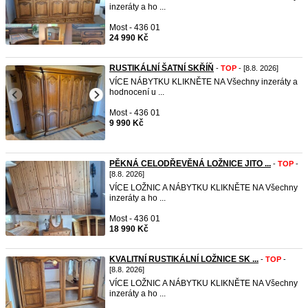
inzeráty a ho ...
Most - 436 01
24 990 Kč
RUSTIKÁLNÍ ŠATNÍ SKŘÍŇ
-
TOP
- [8.8. 2026]
VÍCE NÁBYTKU KLIKNĚTE NA Všechny inzeráty a
hodnocení u ...
Most - 436 01
9 990 Kč
PĚKNÁ CELODŘEVĚNÁ LOŽNICE JITO ...
-
TOP
-
[8.8. 2026]
VÍCE LOŽNIC A NÁBYTKU KLIKNĚTE NA Všechny
inzeráty a ho ...
Most - 436 01
18 990 Kč
KVALITNÍ RUSTIKÁLNÍ LOŽNICE SK ...
-
TOP
-
[8.8. 2026]
VÍCE LOŽNIC A NÁBYTKU KLIKNĚTE NA Všechny
inzeráty a ho ...