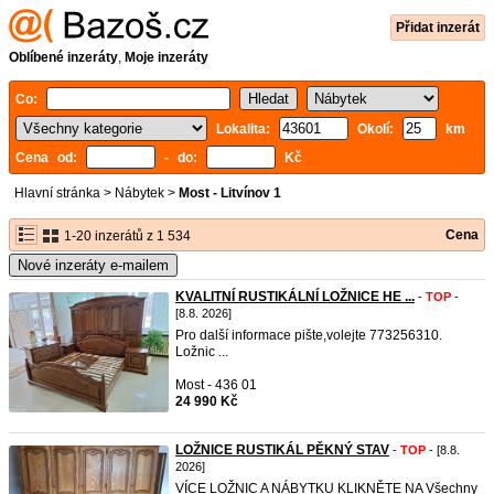
Přidat inzerát
Oblíbené inzeráty
,
Moje inzeráty
Co:
Lokalita:
Okolí:
km
Cena od:
- do:
Kč
Hlavní stránka
>
Nábytek
>
Most - Litvínov 1
Cena
1-20 inzerátů z 1 534
Nové inzeráty e-mailem
KVALITNÍ RUSTIKÁLNÍ LOŽNICE HE ...
-
TOP
-
[8.8. 2026]
Pro další informace pište,volejte 773256310.
Ložnic ...
Most - 436 01
24 990 Kč
LOŽNICE RUSTIKÁL PĚKNÝ STAV
-
TOP
- [8.8.
2026]
VÍCE LOŽNIC A NÁBYTKU KLIKNĚTE NA Všechny