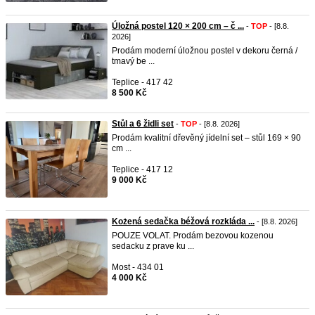
Úložná postel 120 × 200 cm – č ...
-
TOP
- [8.8.
2026]
Prodám moderní úložnou postel v dekoru černá /
tmavý be ...
Teplice - 417 42
8 500 Kč
Stůl a 6 židli set
-
TOP
- [8.8. 2026]
Prodám kvalitní dřevěný jídelní set – stůl 169 × 90
cm ...
Teplice - 417 12
9 000 Kč
Kożená sedačka béžová rozkláda ...
- [8.8. 2026]
POUZE VOLAT. Prodám bezovou kozenou
sedacku z prave ku ...
Most - 434 01
4 000 Kč