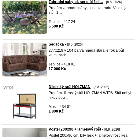
Zahradní nábytek set stůl židl ...
- [8.8. 2026]
Prodám zahradní nábytek na zahradu. V setu je
stůl, 1 ...
Teplice - 417 24
6 500 Kč
Sedačka
- [8.8. 2026]
277x219 v 104 barva hněda stará je rok a půl
velmi zach ...
Teplice - 418 01
17 000 Kč
Dílenský stůl HOLZMAN
- [8.8. 2026]
Prodám dílenský stůl HOLZMAN WT06. Stůl nebyl
nikdy pou ...
Most - 434 01
1 800 Kč
Postel 200x90 + lamelový rošt
- [8.8. 2026]
Postel 200x90 cm, bílý lesk + lamelový rošt Ikea