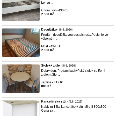
Leirsu ...
Chomutov - 430 01
2 500 Kč
Dvoulůžko
- [8.8. 2026]
Prodám dvoulůžkovou postels rošty.Postel je ve
výborném ...
Most - 434 01
2 000 Kč
Stolek+ židle
- [8.8. 2026]
Dobrý den. Prodám kuchyňský stolek se třemi
židlemi.Sto ...
Teplice - 417 61
800 Kč
Kancelářský stůl
- [8.8. 2026]
Nabízím 14ks kancelářský stůl Mirelli 800x800
Cena za ...