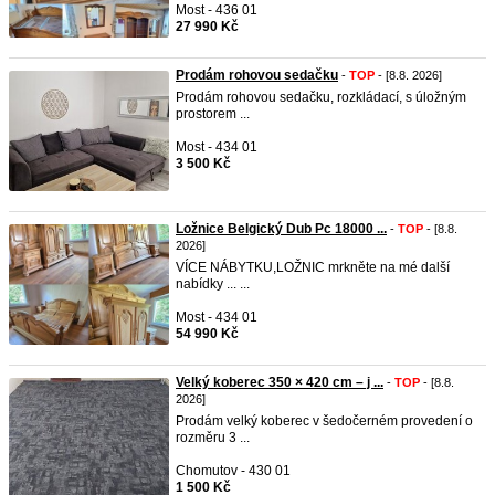
Most - 436 01
27 990 Kč
Prodám rohovou sedačku
-
TOP
- [8.8. 2026]
Prodám rohovou sedačku, rozkládací, s úložným
prostorem ...
Most - 434 01
3 500 Kč
Ložnice Belgický Dub Pc 18000 ...
-
TOP
- [8.8.
2026]
VÍCE NÁBYTKU,LOŽNIC mrkněte na mé další
nabídky ... ...
Most - 434 01
54 990 Kč
Velký koberec 350 × 420 cm – j ...
-
TOP
- [8.8.
2026]
Prodám velký koberec v šedočerném provedení o
rozměru 3 ...
Chomutov - 430 01
1 500 Kč