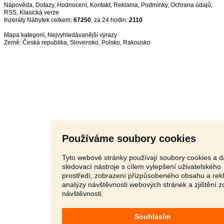
Nápověda
,
Dotazy
,
Hodnocení
,
Kontakt
,
Reklama
,
Podmínky
,
Ochrana údajů
,
RSS
,
Inzeráty Nábytek celkem:
67250
, za 24 hodin:
2110
Mapa kategorií
,
Nejvyhledávanější výrazy
Země:
Česká republika
,
Slovensko
,
Polsko
,
Rakousko
Používáme soubory cookies
Tyto webové stránky používají soubory cookies a d
sledovací nástroje s cílem vylepšení uživatelského
prostředí, zobrazení přizpůsobeného obsahu a rek
analýzy návštěvnosti webových stránek a zjištění z
návštěvnosti.
Souhlasím