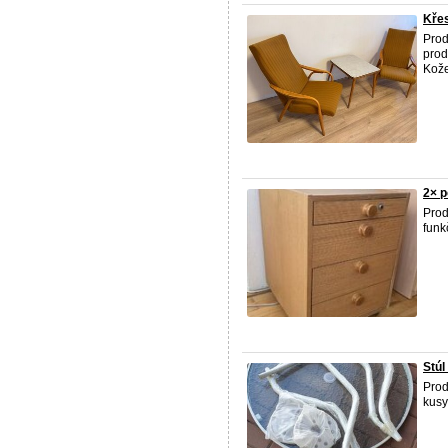
Křes
Pro
prod
Kože
2× p
Pro
funk
Stúl
Pro
kusy