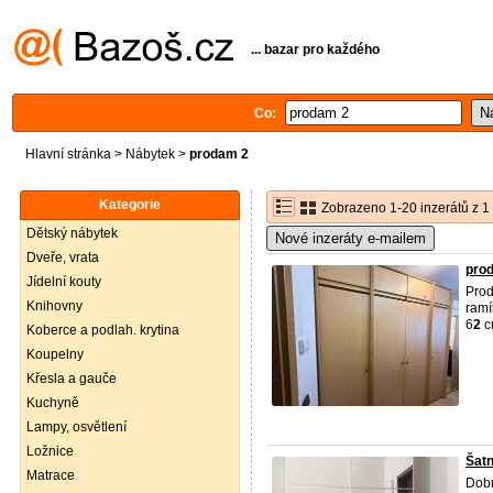
... bazar pro každého
Co:
Hlavní stránka
>
Nábytek
>
prodam 2
Kategorie
Zobrazeno 1-20 inzerátů z 1
Dětský nábytek
Nové inzeráty e-mailem
Dveře, vrata
prod
Jídelní kouty
Pro
Knihovny
ramí
6
2
c
Koberce a podlah. krytina
Koupelny
Křesla a gauče
Kuchyně
Lampy, osvětlení
Ložnice
Šatn
Matrace
Dob