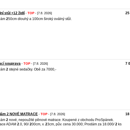
ní stůl +12 židlí
25
-
TOP
- [7.8. 2026]
dám
2
50cm dlouhý a 100cm široký oválný stůl.
ací souprava
7 
-
TOP
- [7.8. 2026]
dám
2
stejné sedačky. Obě za 7000,-
dám 2 NOVÉ MATRACE
18
-
TOP
- [7.8. 2026]
dám
2
nové, nepoužité pěnové matrace. Koupené z obchodu ProSpánek.
race ADAM
2
.0, 90/
2
00cm, v.
2
3cm, pův. cena 30.000; Prodám za 18.000/
2
ks