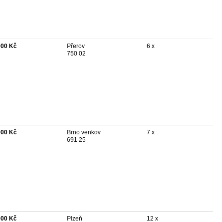
000 Kč
Přerov
6 x
750 02
000 Kč
Brno venkov
7 x
691 25
000 Kč
Plzeň
12 x