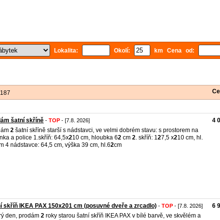
Lokalita:
Okolí:
km Cena od:
Ce
 187
ám šatní skříně
4 
-
TOP
- [7.8. 2026]
dám
2
šatní skříně starší s nádstavci, ve velmi dobrém stavu: s prostorem na
nka a police 1.skříň: 64,5x
2
10 cm, hloubka 6
2
cm
2
. skříň: 1
2
7,5 x
2
10 cm, hl.
m 4 nádstavce: 64,5 cm, výška 39 cm, hl.6
2
cm
í skříň IKEA PAX 150x201 cm (posuvné dveře a zrcadlo)
6 
-
TOP
- [7.8. 2026]
rý den, prodám
2
roky starou šatní skříň IKEA PAX v bílé barvě, ve skvělém a