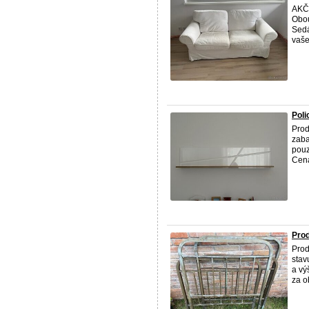
AKČ
Obou
Sedá
vaše
Poli
Pro
zaba
pouz
Cena
Prod
Pro
stav
a vý
za o