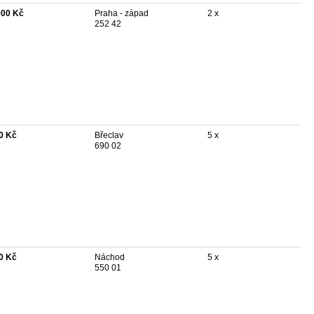
900 Kč
Praha - západ
2 x
252 42
0 Kč
Břeclav
5 x
690 02
0 Kč
Náchod
5 x
550 01