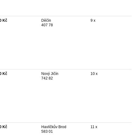
0 Kč
Děčín
9 x
407 78
0 Kč
Nový Jičín
10 x
742 82
0 Kč
Havlíčkův Brod
11 x
583 01