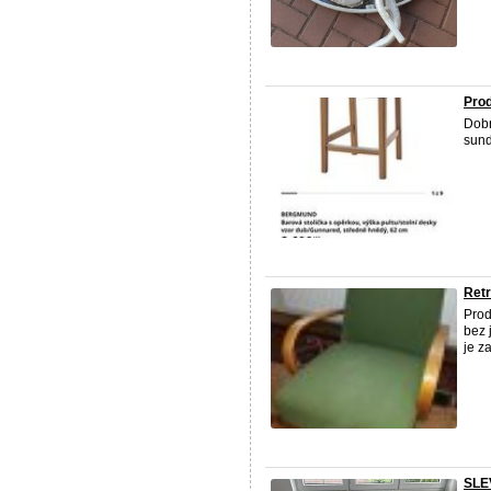
Prod
Dobr
sund
Retr
Pro
bez 
je z
SLE