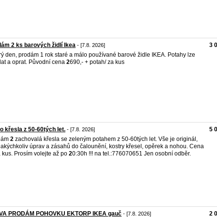
ám 2 ks barových židlí Ikea
3 
- [7.8. 2026]
ý den, prodám 1 rok staré a málo používané barové židle IKEA. Potahy lze
at a oprat. Původní cena
2
690,- + potah/ za kus
o křesla z 50-60tých let.
5 
- [7.8. 2026]
dám
2
zachovalá křesla se zeleným potahem z 50-60tých let. Vše je originál,
jakýchkoliv úprav a zásahů do čalounění, kostry křesel, opěrek a nohou. Cena
a kus. Prosím volejte až po
2
0:30h !!! na tel.:776070651 Jen osobní odběr.
VA PRODÁM POHOVKU EKTORP IKEA gauč
2 
- [7.8. 2026]