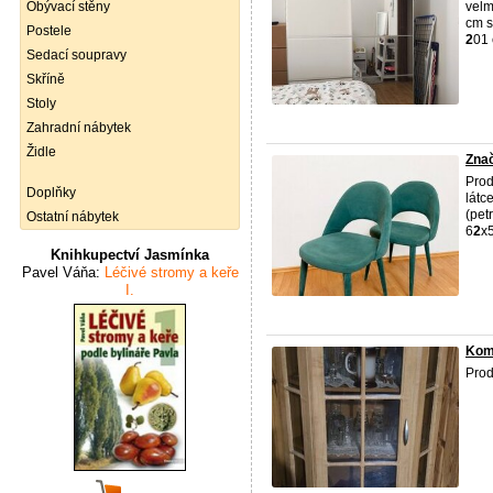
Obývací stěny
velm
cm s
Postele
2
01 
Sedací soupravy
Skříně
Stoly
Zahradní nábytek
Židle
Znač
Pro
Doplňky
látc
(pet
Ostatní nábytek
6
2
x5
Knihkupectví Jasmínka
Pavel Váňa:
Léčivé stromy a keře
I.
Kom
Pro