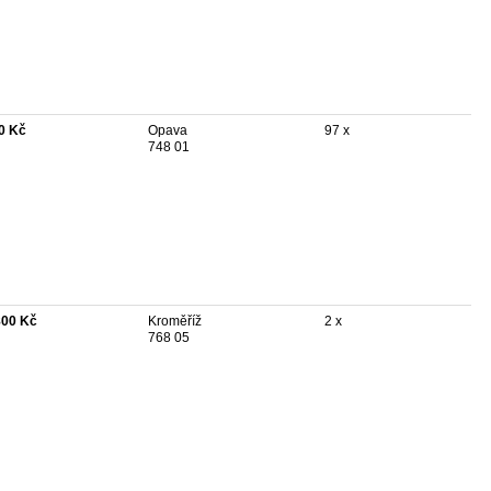
0 Kč
Opava
97 x
748 01
800 Kč
Kroměříž
2 x
768 05