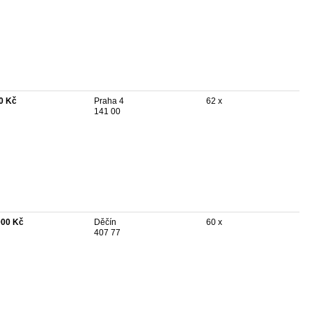
0 Kč
Praha 4
62 x
141 00
000 Kč
Děčín
60 x
407 77