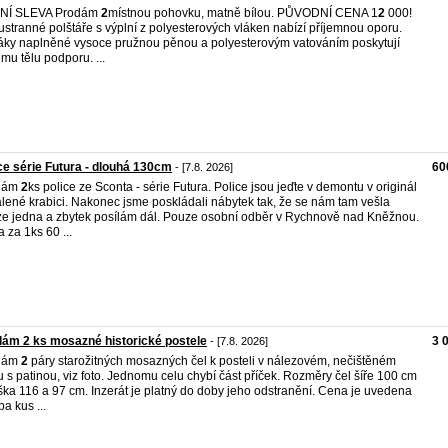
NÍ SLEVA Prodám
2
místnou pohovku, matně bílou. PŮVODNÍ CENA 1
2
000!
stranné polštáře s výplní z polyesterových vláken nabízí příjemnou oporu.
ky naplněné vysoce pružnou pěnou a polyesterovým vatováním poskytují
mu tělu podporu. ...
ce série Futura - dlouhá 130cm
60
- [7.8. 2026]
dám
2
ks police ze Sconta - série Futura. Police jsou jeďte v demontu v originál
lené krabici. Nakonec jsme poskládali nábytek tak, že se nám tam vešla
e jedna a zbytek posílám dál. Pouze osobní odběr v Rychnově nad Kněžnou.
 za 1ks 60 ...
ám 2 ks mosazné historické postele
3 
- [7.8. 2026]
dám
2
páry starožitných mosazných čel k posteli v nálezovém, nečištěném
u s patinou, viz foto. Jednomu celu chybí část příček. Rozměry čel šíře 100 cm
ška 116 a 97 cm. Inzerát je platný do doby jeho odstranění. Cena je uvedena
ba kus ...