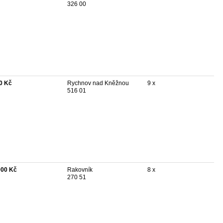
326 00
0 Kč
Rychnov nad Kněžnou
9 x
516 01
000 Kč
Rakovník
8 x
270 51