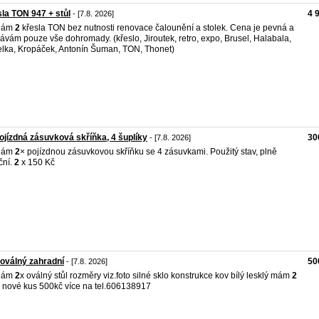
la TON 947 + stůl
4 
- [7.8. 2026]
dám
2
křesla TON bez nutnosti renovace čalounění a stolek. Cena je pevná a
ávám pouze vše dohromady. (křeslo, Jiroutek, retro, expo, Brusel, Halabala,
lka, Kropáček, Antonín Šuman, TON, Thonet)
ojízdná zásuvková skříňka, 4 šuplíky
30
- [7.8. 2026]
dám
2
× pojízdnou zásuvkovou skříňku se 4 zásuvkami. Použitý stav, plně
ční.
2
x 150 Kč
 oválný zahradní
50
- [7.8. 2026]
dám
2
x oválný stůl rozměry viz.foto silné sklo konstrukce kov bílý lesklý mám
2
 nové kus 500kč více na tel.606138917