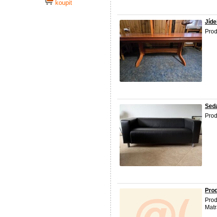
koupit
Jídel
Pro
Sed
Pro
Pro
Pro
Mat