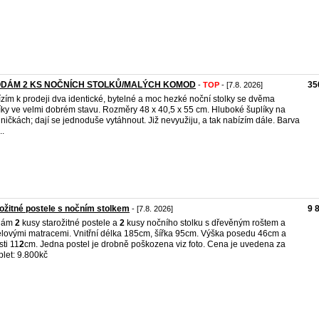
DÁM 2 KS NOČNÍCH STOLKŮ/MALÝCH KOMOD
35
-
TOP
- [7.8. 2026]
zím k prodeji dva identické, bytelné a moc hezké noční stolky se dvěma
íky ve velmi dobrém stavu. Rozměry 48 x 40,5 x 55 cm. Hluboké šuplíky na
jničkách; dají se jednoduše vytáhnout. Již nevyužiju, a tak nabízím dále. Barva
..
ožitné postele s nočním stolkem
9 
- [7.8. 2026]
dám
2
kusy starožitné postele a
2
kusy nočního stolku s dřevěným roštem a
lovými matracemi. Vnitřní délka 185cm, šířka 95cm. Výška posedu 46cm a
sti 11
2
cm. Jedna postel je drobně poškozena viz foto. Cena je uvedena za
let: 9.800kč