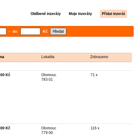
Oblíbené inzeráty
Moje inzeráty
Přidat inzerát
- do:
Kč
na
Lokalita
Zobrazeno
000 Kč
Olomouc
71 x
783 01
900 Kč
Olomouc
116 x
779 00