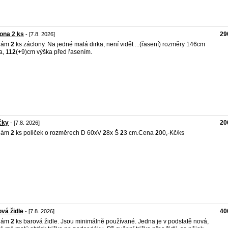
ona 2 ks
29
- [7.8. 2026]
dám
2
ks záclony. Na jedné malá dirka, není vidět ...(řasení) rozměry 146cm
a, 11
2
(+9)cm výška před řasením.
čky
20
- [7.8. 2026]
dám
2
ks poliček o rozměrech D 60xV
2
8x Š
2
3 cm.Cena
2
00,-Kč/ks
vá židle
40
- [7.8. 2026]
dám
2
ks barová židle. Jsou minimálně používané. Jedna je v podstatě nová,