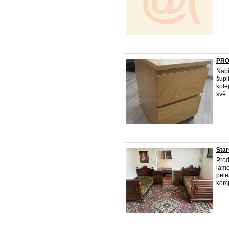
PRO
Nabí
šupl
kole
svě .
Star
Pro
lame
pele
komp