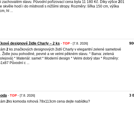
i zachovalém stavu. Původní pořizovací cena byla 11 180 Kč. Díky výšce
2
01
e skvěle hodí i do místností s nižšími stropy. Rozměry: šířka 150 cm, výška
cm, hl ...
kové designové židle Charly – 2 ks
90
-
TOP
- [7.8. 2026]
dám
2
ks značkových designových židlí Charly v elegantní zelené sametové
e. Židle jsou pohodlné, pevné a ve velmi pěkném stavu. * Barva: zelená
rolejová) * Materiál: samet * Moderní design * Velmi dobrý stav * Rozměry:
1x87 Původní c ...
oda
3 
-
TOP
- [7.8. 2026]
dám
2
ks komoda rohová 78x113cm cena dejte nabídku?