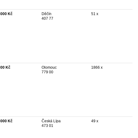
 000 Kč
Děčín
51 x
407 77
000 Kč
Olomouc
1866 x
779 00
 000 Kč
Česká Lípa
49 x
473 01