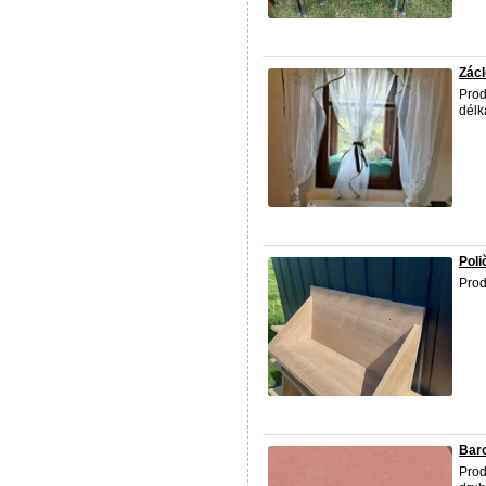
Zácl
Pro
délk
Poli
Pro
Baro
Pro