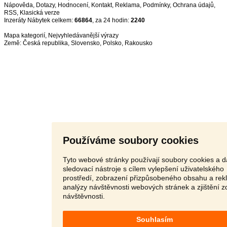
Nápověda
,
Dotazy
,
Hodnocení
,
Kontakt
,
Reklama
,
Podmínky
,
Ochrana údajů
,
RSS
,
Inzeráty Nábytek celkem:
66864
, za 24 hodin:
2240
Mapa kategorií
,
Nejvyhledávanější výrazy
Země:
Česká republika
,
Slovensko
,
Polsko
,
Rakousko
Používáme soubory cookies
Tyto webové stránky používají soubory cookies a d
sledovací nástroje s cílem vylepšení uživatelského
prostředí, zobrazení přizpůsobeného obsahu a rek
analýzy návštěvnosti webových stránek a zjištění z
návštěvnosti.
Souhlasím