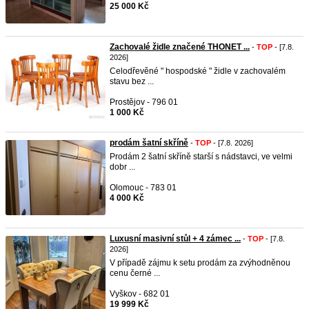
25 000 Kč
Zachovalé židle značené THONET ...
-
TOP
- [7.8.
2026]
Celodřevěné " hospodské " židle v zachovalém
stavu bez ...
Prostějov - 796 01
1 000 Kč
prodám šatní skříně
-
TOP
- [7.8. 2026]
Prodám 2 šatní skříně starší s nádstavci, ve velmi
dobr ...
Olomouc - 783 01
4 000 Kč
Luxusní masivní stůl + 4 zámec ...
-
TOP
- [7.8.
2026]
V případě zájmu k setu prodám za zvýhodněnou
cenu černé ...
Vyškov - 682 01
19 999 Kč