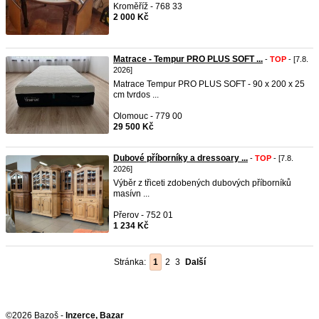
Kroměříž - 768 33
2 000 Kč
Matrace - Tempur PRO PLUS SOFT ...
-
TOP
- [7.8.
2026]
Matrace Tempur PRO PLUS SOFT - 90 x 200 x 25
cm tvrdos ...
Olomouc - 779 00
29 500 Kč
Dubové příborníky a dressoary ...
-
TOP
- [7.8.
2026]
Výběr z třiceti zdobených dubových příborníků
masívn ...
Přerov - 752 01
1 234 Kč
Stránka:
1
2
3
Další
©2026 Bazoš -
Inzerce, Bazar