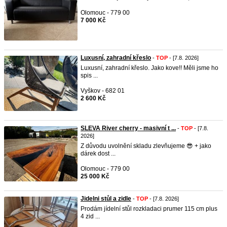
Olomouc - 779 00
7 000 Kč
Luxusní, zahradní křeslo
-
TOP
- [7.8. 2026]
Luxusní, zahradní křeslo. Jako kove!! Měli jsme ho
spis ...
Vyškov - 682 01
2 600 Kč
SLEVA River cherry - masivní t ...
-
TOP
- [7.8.
2026]
Z důvodu uvolnění skladu zlevňujeme 😎 + jako
dárek dost ...
Olomouc - 779 00
25 000 Kč
Jidelni stůl a zidle
-
TOP
- [7.8. 2026]
Prodám jídelní stůl rozkladaci prumer 115 cm plus
4 zid ...