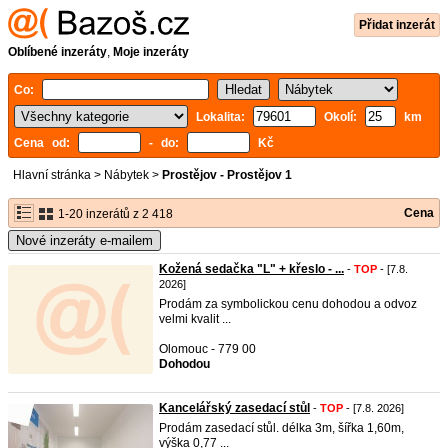
Přidat inzerát
Oblíbené inzeráty
,
Moje inzeráty
Co:
Lokalita:
Okolí:
km
Cena od:
- do:
Kč
Hlavní stránka
>
Nábytek
>
Prostějov - Prostějov 1
Cena
1-20 inzerátů z 2 418
Nové inzeráty e-mailem
Kožená sedačka "L" + křeslo - ...
-
TOP
- [7.8.
2026]
Prodám za symbolickou cenu dohodou a odvoz
velmi kvalit ...
Olomouc - 779 00
Dohodou
Kancelářský zasedací stůl
-
TOP
- [7.8. 2026]
Prodám zasedací stůl. délka 3m, šířka 1,60m,
výška 0,77 ...