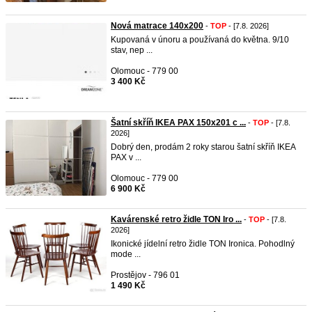
Nová matrace 140x200
-
TOP
- [7.8. 2026]
Kupovaná v únoru a používaná do května. 9/10
stav, nep ...
Olomouc - 779 00
3 400 Kč
Šatní skříň IKEA PAX 150x201 c ...
-
TOP
- [7.8.
2026]
Dobrý den, prodám 2 roky starou šatní skříň IKEA
PAX v ...
Olomouc - 779 00
6 900 Kč
Kavárenské retro židle TON Iro ...
-
TOP
- [7.8.
2026]
Ikonické jídelní retro židle TON Ironica. Pohodlný
mode ...
Prostějov - 796 01
1 490 Kč