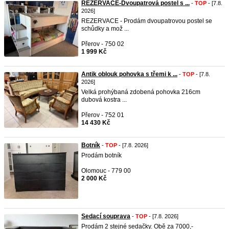
REZERVACE-Dvoupatrová postel s ...
-
TOP
- [7.8.
2026]
REZERVACE - Prodám dvoupatrovou postel se
schůdky a mož ...
Přerov - 750 02
1 999 Kč
Antik oblouk pohovka s třemi k ...
-
TOP
- [7.8.
2026]
Velká prohýbaná zdobená pohovka 216cm
dubová kostra ...
Přerov - 752 01
14 430 Kč
Botník
-
TOP
- [7.8. 2026]
Prodám botník
Olomouc - 779 00
2 000 Kč
Sedací souprava
-
TOP
- [7.8. 2026]
Prodám 2 stejné sedačky. Obě za 7000,-