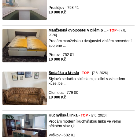
Prostějov - 798 41
10 000 Kč
Manželská dvojpostel v bílém p ...
-
TOP
- [7.8.
2026]
Prodám manželskou dvojpostel v bílém provedení
spojené ...
Přerov - 752 01
10 000 Kč
Sedačka a křeslo
-
TOP
- [7.8. 2026]
Stylová sedačka s křeslem, textilní s vzhledem
kůže, be ...
Olomouc - 779 00
10 000 Kč
Kuchyňská linka
-
TOP
- [7.8. 2026]
Prodám moderní kuchyňskou linku ve velmi
pěkném stavu,k ...
Vyškov - 682 01