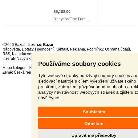
©2026 Bazoš -
Inzerce, Bazar
Nápověda
,
Dotazy
,
Hodnocení
,
Kontakt
,
Reklama
,
Podmínky
,
Ochrana údajů
,
RSS
,
Inzeráty Nábytek celkem:
67655
, za 24 hodin:
2286
Používáme soubory cookies
Mapa kategorií
,
Nejvyhledávanější výrazy
Země:
Česká republika
,
Slovensko
,
Polsko
,
Rakousko
Tyto webové stránky používají soubory cookies a d
sledovací nástroje s cílem vylepšení uživatelského
prostředí, zobrazení přizpůsobeného obsahu a rek
analýzy návštěvnosti webových stránek a zjištění z
návštěvnosti.
Souhlasím
Odmítám
Upravit mé předvolby