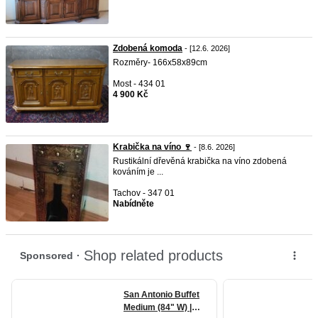
Zdobená komoda
- [12.6. 2026]
Rozměry- 166x58x89cm
Most - 434 01
4 900 Kč
Krabička na víno 🍷
- [8.6. 2026]
Rustikální dřevěná krabička na víno zdobená
kováním je ...
Tachov - 347 01
Nabídněte