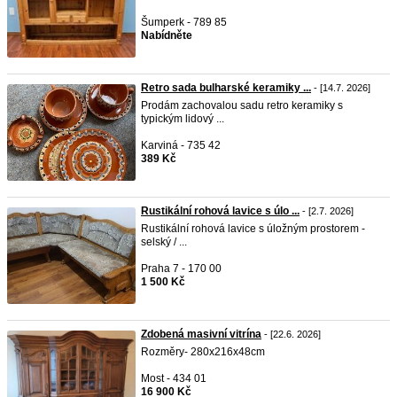
Šumperk - 789 85
Nabídněte
Retro sada bulharské keramiky ...
- [14.7. 2026]
Prodám zachovalou sadu retro keramiky s
typickým lidový ...
Karviná - 735 42
389 Kč
Rustikální rohová lavice s úlo ...
- [2.7. 2026]
Rustikální rohová lavice s úložným prostorem -
selský / ...
Praha 7 - 170 00
1 500 Kč
Zdobená masivní vitrína
- [22.6. 2026]
Rozměry- 280x216x48cm
Most - 434 01
16 900 Kč