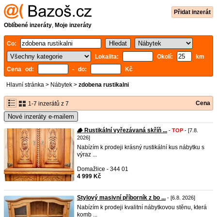
Přidat inzerát
Oblíbené inzeráty
,
Moje inzeráty
Co:
Lokalita:
Okolí:
km
Cena od:
- do:
Kč
Hlavní stránka
>
Nábytek
>
zdobena rustikalni
Cena
1-7 inzerátů z 7
Nové inzeráty e-mailem
🪵 Rustikální vyřezávaná skříň ...
-
TOP
- [7.8.
2026]
Nabízím k prodeji krásný rustikální kus nábytku s
výraz ...
Domažlice - 344 01
4 999 Kč
Stylový masivní příborník z bo ...
- [6.8. 2026]
Nabízím k prodeji kvalitní nábytkovou stěnu, která
komb ...