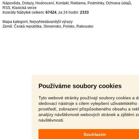
Nápověda
,
Dotazy
,
Hodnocení
,
Kontakt
,
Reklama
,
Podmínky
,
Ochrana údajů
,
RSS
,
Inzeráty Nábytek celkem:
67424
, za 24 hodin:
2333
Mapa kategorií
,
Nejvyhledávanější výrazy
Země:
Česká republika
,
Slovensko
,
Polsko
,
Rakousko
Používáme soubory cookies
Tyto webové stránky používají soubory cookies a d
sledovací nástroje s cílem vylepšení uživatelského
prostředí, zobrazení přizpůsobeného obsahu a rek
analýzy návštěvnosti webových stránek a zjištění z
návštěvnosti.
Souhlasím