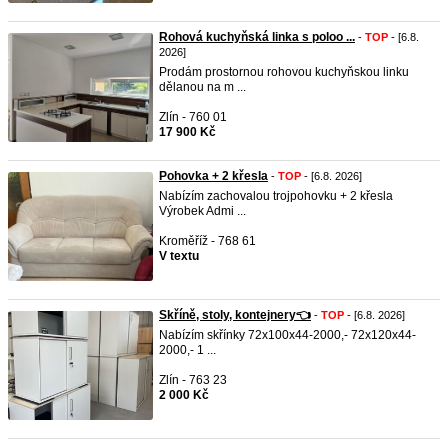
Rohová kuchyňská linka s poloo ...
-
TOP
- [6.8.
2026]
Prodám prostornou rohovou kuchyňskou linku
dělanou na m ...
Zlín - 760 01
17 900 Kč
Pohovka + 2 křesla
-
TOP
- [6.8. 2026]
Nabízím zachovalou trojpohovku + 2 křesla
Výrobek Admi ...
Kroměříž - 768 61
V textu
Skříně, stoly, kontejnery👈
-
TOP
- [6.8. 2026]
Nabízím skřínky 72x100x44-2000,- 72x120x44-
2000,- 1 ...
Zlín - 763 23
2 000 Kč