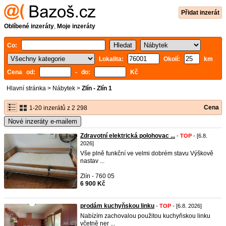
Přidat inzerát
Oblíbené inzeráty
,
Moje inzeráty
Co:
Lokalita:
Okolí:
km
Cena od:
- do:
Kč
Hlavní stránka
>
Nábytek
>
Zlín - Zlín 1
Cena
1-20 inzerátů z 2 298
Nové inzeráty e-mailem
Zdravotní elektrická polohovac ...
-
TOP
- [6.8.
2026]
Vše plně funkční ve velmi dobrém stavu Výškově
nastav ...
Zlín - 760 05
6 900 Kč
prodám kuchyňskou linku
-
TOP
- [6.8. 2026]
Nabízím zachovalou použitou kuchyňskou linku
včetně ner ...