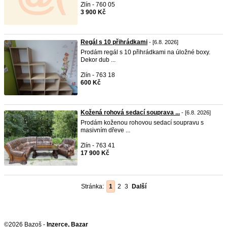
Zlín - 760 05
3 900 Kč
Regál s 10 přihrádkami
- [6.8. 2026]
Prodám regál s 10 přihrádkami na úložné boxy.
Dekor dub ...
Zlín - 763 18
600 Kč
Kožená rohová sedací souprava ...
- [6.8. 2026]
Prodám koženou rohovou sedací soupravu s
masivním dřeve ...
Zlín - 763 41
17 900 Kč
Stránka:
1
2
3
Další
©2026 Bazoš -
Inzerce, Bazar