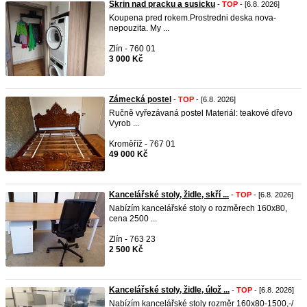
Skrin nad pracku a susicku
-
TOP
- [6.8. 2026]
Koupena pred rokem.Prostredni deska nova-
nepouzita. My ...
Zlín - 760 01
3 000 Kč
Zámecká postel
-
TOP
- [6.8. 2026]
Ručně vyřezávaná postel Materiál: teakové dřevo
Vyrob ...
Kroměříž - 767 01
49 000 Kč
Kancelářské stoly, židle, skří ...
-
TOP
- [6.8. 2026]
Nabízím kancelářské stoly o rozměrech 160x80,
cena 2500 ...
Zlín - 763 23
2 500 Kč
Kancelářské stoly, židle, úlož ...
-
TOP
- [6.8. 2026]
Nabízím kancelářské stoly rozměr 160x80-1500,-/