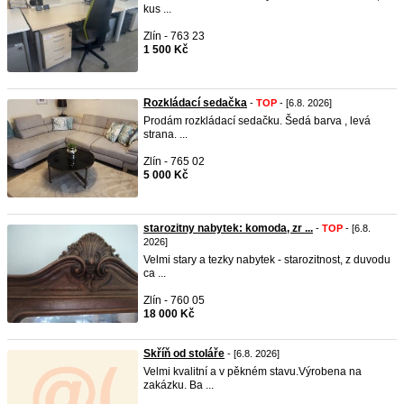
kus ...
Zlín - 763 23
1 500 Kč
Rozkládací sedačka
-
TOP
- [6.8. 2026]
Prodám rozkládací sedačku. Šedá barva , levá
strana. ...
Zlín - 765 02
5 000 Kč
starozitny nabytek: komoda, zr ...
-
TOP
- [6.8.
2026]
Velmi stary a tezky nabytek - starozitnost, z duvodu
ca ...
Zlín - 760 05
18 000 Kč
Skříň od stoláře
- [6.8. 2026]
Velmi kvalitní a v pěkném stavu.Výrobena na
zakázku. Ba ...