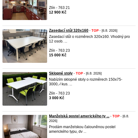
Zlín - 763 21
12 900 Kč
Zasedací stůl 320x160
-
TOP
- [6.8. 2026]
Zasedací stůl o rozměrech 320x160. Vhodný pro
12 osob. ...
Zlín - 763 23
15 000 Kč
Sklopné stoly
-
TOP
- [6.8. 2026]
Nabízím sklopné stoly o rozměrech 150x75-
3000,-/ kus. ...
Zlín - 763 23
3 000 Kč
Manželská postel amerického ty ...
-
TOP
- [6.8.
2026]
Prodám manželskou čalouněnou postel
amerického typu, dv ...