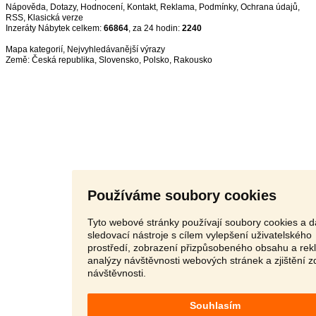
Nápověda
,
Dotazy
,
Hodnocení
,
Kontakt
,
Reklama
,
Podmínky
,
Ochrana údajů
,
RSS
,
Inzeráty Nábytek celkem:
66864
, za 24 hodin:
2240
Mapa kategorií
,
Nejvyhledávanější výrazy
Země:
Česká republika
,
Slovensko
,
Polsko
,
Rakousko
Používáme soubory cookies
Tyto webové stránky používají soubory cookies a d
sledovací nástroje s cílem vylepšení uživatelského
prostředí, zobrazení přizpůsobeného obsahu a rek
analýzy návštěvnosti webových stránek a zjištění z
návštěvnosti.
Souhlasím