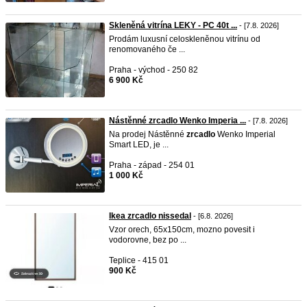
Skleněná vitrína LEKY - PC 40t ...
- [7.8. 2026]
Prodám luxusní celoskleněnou vitrínu od
renomovaného če ...
Praha - východ - 250 82
6 900 Kč
Nástěnné zrcadlo Wenko Imperia ...
- [7.8. 2026]
Na prodej Nástěnné
zrcadlo
Wenko Imperial
Smart LED, je ...
Praha - západ - 254 01
1 000 Kč
Ikea zrcadlo nissedal
- [6.8. 2026]
Vzor orech, 65x150cm, mozno povesit i
vodorovne, bez po ...
Teplice - 415 01
900 Kč