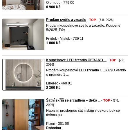
Olomouc - 779 00
6 900 Kč
Prodám světlo a zrcadlo
-
TOP
- [7.8. 2026]
Prodám koupelnové světlo a
zrcadlo
. Koupené
5/2025. Pův ...
Frýdek - Místek - 739 11
1 800 Kč
Koupelnové LED zrcadlo CERANO ...
-
TOP
- [7.8.
2026]
Prodám koupelnové LED
zrcadlo
CERANO Verido
o průměru 1 ...
Liberec - 460 01
2 300 Kč
Šatní skříň se zrcadlem – deko ...
-
TOP
- [7.8.
2026]
Nabízím prostornou šatní skříň v dekoru buk se
dvěma po ...
Plzeň - 301 00
Dohodou