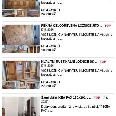
inzeráty a ho ...
Most - 436 01
24 990 Kč
PĚKNÁ CELODŘEVĚNÁ LOŽNICE JITO ...
-
TOP
-
[7.8. 2026]
VÍCE LOŽNIC A NÁBYTKU KLIKNĚTE NA Všechny
inzeráty a ho ...
Most - 436 01
18 990 Kč
KVALITNÍ RUSTIKÁLNÍ LOŽNICE SK ...
-
TOP
-
[7.8. 2026]
VÍCE LOŽNIC A NÁBYTKU KLIKNĚTE NA Všechny
inzeráty a ho ...
Most - 436 01
27 990 Kč
Šatní skříň IKEA PAX 150x201 c ...
-
TOP
- [7.8.
2026]
Dobrý den, prodám 2 roky starou šatní skříň IKEA
PAX v ...