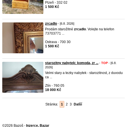
Plzeň - 332 02
1 500 Kč
zrcadlo
- [6.8. 2026]
Prodám starožitné
zrcadlo
. Volejte na telefon
73703771 ...
Ostrava - 700 30
1 500 Kč
starozitny nabytek: komoda, zr ...
-
TOP
- [6.8.
2026]
Velmi stary a tezky nabytek - starozitnost, z duvodu
ca ...
Zlín - 760 05
18 000 Kč
Stránka:
1
2
3
Další
©2026 Bazoš -
Inzerce, Bazar