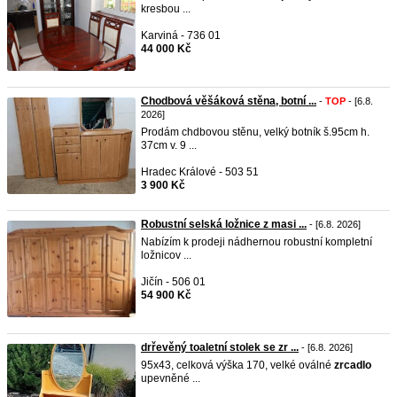
kresbou ...
Karviná - 736 01
44 000 Kč
Chodbová věšáková stěna, botní ...
-
TOP
- [6.8.
2026]
Prodám chdbovou stěnu, velký botník š.95cm h.
37cm v. 9 ...
Hradec Králové - 503 51
3 900 Kč
Robustní selská ložnice z masi ...
- [6.8. 2026]
Nabízím k prodeji nádhernou robustní kompletní
ložnicov ...
Jičín - 506 01
54 900 Kč
drřevěný toaletní stolek se zr ...
- [6.8. 2026]
95x43, celková výška 170, velké oválné
zrcadlo
upevněné ...