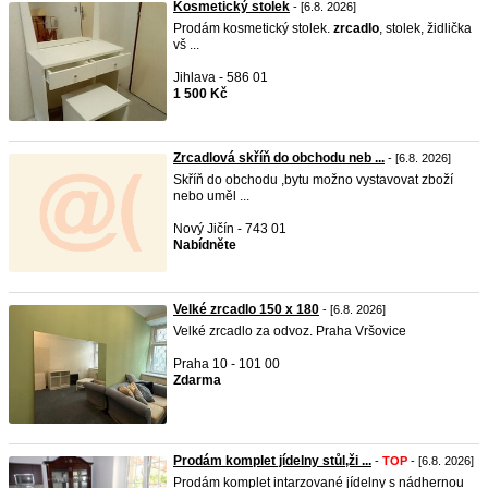
Kosmetický stolek
- [6.8. 2026]
Prodám kosmetický stolek.
zrcadlo
, stolek, židlička
vš ...
Jihlava - 586 01
1 500 Kč
Zrcadlová skříň do obchodu neb ...
- [6.8. 2026]
Skříň do obchodu ,bytu možno vystavovat zboží
nebo uměl ...
Nový Jičín - 743 01
Nabídněte
Velké zrcadlo 150 x 180
- [6.8. 2026]
Velké zrcadlo za odvoz. Praha Vršovice
Praha 10 - 101 00
Zdarma
Prodám komplet jídelny stůl,ži ...
-
TOP
- [6.8. 2026]
Prodám komplet intarzované jídelny s nádhernou