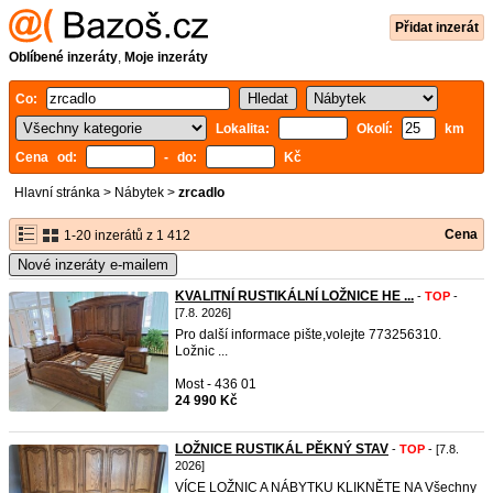
Přidat inzerát
Oblíbené inzeráty
,
Moje inzeráty
Co:
Lokalita:
Okolí:
km
Cena od:
- do:
Kč
Hlavní stránka
>
Nábytek
>
zrcadlo
Cena
1-20 inzerátů z 1 412
Nové inzeráty e-mailem
KVALITNÍ RUSTIKÁLNÍ LOŽNICE HE ...
-
TOP
-
[7.8. 2026]
Pro další informace pište,volejte 773256310.
Ložnic ...
Most - 436 01
24 990 Kč
LOŽNICE RUSTIKÁL PĚKNÝ STAV
-
TOP
- [7.8.
2026]
VÍCE LOŽNIC A NÁBYTKU KLIKNĚTE NA Všechny