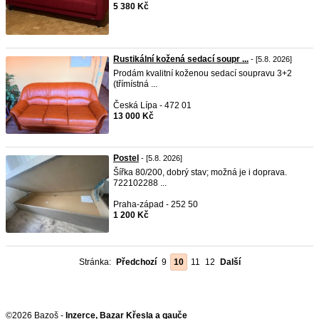
5 380 Kč
Rustikální kožená sedací soupr ...
- [5.8. 2026]
Prodám kvalitní koženou sedací soupravu 3+2
(třímístná ...
Česká Lípa - 472 01
13 000 Kč
Postel
- [5.8. 2026]
Šířka 80/200, dobrý stav; možná je i doprava.
722102288 ...
Praha-západ - 252 50
1 200 Kč
Stránka:
Předchozí
9
10
11
12
Další
©2026 Bazoš -
Inzerce, Bazar Křesla a gauče