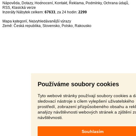
Nápověda
,
Dotazy
,
Hodnocení
,
Kontakt
,
Reklama
,
Podmínky
,
Ochrana údajů
,
RSS
,
Inzeráty Nábytek celkem:
67633
, za 24 hodin:
2299
Mapa kategorií
,
Nejvyhledávanější výrazy
Země:
Česká republika
,
Slovensko
,
Polsko
,
Rakousko
Používáme soubory cookies
Tyto webové stránky používají soubory cookies a d
sledovací nástroje s cílem vylepšení uživatelského
prostředí, zobrazení přizpůsobeného obsahu a rek
analýzy návštěvnosti webových stránek a zjištění z
návštěvnosti.
Souhlasím