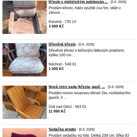
Křeslo s elektrickým polohován ...
- [5.8. 2026]
Prodám křeslo, málo využité cca 5m, stále v
záruce. ...
Karviná - 735 14
3 000 Kč
Dřevěné křeslo
- [5.8. 2026]
Dřevěné křeslo s béžovým látkovým potahem,
výška 100 cm ...
Náchod - 549 01
1 000 Kč
Nová retro sada (křesla, gauč, ...
- [5.8. 2026]
Prodám novou soupravu křesel 2ks, rozkládacího
gauče, ž ...
Ústí nad Orlicí - 563 01
11 990 Kč
Sedačka prodej
- [5.8. 2026]
Prodám sedačku viz foto. Délka 208 cm, šířka 83