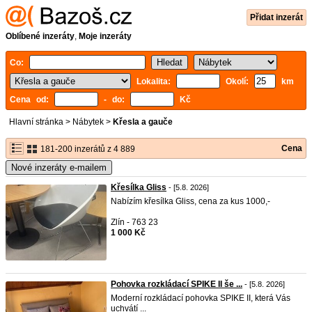
Přidat inzerát
Oblíbené inzeráty
,
Moje inzeráty
Co:
Lokalita:
Okolí:
km
Cena od:
- do:
Kč
Hlavní stránka
>
Nábytek
>
Křesla a gauče
Cena
181-200 inzerátů z 4 889
Nové inzeráty e-mailem
Křesílka Gliss
- [5.8. 2026]
Nabízím křesílka Gliss, cena za kus 1000,-
Zlín - 763 23
1 000 Kč
Pohovka rozkládací SPIKE II še ...
- [5.8. 2026]
Moderní rozkládací pohovka SPIKE II, která Vás
uchvátí ...