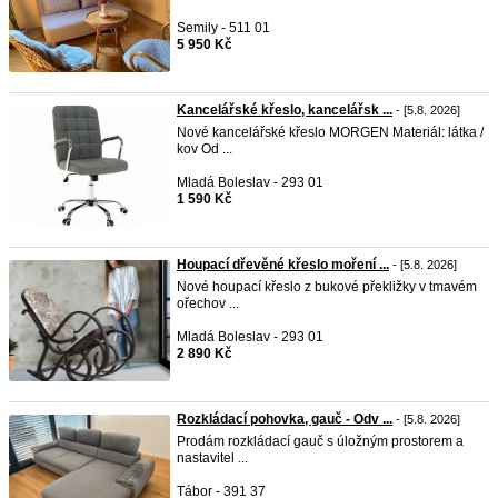
Semily - 511 01
5 950 Kč
Kancelářské křeslo, kancelářsk ...
- [5.8. 2026]
Nové kancelářské křeslo MORGEN Materiál: látka /
kov Od ...
Mladá Boleslav - 293 01
1 590 Kč
Houpací dřevěné křeslo moření ...
- [5.8. 2026]
Nové houpací křeslo z bukové překližky v tmavém
ořechov ...
Mladá Boleslav - 293 01
2 890 Kč
Rozkládací pohovka, gauč - Odv ...
- [5.8. 2026]
Prodám rozkládací gauč s úložným prostorem a
nastavitel ...
Tábor - 391 37