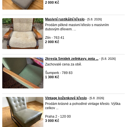
2 000 Kč
Masivní rustikální křeslo
- [5.8. 2026]
Prodám pěkné masivní křeslo s masivním
dubovým dřevem. ...
Zlín - 763 41
2 000 Kč
2kresla Smidek zelinkavy. pota ...
- [5.8. 2026]
Zachovalé cena za obě.
Šumperk - 789 83
1 300 Kč
Vintage koženkové křeslo
- [5.8. 2026]
Prodám krásné a pohodlné vintage křeslo. Výška
celkov ...
Praha 2 - 120 00
3 000 Kč