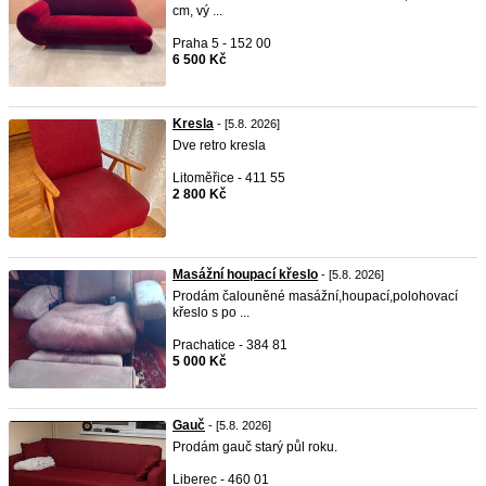
cm, vý ...
Praha 5 - 152 00
6 500 Kč
Kresla
- [5.8. 2026]
Dve retro kresla
Litoměřice - 411 55
2 800 Kč
Masážní houpací křeslo
- [5.8. 2026]
Prodám čalouněné masážní,houpací,polohovací
křeslo s po ...
Prachatice - 384 81
5 000 Kč
Gauč
- [5.8. 2026]
Prodám gauč starý půl roku.
Liberec - 460 01